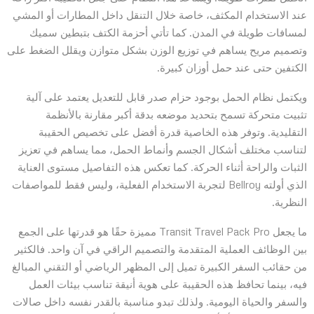
عند الاستخدام المكثف، خاصة خلال التنقل داخل المطارات أو المشي
لمسافات طويلة في المدن. كما تأتي أحزمة الكتف بتبطين سميك
وتصميم مريح يساهم في توزيع الوزن بشكل متوازن ويقلل الضغط على
الكتفين حتى عند حمل أوزان كبيرة.
ويكتمل نظام الحمل بوجود حزام صدر قابل للتعديل يعتمد على آلية
تثبيت متحركة تسمح بتحديد موضعه بدقة أكبر مقارنة بالأنظمة
التقليدية. وتوفر هذه الخاصية قدرة أفضل على تخصيص الحقيبة
لتناسب مختلف أشكال الجسم وأنماط الحمل، مما يساهم في تعزيز
الثبات والراحة أثناء الحركة. كما تعكس هذه التفاصيل مستوى العناية
الذي أولته Bellroy لتجربة الاستخدام الفعلية، وليس فقط للمواصفات
النظرية.
ما يجعل Transit Travel Pack Pro مميزة حقًا هو قدرتها على الجمع
بين الوظائف العملية المتقدمة والتصميم الراقي في آن واحد. فالكثير
من حقائب السفر الكبيرة تميل إلى المظهر الرياضي أو التقني المبالغ
فيه، بينما تحافظ هذه الحقيبة على هوية أنيقة تناسب بيئات العمل
والسفر والحياة اليومية. ولذلك تبدو مناسبة بالقدر نفسه داخل صالات