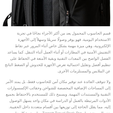
قسم الحاسوب المحمول يعد من أكثر الأجزاء نجاحًا في تجربة
الاستخدام اليومية. فهو يوفر وصولًا سريعًا وسهلاً إلى الأجهزة
الإلكترونية، وهي ميزة مهمة بشكل خاص أثناء المرور عبر نقاط
التفتيش الأمنية في المطارات أو أثناء العمل أثناء التنقل. كما يساعد
الفصل الواضح بين المعدات التقنية وبقية الأمتعة في الحفاظ على
تنظيم أفضل وتقليل احتمالية تعرض الأجهزة للخدوش أو الضغط الناتج
عن الملابس والمستلزمات الأخرى.
ولا تتوقف الفائدة عند توفير مكان آمن للحاسوب فقط، بل يمتد الأمر
إلى المساحات الإضافية المخصصة للشواحن وحقائب الإكسسوارات
التقنية والمستندات المهمة. ويسمح ذلك للمستخدم بالاحتفاظ بجميع
الأدوات المرتبطة بالعمل أو الدراسة في مكان واحد يسهل الوصول
إليه، مما يقلل الحاجة إلى توزيعها بين أقسام متعددة داخل الحقيبة.