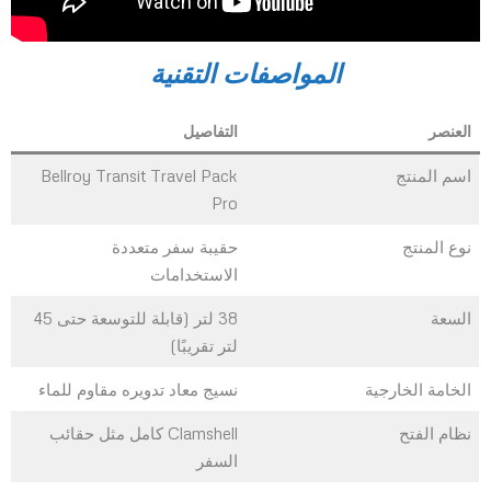
المواصفات التقنية
العنصر
التفاصيل
اسم المنتج
Bellroy Transit Travel Pack
Pro
نوع المنتج
حقيبة سفر متعددة
الاستخدامات
السعة
38 لتر (قابلة للتوسعة حتى 45
لتر تقريبًا)
الخامة الخارجية
نسيج معاد تدويره مقاوم للماء
نظام الفتح
Clamshell كامل مثل حقائب
السفر