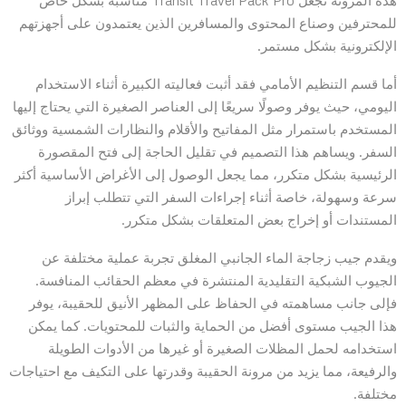
هذه المرونة تجعل Transit Travel Pack Pro مناسبة بشكل خاص
للمحترفين وصناع المحتوى والمسافرين الذين يعتمدون على أجهزتهم
الإلكترونية بشكل مستمر.
أما قسم التنظيم الأمامي فقد أثبت فعاليته الكبيرة أثناء الاستخدام
اليومي، حيث يوفر وصولًا سريعًا إلى العناصر الصغيرة التي يحتاج إليها
المستخدم باستمرار مثل المفاتيح والأقلام والنظارات الشمسية ووثائق
السفر. ويساهم هذا التصميم في تقليل الحاجة إلى فتح المقصورة
الرئيسية بشكل متكرر، مما يجعل الوصول إلى الأغراض الأساسية أكثر
سرعة وسهولة، خاصة أثناء إجراءات السفر التي تتطلب إبراز
المستندات أو إخراج بعض المتعلقات بشكل متكرر.
ويقدم جيب زجاجة الماء الجانبي المغلق تجربة عملية مختلفة عن
الجيوب الشبكية التقليدية المنتشرة في معظم الحقائب المنافسة.
فإلى جانب مساهمته في الحفاظ على المظهر الأنيق للحقيبة، يوفر
هذا الجيب مستوى أفضل من الحماية والثبات للمحتويات. كما يمكن
استخدامه لحمل المظلات الصغيرة أو غيرها من الأدوات الطويلة
والرفيعة، مما يزيد من مرونة الحقيبة وقدرتها على التكيف مع احتياجات
مختلفة.