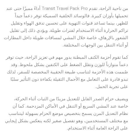
من ناحية الراحة، تقدم Transit Travel Pack Pro أداءً مميزًا حتى عند
تحميلها بأوزان كبيرة. فالوسائد الخلفية السميكة توفر دعماً جيداً
للظهر، بينما تساعد قنوات التهوية على تحسين تدفق الهواء وتقليل
تراكم الحرارة أثناء الاستخدام لفترات طويلة. ويؤدي ذلك إلى تقليل
الشعور بالإرهاق، خاصة خلال المشي لمسافات طويلة داخل المطارات
أو أثناء التنقل بين الوجهات المختلفة.
كما تقوم أحزمة الكتف المبطنة بدور مهم في تعزيز الراحة، حيث توفر
دعماً متوازناً للوزن وتقلل الضغط على الكتفين بشكل ملحوظ. وقد
صُممت هذه الأحزمة لتناسب طبيعة الحقيبة المخصصة للسفر، لذلك
تبدو قادرة على التعامل مع الأحمال الثقيلة بكفاءة دون التأثير سلبًا
على تجربة الحمل.
ويضيف حزام الصدر القابل للتعديل مزيدًا من الثبات أثناء الحركة،
خاصة عند المشي السريع أو التنقل في الأماكن المزدحمة. كما أن
نظام التعديل المرن يسمح بتخصيص موضع الحزام بسهولة ليتناسب
مع مختلف المستخدمين، وهو تفصيل صغير لكنه ينعكس بشكل إيجابي
على الراحة العامة أثناء الاستخدام.