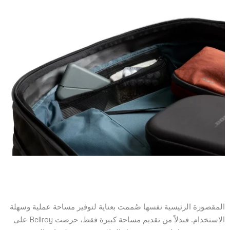
المقصورة الرئيسية نفسها صُممت بعناية لتوفير مساحة عملية وسهلة
الاستخدام. فبدلاً من تقديم مساحة كبيرة فقط، حرصت Bellroy على