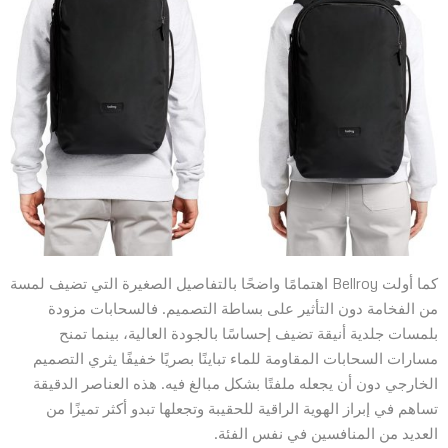
كما أولت Bellroy اهتمامًا واضحًا بالتفاصيل الصغيرة التي تضيف لمسة
من الفخامة دون التأثير على بساطة التصميم. فالسحابات مزودة
بلمسات جلدية أنيقة تضيف إحساسًا بالجودة العالية، بينما تمنح
مسارات السحابات المقاومة للماء تباينًا بصريًا خفيفًا يثري التصميم
الخارجي دون أن يجعله ملفتًا بشكل مبالغ فيه. هذه العناصر الدقيقة
تساهم في إبراز الهوية الراقية للحقيبة وتجعلها تبدو أكثر تميزًا من
العديد من المنافسين في نفس الفئة.