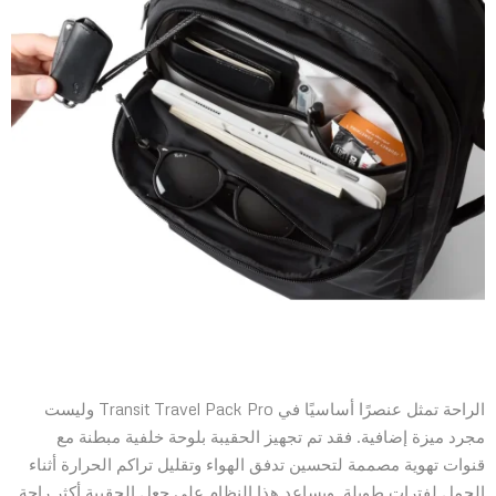
الراحة تمثل عنصرًا أساسيًا في Transit Travel Pack Pro وليست
مجرد ميزة إضافية. فقد تم تجهيز الحقيبة بلوحة خلفية مبطنة مع
قنوات تهوية مصممة لتحسين تدفق الهواء وتقليل تراكم الحرارة أثناء
الحمل لفترات طويلة. ويساعد هذا النظام على جعل الحقيبة أكثر راحة