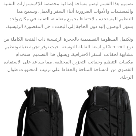
تصميم هذا القسم ليضم مساحة إضافية مخصصة للإكسسوارات التقنية
والمستندات والأدوات الضرورية أثناء السفر والعمل. ويسمح هذا
التنظيم للمستخدم بالاحتفاظ بجميع متعلقاته التقنية في مكان واحد
يسهل الوصول إليه دون الحاجة إلى البحث داخل المقصورة الرئيسية.
وتكتمل المنظومة التصميمية بالحجرة الرئيسية ذات الفتحة الكاملة من
نوع Clamshell والسعة القابلة للتوسعة، حيث توفر تجربة تعبئة وتنظيم
مشابهة لحقائب السفر الاحترافية. ويسهل هذا التصميم استخدام
مكعبات التنظيم وحقائب التخزين المختلفة، مما يساعد على الاستفادة
القصوى من المساحة المتاحة والحفاظ على ترتيب المحتويات طوال
الرحلة.