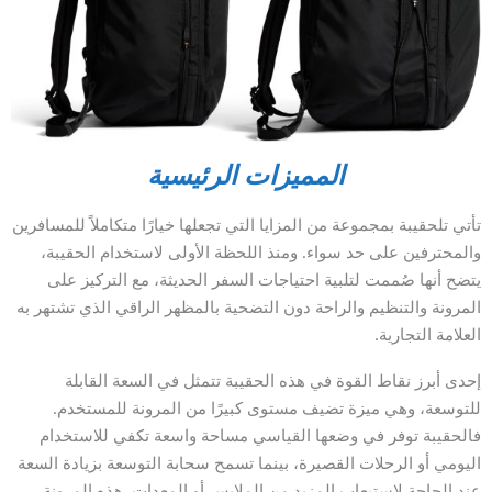
المميزات الرئيسية
تأتي تلحقيبة بمجموعة من المزايا التي تجعلها خيارًا متكاملاً للمسافرين
والمحترفين على حد سواء. ومنذ اللحظة الأولى لاستخدام الحقيبة،
يتضح أنها صُممت لتلبية احتياجات السفر الحديثة، مع التركيز على
المرونة والتنظيم والراحة دون التضحية بالمظهر الراقي الذي تشتهر به
العلامة التجارية.
إحدى أبرز نقاط القوة في هذه الحقيبة تتمثل في السعة القابلة
للتوسعة، وهي ميزة تضيف مستوى كبيرًا من المرونة للمستخدم.
فالحقيبة توفر في وضعها القياسي مساحة واسعة تكفي للاستخدام
اليومي أو الرحلات القصيرة، بينما تسمح سحابة التوسعة بزيادة السعة
عند الحاجة لاستيعاب المزيد من الملابس أو المعدات. هذه المرونة