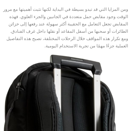
ومن المزايا التي قد تبدو بسيطة في البداية لكنها تثبت أهميتها مع مرور
الوقت وجود مقابض حمل متعددة في الجانبين والجزء العلوي. فهذه
المقابض تجعل التعامل مع الحقيبة أكثر سهولة عند رفعها إلى خزائن
الطائرات أو سحبها من أسفل المقاعد أو نقلها داخل غرف الفنادق.
ومع تكرار هذه المواقف خلال الرحلات المختلفة، تصبح هذه التفاصيل
العملية جزءًا مهمًا من تجربة الاستخدام اليومية.