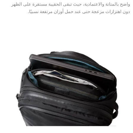
واضح بالمتانة والاعتمادية، حيث تبقى الحقيبة مستقرة على الظهر
دون اهتزازات مزعجة حتى عند حمل أوزان مرتفعة نسبيًا.