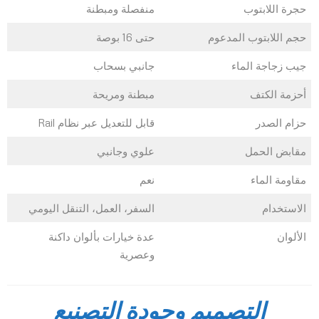
حجرة اللابتوب
منفصلة ومبطنة
حجم اللابتوب المدعوم
حتى 16 بوصة
جيب زجاجة الماء
جانبي بسحاب
أحزمة الكتف
مبطنة ومريحة
حزام الصدر
قابل للتعديل عبر نظام Rail
مقابض الحمل
علوي وجانبي
مقاومة الماء
نعم
الاستخدام
السفر، العمل، التنقل اليومي
الألوان
عدة خيارات بألوان داكنة
وعصرية
التصميم وجودة التصنيع