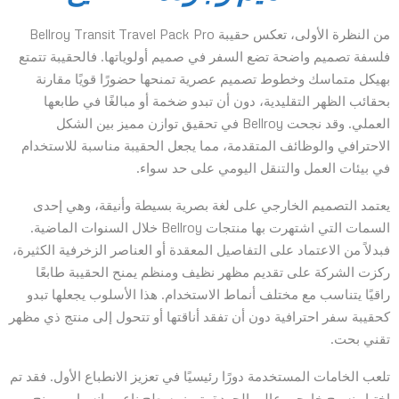
من النظرة الأولى، تعكس حقيبة Bellroy Transit Travel Pack Pro
فلسفة تصميم واضحة تضع السفر في صميم أولوياتها. فالحقيبة تتمتع
بهيكل متماسك وخطوط تصميم عصرية تمنحها حضورًا قويًا مقارنة
بحقائب الظهر التقليدية، دون أن تبدو ضخمة أو مبالغًا في طابعها
العملي. وقد نجحت Bellroy في تحقيق توازن مميز بين الشكل
الاحترافي والوظائف المتقدمة، مما يجعل الحقيبة مناسبة للاستخدام
في بيئات العمل والتنقل اليومي على حد سواء.
يعتمد التصميم الخارجي على لغة بصرية بسيطة وأنيقة، وهي إحدى
السمات التي اشتهرت بها منتجات Bellroy خلال السنوات الماضية.
فبدلاً من الاعتماد على التفاصيل المعقدة أو العناصر الزخرفية الكثيرة،
ركزت الشركة على تقديم مظهر نظيف ومنظم يمنح الحقيبة طابعًا
راقيًا يتناسب مع مختلف أنماط الاستخدام. هذا الأسلوب يجعلها تبدو
كحقيبة سفر احترافية دون أن تفقد أناقتها أو تتحول إلى منتج ذي مظهر
تقني بحت.
تلعب الخامات المستخدمة دورًا رئيسيًا في تعزيز الانطباع الأول. فقد تم
اختيار نسيج خارجي عالي الجودة يتميز بسطح ناعم وانسيابي يمنح