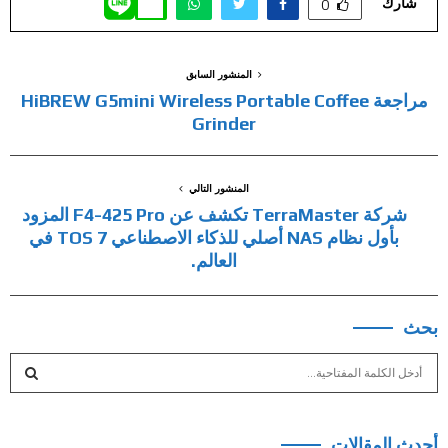
شارك
0
المنشور السابق
مراجعة HiBREW G5mini Wireless Portable Coffee
Grinder
المنشور التالي
شركة TerraMaster تكشف عن F4-425 Pro المزود
بأول نظام NAS أصلي للذكاء الاصطناعي TOS 7 في
العالم.
بحث
S
e
a
S
r
أحدث المقالات
c