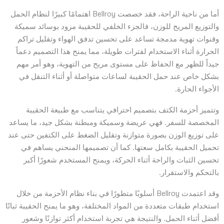
أما من ناحية الراحة، فقد خصصت Bellroy اهتمامًا كبيرًا لنظام الحمل
والتوزيع المريح للوزن، فالجزء الخلفي للحقيبة مزود بوسائد سميكة
وقنوات تهوية مدمجة تساعد على تحسين تدفق الهواء وتقليل تراكم
الحرارة أثناء الاستخدام لفترات طويلة، مما يمنح هذا التصميم دعماً
جيداً للظهر مع الحفاظ على مستوى مريح من التهوية، وهو أمر مهم
بشكل خاص عند حمل الحقيبة لساعات متواصلة أو أثناء التنقل في
الأجواء الحارة.
وتتميز أحزمة الكتف بتصميم احترافي يتناسب مع طبيعة الحقيبة
المخصصة للسفر. فهي عريضة وسميكة ومبطنة بشكل جيد، ما يساعد
على توزيع الوزن بصورة متوازنة وتقليل الضغط على الكتفين حتى عند
تحميل الحقيبة بكامل سعتها. كما أن تصميمها المنحني يساهم في
تحسين الثبات والراحة أثناء الحركة، ويمنح المستخدم شعورًا أكبر
بالتحكم والاستقرار.
وقد اعتمدت Bellroy أسلوبًا متطورًا في بناء نظام الأحزمة من خلال
استخدام طبقات متعددة من المواد المختلفة، وهو ما يمنح الحقيبة ثباتًا
أفضل أثناء الحمل. والنتيجة هي تجربة استخدام أكثر توازنًا وشعور