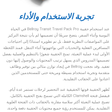
تجربة الاستخدام والأداء
عند استخدام حقيبة Bellroy Transit Travel Pack Pro في الحياة
اليومية وأثناء السفر، يتضح سريعًا أن تصميمها لم يأتِ نتيجة التركيز
على المواصفات النظرية فقط، بل تم تطويره استنادًا إلى احتياجات
المسافرين الفعلية والتحديات التي يواجهونها أثناء التنقل. فمنذ اللحظة
الأولى لبدء عملية التعبئة، تمنح الحقيبة شعورًا بالتنظيم والعملية بفضل
تصميمها المدروس الذي يسهل ترتيب المحتويات والوصول إليها دون
تعقيد. وقد نجحت Bellroy في إيجاد توازن مثالي بين توفير وظائف
متقدمة وتجربة استخدام بسيطة ومريحة حتى للمستخدمين الذين
اعتادوا على الحقائب التقليدية.
تُظهر الحقيبة قوتها الحقيقية عند التحضير لرحلات تستمر عدة أيام.
فبفضل فتحة Clamshell الكاملة التي تسمح بفتح الحقيبة بالكامل،
تصبح عملية التعبئة أكثر سلاسة مقارنة بالحقائب ذات الفتحة العلوية
التقليدية. يمكن للمستخدم رؤية جميع محتويات الحقيبة دفعة واحدة،