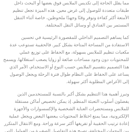
مما يقلل الحاجة إلى تكديس الملابس فوق بعضها أو البحث داخل
طبقات متعددة للوصول إلى غرض معين. هذه الميزة تجعل تنظيم
الأمتعة أكثر كفاءة وتوفر وقتًا وجهدًا ملحوظين، خاصة أثناء التنقل
المستمر بين الفنادق أو وسائل النقل المختلفة.
كما يساهم التصميم الداخلي للمقصورة الرئيسية في تحسين
الاستفادة من المساحة المتاحة بشكل كبير. فالحقيبة تستوعب عدة
مكعبات تنظيم للملابس بسهولة، مع الحفاظ على توزيع عملي
للمحتويات دون وجود مساحات ضائعة أو زوايا يصعب استغلالها. ويسمح
هذا التصميم بتقسيم الملابس حسب النوع أو الاستخدام، الأمر الذي
يساعد على الحفاظ على النظام طوال فترة الرحلة ويجعل الوصول
إلى الأغراض المطلوبة أكثر سهولة.
وتبرز أهمية هذا التنظيم بشكل أكبر بالنسبة للمستخدمين الذين
يفضلون أسلوب التعبئة المنظم. إذ يمكن تخصيص أماكن مستقلة
للملابس ومستحضرات العناية الشخصية والإكسسوارات والأجهزة
الإلكترونية، مما يمنع اختلاط المحتويات ببعضها البعض ويجعل عملية
إعادة ترتيب الحقيبة أو تفريغها أكثر سرعة وراحة. ومع الانتقال المتكرر
بين الوجهات المختلفة، تصبح هذه التفاصيل الصغيرة من العوامل التي