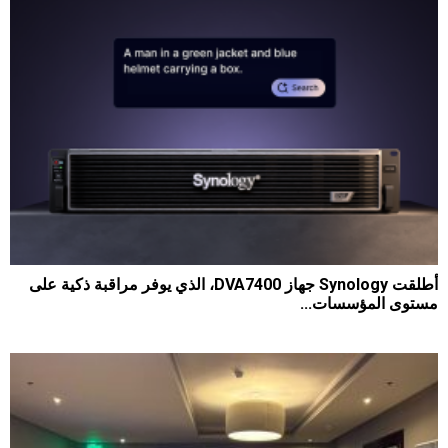
أطلقت Synology جهاز DVA7400، الذي يوفر مراقبة ذكية على
مستوى المؤسسات...
94
0
2026-08-06