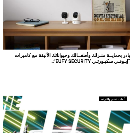
بادر بحمايــة منـزلك وأطفــالك وحيواناتك الأليفة مع كاميرات
“إيـوفـي سكيـورتـي EUFY SECURITY”...
2654
0
2020-07-23
تتميز كاميرات المراقبة اللاسلكية الذكية (إيوفـي سكيورتي Eufy
Security) بميزاتها للحماية الأمنية المبتكرة والذكية وسهلة...
ألعاب فيديو والترفيه