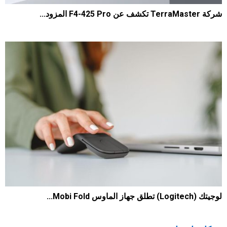
شركة TerraMaster تكشف عن F4-425 Pro المزود...
1614
0
2026-06-23
لوجيتك (Logitech) تطلق جهاز الماوس Mobi Fold...
1684
0
2026-06-11