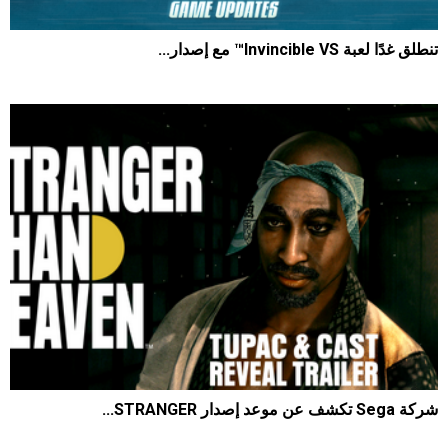
تنطلق غدًا لعبة Invincible VS™ مع إصدار...
1391
0
2026-06-30
شركة Sega تكشف عن موعد إصدار STRANGER...
2396
0
2026-06-08