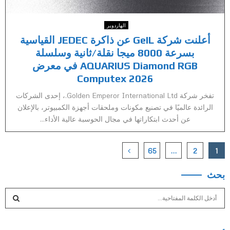
الهاردوير
أعلنت شركة GeIL عن ذاكرة JEDEC القياسية
بسرعة 8000 ميجا نقلة/ثانية وسلسلة
AQUARIUS Diamond RGB في معرض
Computex 2026
تفخر شركة Golden Emperor International Ltd.، إحدى الشركات
الرائدة عالميًا في تصنيع مكونات وملحقات أجهزة الكمبيوتر، بالإعلان
عن أحدث ابتكاراتها في مجال الحوسبة عالية الأداء...
Posts
65
…
2
1
pagination
بحث
S
e
a
S
r