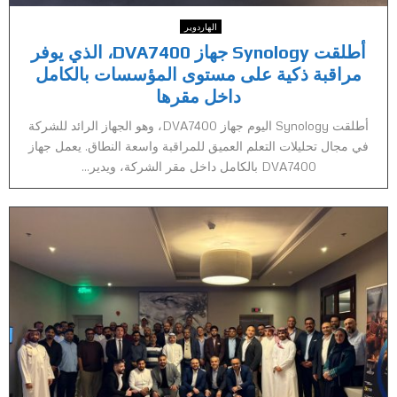
الهاردوير
أطلقت Synology جهاز DVA7400، الذي يوفر
مراقبة ذكية على مستوى المؤسسات بالكامل
داخل مقرها
أطلقت Synology اليوم جهاز DVA7400، وهو الجهاز الرائد للشركة
في مجال تحليلات التعلم العميق للمراقبة واسعة النطاق. يعمل جهاز
DVA7400 بالكامل داخل مقر الشركة، ويدير...