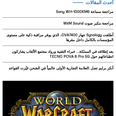
أحدث المقالات
c
E
h
مراجعة سماعة Sony WH-1000XM6
f
A
o
مراجعة مكبر صوت WiiM Sound
r
R
:
أطلقت Synology جهاز DVA7400، الذي يوفر مراقبة ذكية على مستوى
C
المؤسسات بالكامل داخل مقرها
H
بعد إطلاقه في المملكة… خبراء التقنية ورواد مجتمع الألعاب يشاركون
انطباعاتهم حول TECNO POVA 8 Pro 5G
أنكر برايم تصل :العلامة التجارية الأولى عالمياً في الشحن غيّرت القواعد