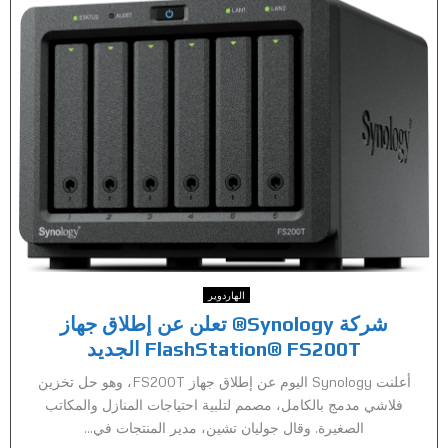
الهاردوير
شركة Synology® تعلن عن إطلاق جهاز
FlashStation® FS200T الجديد
أعلنت Synology اليوم عن إطلاق جهاز FS200T، وهو حل تخزين
فلاشي مدمج بالكامل، مصمم لتلبية احتياجات المنازل والمكاتب
الصغيرة. وقال جوليان تشين، مدير المنتجات في...