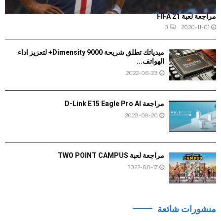
مراجعة لعبة FIFA 21
0
2020-11-01
ميدياتك تطلق شريحة Dimensity 9000+ لتعزيز أداء
الهواتف...
2022-06-23
مراجعة D-Link E15 Eagle Pro AI
2023-09-20
مراجعة لعبة TWO POINT CAMPUS
2022-08-17
منشورات شائعة