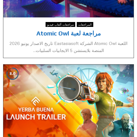
المراجعات
مراجعات ألعاب فيديو
مراجعة لعبة Atomic Owl
اللعبة Atomic Owl الشركة Eastasiasoft تاريخ الاصدار يونيو 2026
المنصة بلايستشن 5 الايجابيات السلبيات...
8.0