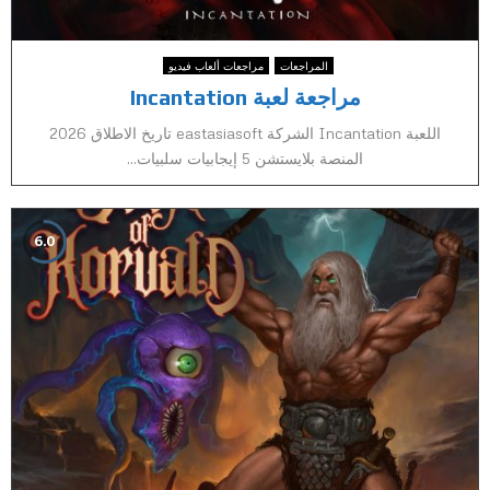
المراجعات
مراجعات ألعاب فيديو
مراجعة لعبة Incantation
اللعبة Incantation الشركة eastasiasoft تاريخ الاطلاق 2026
المنصة بلايستشن 5 إيجابيات سلبيات...
6.0