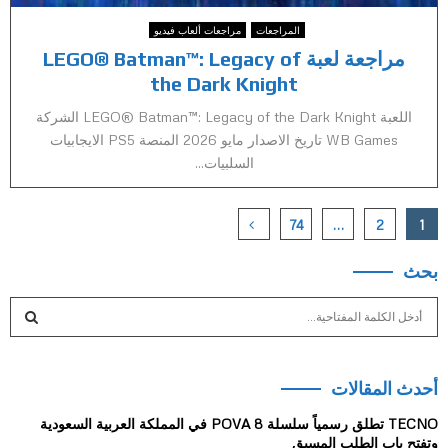
المراجعات
مراجعات ألعاب فيديو
مراجعة لعبة LEGO® Batman™: Legacy of
the Dark Knight
اللعبة LEGO® Batman™: Legacy of the Dark Knight الشركة
WB Games تاريخ الاصدار مايو 2026 المنصة PS5 الايجابيات
السلبيات...
Posts
74
…
2
1
pagination
بحث
S
e
a
S
r
أحدث المقالات
c
E
h
TECNO تطلق رسمياً سلسلة POVA 8 في المملكة العربية السعودية
f
A
وتفتح باب الطلب المسبق