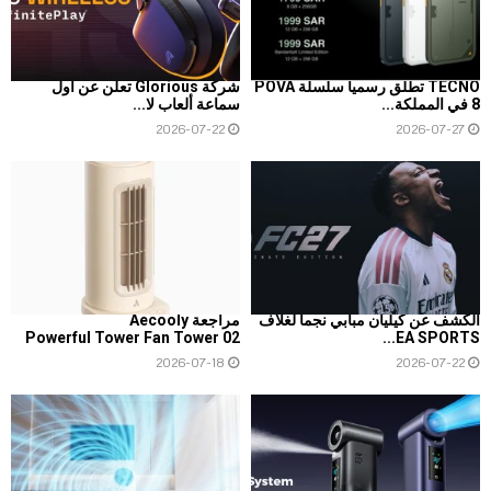
TECNO تطلق رسمياً سلسلة POVA
شركة Glorious تعلن عن أول
8 في المملكة...
سماعة ألعاب لا...
2026-07-22
2026-07-27
الكشف عن كيليان مبابي نجماً لغلاف
مراجعة Aecooly
Powerful Tower Fan Tower 02
EA SPORTS...
2026-07-18
2026-07-22