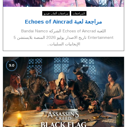
المراجعات
مراجعات ألعاب فيديو
مراجعة لعبة Echoes of Aincrad
اللعبة Echoes of Aincrad الشركة Bandai Namco
Entertainment تاريخ الاصدار يوليو 2026 المنصة بلايستشن 5
الإيجابيات السلبيات...
9.0