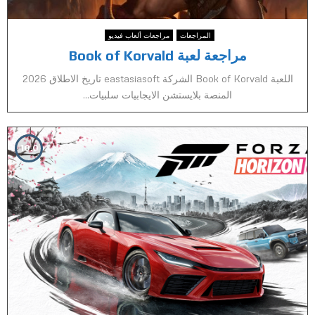
المراجعات
مراجعات ألعاب فيديو
مراجعة لعبة Book of Korvald
اللعبة Book of Korvald الشركة eastasiasoft تاريخ الاطلاق 2026
المنصة بلايستشن الايجابيات سلبيات...
10.0