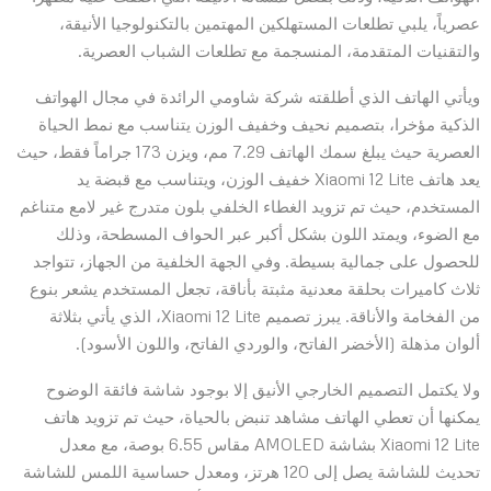
عصرياً، يلبي تطلعات المستهلكين المهتمين بالتكنولوجيا الأنيقة،
والتقنيات المتقدمة، المنسجمة مع تطلعات الشباب العصرية.
ويأتي الهاتف الذي أطلقته شركة شاومي الرائدة في مجال الهواتف
الذكية مؤخرا، بتصميم نحيف وخفيف الوزن يتناسب مع نمط الحياة
العصرية حيث يبلغ سمك الهاتف 7.29 مم، ويزن 173 جراماً فقط، حيث
يعد هاتف Xiaomi 12 Lite خفيف الوزن، ويتناسب مع قبضة يد
المستخدم، حيث تم تزويد الغطاء الخلفي بلون متدرج غير لامع متناغم
مع الضوء، ويمتد اللون بشكل أكبر عبر الحواف المسطحة، وذلك
للحصول على جمالية بسيطة. وفي الجهة الخلفية من الجهاز، تتواجد
ثلاث كاميرات بحلقة معدنية مثبتة بأناقة، تجعل المستخدم يشعر بنوع
من الفخامة والأناقة. يبرز تصميم Xiaomi 12 Lite، الذي يأتي بثلاثة
ألوان مذهلة (الأخضر الفاتح، والوردي الفاتح، واللون الأسود).
ولا يكتمل التصميم الخارجي الأنيق إلا بوجود شاشة فائقة الوضوح
يمكنها أن تعطي الهاتف مشاهد تنبض بالحياة، حيث تم تزويد هاتف
Xiaomi 12 Lite بشاشة AMOLED مقاس 6.55 بوصة، مع معدل
تحديث للشاشة يصل إلى 120 هرتز، ومعدل حساسية اللمس للشاشة