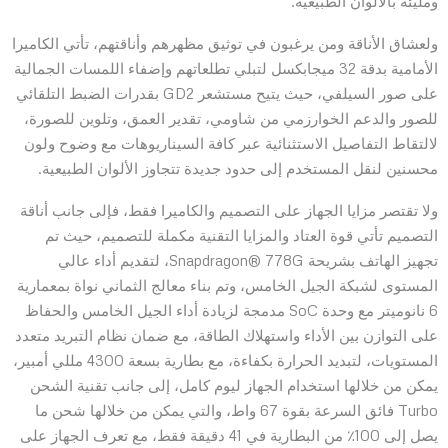
ومليئة بالألوان الطبيعية.
ولعشاق الأناقة ومن يرغبون في توثيق مظهرهم وأناقتهم، تأتي الكاميرا
الأمامية بدقة 32 ميجابكسل لتبلي تطلعاتهم وإضفاء اللمسات الجمالية
على صور السيلفي، حيث يتيح مستشعر GD2 بقدرات الضبط التلقائي
للصور والدعم الخوارزمي من شاومي، تقدير العمق، وتلوين للصورة،
لالتقاط التفاصيل الاستثنائية عبر كافة السيناريوهات مع وضوح ولون
محسنين لنقل المستخدم إلى حدود جديدة تتجاوز الألوان الطبيعية.
ولا تقتصر مزايا الجهاز على التصميم والكاميرا فقط، فإلى جانب أناقة
التصميم تأتي قوة العتاد والمزايا التقنية مكملة للتصميم، حيث تم
تجهيز الهاتف بشريحة Snapdragon® 778G، لتقديم أداء عالي
المستوى لشبكة الجيل الخامس، وتم بناء معالج الثماني نواة بمعمارية
6 نانوميتر مع وحدة SoC مدمجة لزيادة أداء الجيل الخامس والحفاظ
على التوازن بين الأداء واستهلاك الطاقة، مع ضمان نظام التبريد متعدد
المستويات، لتبديد الحرارة بكفاءة، مع بطارية بسعة 4300 مللي أمبير،
يمكن من خلالها استخدام الجهاز ليوم كامل، إلى جانب تقنية الشحن
Turbo فائق السرعة بقوة 67 واط، والتي يمكن من خلالها شحن ما
يصل إلى 100٪ من البطارية في 41 دقيقة فقط، مع تعرف الجهاز على