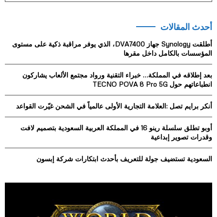
a
S
r
أحدث المقالات
c
E
h
أطلقت Synology جهاز DVA7400، الذي يوفر مراقبة ذكية على مستوى
f
A
المؤسسات بالكامل داخل مقرها
o
r
R
بعد إطلاقه في المملكة… خبراء التقنية ورواد مجتمع الألعاب يشاركون
:
انطباعاتهم حول TECNO POVA 8 Pro 5G
C
أنكر برايم تصل :العلامة التجارية الأولى عالمياً في الشحن غيّرت القواعد
H
أوبو تطلق سلسلة رينو 16 في المملكة العربية السعودية بتصميم لافت
وقدرات تصوير إبداعية
السعودية تستضيف جولة للتعريف بأحدث ابتكارات شركة إبسون