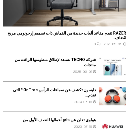
RAZER تقدم مقاعد ألعاب جديدة من القماش ذات تصميم إرجونومي مريح
لتُضاف...
0
2021-09-05
شركة TECNO تستعد لإطلاق منظومتها الرائدة من
منتجات...
2025-03-01
دايسون تكشف عن سماعات الرأس OnTrac™ التي
تقدم...
2024-07-18
هواوي تعلن عن نتائج أعمالها للنصف الأول من...
2020-07-19