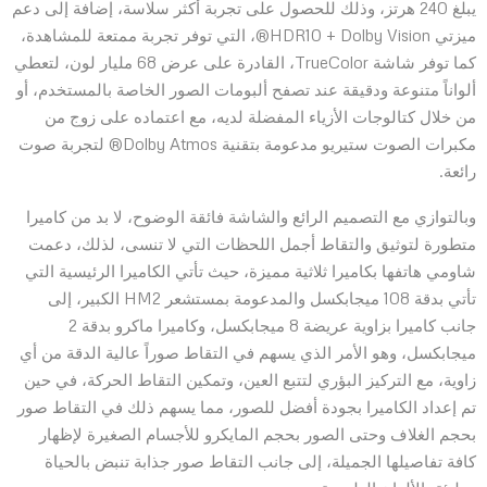
يبلغ 240 هرتز، وذلك للحصول على تجربة أكثر سلاسة، إضافة إلى دعم
ميزتي HDR10 + Dolby Vision®، التي توفر تجربة ممتعة للمشاهدة،
كما توفر شاشة TrueColor، القادرة على عرض 68 مليار لون، لتعطي
ألواناً متنوعة ودقيقة عند تصفح ألبومات الصور الخاصة بالمستخدم، أو
من خلال كتالوجات الأزياء المفضلة لديه، مع اعتماده على زوج من
مكبرات الصوت ستيريو مدعومة بتقنية Dolby Atmos® لتجربة صوت
رائعة.
وبالتوازي مع التصميم الرائع والشاشة فائقة الوضوح، لا بد من كاميرا
متطورة لتوثيق والتقاط أجمل اللحظات التي لا تنسى، لذلك، دعمت
شاومي هاتفها بكاميرا ثلاثية مميزة، حيث تأتي الكاميرا الرئيسية التي
تأتي بدقة 108 ميجابكسل والمدعومة بمستشعر HM2 الكبير، إلى
جانب كاميرا بزاوية عريضة 8 ميجابكسل، وكاميرا ماكرو بدقة 2
ميجابكسل، وهو الأمر الذي يسهم في التقاط صوراً عالية الدقة من أي
زاوية، مع التركيز البؤري لتتبع العين، وتمكين التقاط الحركة، في حين
تم إعداد الكاميرا بجودة أفضل للصور، مما يسهم ذلك في التقاط صور
بحجم الغلاف وحتى الصور بحجم المايكرو للأجسام الصغيرة لإظهار
كافة تفاصيلها الجميلة، إلى جانب التقاط صور جذابة تنبض بالحياة