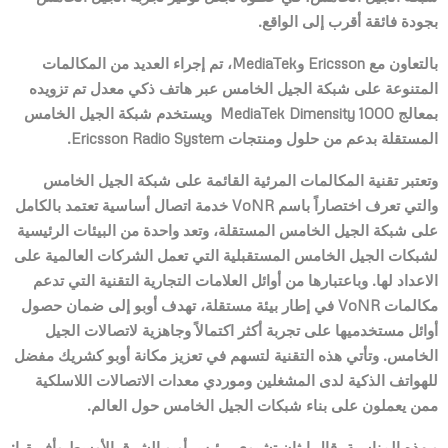
بجودة فائقة أقرب إلى الواقع.
بالتعاون مع
Ericsson
و
MediaTek
، تم إجراء العديد من المكالمات
المتنوعة على شبكة الجيل الخامس عبر هاتف ذكي معدل تم تزويده
بمعالج
MediaTek Dimensity 1000
ويستخدم
شبكة الجيل الخامس
المستقلة بدعم من حلول ومنتجات
Ericsson Radio System
.
وتعتبر تقنية المكالمات المرئية القائمة على شبكة الجيل الخامس
والتي تعرف اختصاراً باسم
VoNR
خدمة اتصال أساسية تعتمد بالكامل
على شبكة الجيل الخامس المستقلة، وتعد واحدة من البيئات الرئيسية
لشبكات الجيل الخامس المستقبلية التي تعمل الشركات العالمية على
الاعداد لها. وباعتبارها من أوائل العلامات التجارية التقنية التي تدعم
مكالمات
VoNR
في إطار بيئة مستقلة، تهدف أوبو إلى ضمان حصول
أوائل مستخدميها على تجربة أكثر اكتمالاً وجاهزية لاتصالات الجيل
الخامس. وتأتي هذه التقنية لتسهم في تعزيز مكانة أوبو كشريك مفضل
للهواتف الذكية لدى المشغلين وموردي معدات الاتصالات اللاسلكية
ممن يعملون على بناء شبكات الجيل الخامس حول العالم.
وبهذه المناسبة، قال إيثان تشيوي، رئيس أوبو الشرق الأوسط وأفريقيا: