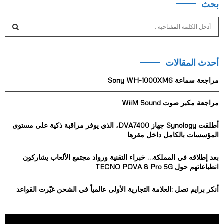
بحث
S
e
a
S
r
أحدث المقالات
c
E
h
مراجعة سماعة Sony WH-1000XM6
f
A
o
مراجعة مكبر صوت WiiM Sound
r
R
:
أطلقت Synology جهاز DVA7400، الذي يوفر مراقبة ذكية على مستوى
C
المؤسسات بالكامل داخل مقرها
H
بعد إطلاقه في المملكة… خبراء التقنية ورواد مجتمع الألعاب يشاركون
انطباعاتهم حول TECNO POVA 8 Pro 5G
أنكر برايم تصل :العلامة التجارية الأولى عالمياً في الشحن غيّرت القواعد