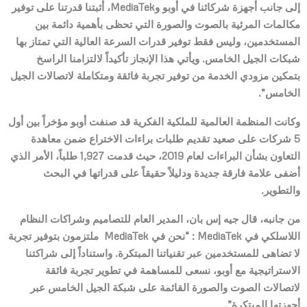
إلى جانب أجهزة شركائنا في أوبو و
MediaTek
، أثبتنا قدرتنا على توفير
مكالمات المرئية بالصوت والصورة التي تحظى بأهمية دائمة بين
المستخدمين، وليس فقط توفير قدرات السرعة العالية التي تمتاز بها
شبكات الجيل الخامس. ويأتي هذا الإنجاز تأكيداً لالتزامنا الراسخ
بتمكين مزودي الخدمة من توفير تجربة فائقة ومتكاملة لاتصالات الجيل
الخامس”.
وكانت المنظمة العالمية للملكية الفكرية قد صنفت أوبو مؤخراً بين أول
5 شركات على صعيد تقديم طلبات براءات الاختراع ضمن معاهدة
التعاون بشأن البراءات لعام 2019، حيث قدمت 1,927 طلباً، الأمر الذي
أضفى علامة فارقة جديدة ودليلاً حقيقاً على قدراتها في البحث
والتطوير.
من جانبه
، قال جيه إس بان، المدير العام للتصاميم وشراكات النظام
اللاسلكي في
MediaTek
: “نحن في
MediaTek
ملتزمون بتوفير تجربة
لا تضاهى للمستخدمين عبر تقنياتنا المبتكرة. واستناداً إلى شراكتنا
الاستراتيجية مع أوبو، نسعى للمساهمة في تطوير تجربة فائقة
لاتصالات الصوت والصورة القائمة على شبكة الجيل الخامس عبر
أجهزتها المبتكرة”.