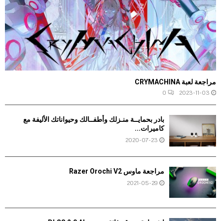
مراجعة لعبة CRYMACHINA
0
2023-11-03
بادر بحمايــة منـزلك وأطفــالك وحيواناتك الأليفة مع
كاميرات...
2020-07-23
مراجعة ماوس Razer Orochi V2
2021-05-29