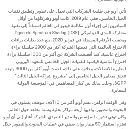
تأتي أوبو في طليعة
الشركات التي تعمل على تطوير وتطبيق تقنيات
الجيل الخامس
. ففي عام 2019، كانت أوبو
وشركاؤها من أوائل
المبادرين إلى إجراء
أول مكالمة فيديو في العالم استناداً إلى تقنية
مشاركة المدى الديناميكي
Dynamic Spectrum Sharing (DSS)
.
وبحسب الأرقام المسجلة في فبراير 2020، بلغ عدد طلبات براءات
الاختراع العالمية التي قدمتها الشركة أكثر من 2900 سلسلة براءة
اختراع عالمية، كما أفصحت الشركة عن أكثر من 1000 سلسلة براءة
اختراع أساسية قياسية لتقنيات الجيل الخامس للمعهد الأوروبي
لمعايرة الاتصالات. وعلاوة على ذلك، قدمت أوبو أكثر من 3000 وثيقة
تتعلق بمعايير الجيل الخامس إلى “مشروع شراكة الجيل الثالث”
3GPP
، وحلت بذلك بين كبار المساهمين في المؤسسة الدولية
للمعايرة.
وفي الوقت الراهن، تضم أوبو أكثر من 10 آلاف موظف يعملون في
البحوث والتطوير، ولديها أربعة مراكز بحثية وستة معاهد حول العالم.
وكان توني تشين، المؤسس والمدير التنفيذي للشركة أشار إلى أن أوبو
تعتزم استثمار 50 مليار يوان صيني في عمليات البحوث والتطوير خلال