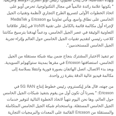
” بكونها علامة رائدة عالمياً في مجال التكنولوجيا، تحرص أوبو على
اتخاذ الخطوات الأولى لتسريع الطرح التجاري لأنظمة وتقنيات الجيل
الخامس على نطاق واسع. ويأتي تعاوننا مع
Ericsson
و
MediaTek
لإجراء أول مكالمة قائمة بالكامل على تقنية
VoNR
في إطار علاقاتنا
التعاونية الوثيقة في عصر الجيل الخامس، ودعماً لهدفنا بترسيخ مكانتنا
كلاعب رئيسي لتقديم تقنيات الجيل الخامس حول العالم وإثراء تجربة
الجيل الخامس للمستخدمين”.
تم تنفيذ الاختبار المشترك بنجاح ضمن بيئة شبكة مستقلة من الجيل
الخامس، استضافتها
Ericsson
في مقرها بمدينة ستوكهولم السويدية.
وبعد بدء الاتصال، اتصل الهاتفان بصورة فورية وانتقلا بسلاسة إلى
مكالمة فيديو عالية الدقة بنقرة زر واحدة.
من جهته، قال هانز إيكستروم، رئيس خطوط إنتاج
5G RAN
في
Ericsson
: ” يسرنا أن نكون أول من يقوم بتنفيذ شبكات الجيل الخامس
حول العالم، وها نحن اليوم نتهيأ لاتخاذ الخطوة التالية لتوفير خدمات
الجيل الخامس المستقلة. وباستخدام شبكة الجيل الخامس المتكاملة
والمستقلة من
Ericsson
القائمة على المعدات
والبرمجيات التجارية