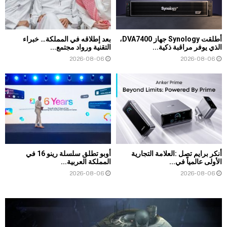
أطلقت Synology جهاز DVA7400،
بعد إطلاقه في المملكة… خبراء
الذي يوفر مراقبة ذكية...
التقنية ورواد مجتمع...
2026-08-06
2026-08-06
أنكر برايم تصل :العلامة التجارية
أوبو تطلق سلسلة رينو 16 في
الأولى عالمياً في...
المملكة العربية...
2026-08-06
2026-08-06