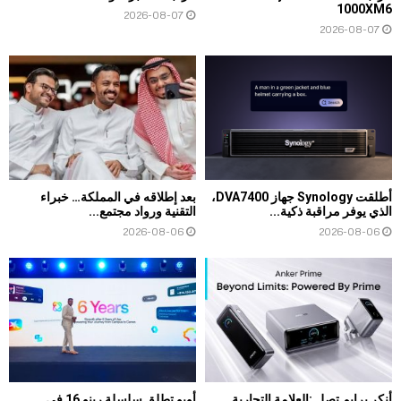
1000XM6
2026-08-07
2026-08-07
أطلقت Synology جهاز DVA7400،
بعد إطلاقه في المملكة… خبراء
الذي يوفر مراقبة ذكية...
التقنية ورواد مجتمع...
2026-08-06
2026-08-06
أنكر برايم تصل :العلامة التجارية
أوبو تطلق سلسلة رينو 16 في