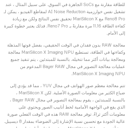
للطاقة مقارنة مع SoCs الجاهزة في السوق. على سبيل المثال ، عند
تشغيل نفس خوارزمية AI Noise Reduction لمقاطع الفيديو ، يمكن لـ
Reno8 Pro مع MariSilicon X تحقيق نفس النتائج ولكن مع زيادة
كفاءة الطاقة 11.16 مرة مقارنةً بـ Reno7 Pro. فذلك يعتبر خطوة كبيرة
إلى الأمام.
معالجة RAW بدون فقدان في الوقت الحقيقي، بفضل قوتها المذهلة
وكفاءتها في الطاقة، تستطيع MariSilicon X Imaging NPU معالجة
ومعالجة بيانات أكثر مما تتخيله. بالنسبة للمبتدئين ، يتم تنفيذ جميع
عمليات معالجة التصوير في مجال Bayer RAW المدعوم من
MariSilicon X Imaging NPU.
تتم معالجة معظم صور الهواتف في مجال YUV ، مما قد يؤدي إلى
ضياع الكثير من معلومات الصورة الأصلية. لكن MariSilicon X ،
بالنسبة للمبتدئين ، يقوم بمعالجة التصوير في مجال Bayer RAW ،
الذي يقع في الواجهة الأمامية لخط أنابيب الصور ويحتوي على
معلومات أكثر ثراءً. توفر معالجة RAW هذه في الوقت الفعلي صورة
عالية الجودة مع تحسين نسبة الإشارة إلى الضوضاء بمقدار 8 ديسيبل.