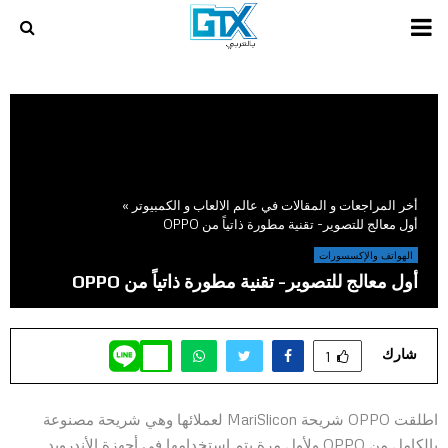
PRIMARY
MENU
أخر المراجعات و المقالات في عالم الالعاب و الكمبيوتر
»
أول معالج للتصوير- تقنية مطورة ذاتياً من OPPO
الهواتف والإكسسورات
أول معالج للتصوير- تقنية مطورة ذاتياً من OPPO
شارك
1
اطلقت OPPO شريحة MariSlicon لعملائها وهي شريحة مصنوعة
بالكامل من OPPO ولأول مرة يتم استخدامها في أجهزة الأندرويد.