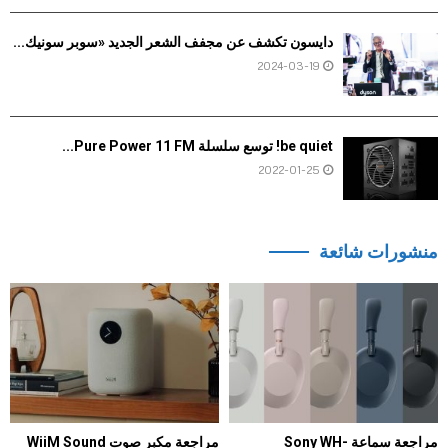
دايسون تكشف عن مجفف الشعر الجديد «سوبر سونيك...
2024-03-19
be quiet! توسع سلسلة Pure Power 11 FM...
2022-01-25
منشورات شائعة
مراجعة سماعة Sony WH-
مراجعة مكبر صوت WiiM Sound