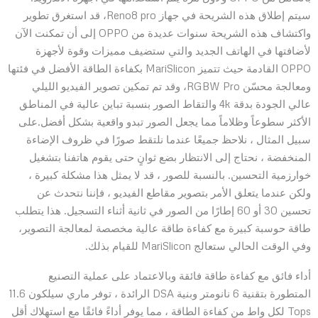
سيتم إطلاق هذه الشريحة في جهاز Reno8 pro، قد استغرق تطوير
واكتشاف هذه الشريحة سنوات عديدة من OPPO إلى أن تمكنت الآن
لأضافتها في الهاتف الجديد والتي ستضيف مميزات وقوة لأجهزة
OPPO القادمة حيث تتميز MariSlicon بكفاءة الطاقة الأفضل في فئتها
ومعالجة محسّن RGBW Pro، وقد تم تمكين تصوير الفيديو الليلي
عالي الجودة بدقة 4k والتقاط الصور بنسبة تباين عالية في المناطق
الأكثر سطوعاً وظلاماً مما يجعل الصور تبدو واقعية بشكل أفضل.على
سبيل المثال ، نلاحظ جميعًا عندما نلتقط صورًا في ظروف الإضاءة
المنخفضة ، نحتاج إلى الانتظار بضع ثوانٍ حتى يقوم هاتفنا بتشغيل
خوارزمية التحسين. بالنسبة للصور ، قد لا يمثل هذا مشكلة كبيرة ،
ولكن عندما يتعلق الأمر بتصوير مقاطع الفيديو ، فإننا نتحدث عن
تحسين 30 أو 60 إطارًا من الصور في ثانية أثناء التسجيل. هذا يتطلب
طاقة حوسبة كبيرة مع كفاءة طاقة عالية مخصصة لمعالجة التصوير،
وفي الوقت الحالي ستعالج MariSlicon للقيام بذلك.
أداء فائق مع كفاءة طاقة فائقة وبالاعتماد على عملية التصنيع
المتطورة بتقنية 6 نانومتر وبنية DSA الرائدة ، توفر ماري سيلكون 11.6
Tops لكل واط من كفاءة الطاقة ، مما يوفر أداءً فائقًا مع استهلاك أقل