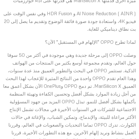
ميزة أخرى قدمتها MariSilicon X هي قدرتها على أداء خوارزميات
( Al Noise Reduction ( AINR و HDR Fusion وفي نفس الوقت على
فيديو 4K، واستعادة جودة صورة فائقة الوضوح وتقديم ما يصل إلى 20
بت نطاق ديناميكي للغاية.
لماذا تطرح OPPO “الإلهام في المستقبل” الآن؟
وصلت OPPO إلى مرحلة جديدة وهي موجودة في أكثر من 50 سوقا
حول العالم، وتقدم مجموعة أوسع بكثير من المنتجات من الهواتف
الذكية. تستثمر OPPO في البحث والتطوير العميق منذ عدة سنوات،
وهذا العام تقدم OPPO واحدة من النتائج المثيرة للإعجاب لهذا البحث
العميق MariSilicon X. تم دمج OPPO وOnePlus الآن بشكل أعمق معا
من أجل زيادة الموارد بشكل أفضل وتحسين الكفاءة وتهيئة المنظمة
بأكملها بشكل أفضل للنمو. تبذل OPPO المزيد من جهود المسؤولية
الاجتماعية للشركات في السنوات الأخيرة في مجالات تشمل الإنتاج
الأكثر مراعاة للبيئة، والإندماج، وتمكين الشباب، والإغاثة في حالات
الكوارث. تدرك OPPO تماما التحديات والصعوبات في العالم، وقررنا
العمل بنشاط ونريد إلهام الآخرين. مع هذه التطورات الأخيرة، قررنا