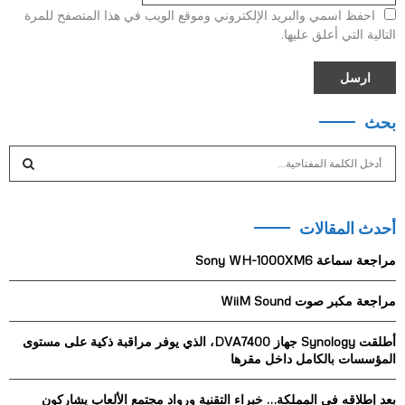
احفظ اسمي والبريد الإلكتروني وموقع الويب في هذا المتصفح للمرة
التالية التي أعلق عليها.
بحث
S
e
a
S
r
أحدث المقالات
c
E
h
مراجعة سماعة Sony WH-1000XM6
f
A
o
مراجعة مكبر صوت WiiM Sound
r
R
:
أطلقت Synology جهاز DVA7400، الذي يوفر مراقبة ذكية على مستوى
C
المؤسسات بالكامل داخل مقرها
H
بعد إطلاقه في المملكة… خبراء التقنية ورواد مجتمع الألعاب يشاركون