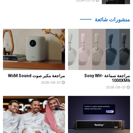
2024-03-13
منشورات شائعة
مراجعة سماعة Sony WH-
مراجعة مكبر صوت WiiM Sound
1000XM6
2026-08-07
2026-08-07