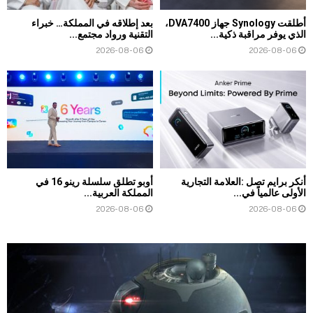
أطلقت Synology جهاز DVA7400،
بعد إطلاقه في المملكة… خبراء
الذي يوفر مراقبة ذكية...
التقنية ورواد مجتمع...
2026-08-06
2026-08-06
أنكر برايم تصل :العلامة التجارية
أوبو تطلق سلسلة رينو 16 في
الأولى عالمياً في...
المملكة العربية...
2026-08-06
2026-08-06