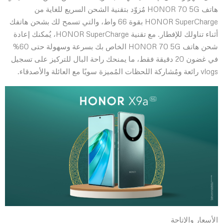
هاتف HONOR 70 5G مُزوّد بتقنية الشحن السريع للغاية من
HONOR SuperCharge بقوة 66 واط، والتي تسمح لك بشحن هاتفك
أثناء تناولك للإفطار. مع تقنية HONOR SuperCharge، يُمكنك إعادة
شحن هاتف HONOR 70 5G الخاص بك بسرعة وسهولة حتى 60%
في غضون 20 دقيقة فقط، ما يمنحك راحة البال للتركيز على تسجيل
vlogs رائعة ومُشاركة اللحظات المُميزة سويًا مع العائلة والأصدقاء.
الأسعار والإتاحة