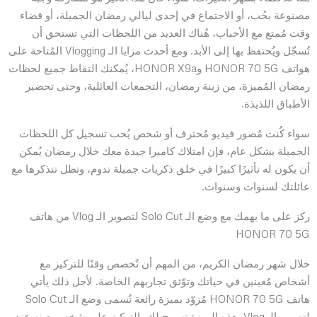
مصنوعة بحُب، أو الاجتماع في إحدى ليالي رمضان الجميلة، أو قضاء
وقت مُمتع مع الأحباب، هُناك العديد من اللحظات التي تستحق أن
تُسجّل ويُحتفظ بها إلى الأبد. ومع أحدث مزايا الـ Vlogging المُتاحة على
هواتف HONOR 70 5G وHONOR X9a، يُمكنك التقاط جميع لحظات
رمضان المُميزة، من زينة رمضان، التجمعات العائلية، وحتى تحضير
الأطباق اللذيذة.
سواء كُنت مُصور فيديو مُحترف أو شخص يُحب تسجيل كل اللحظات
الجميلة بشكل عام، فإن امتلاك كاميرا جيدة معك خلال رمضان يُمكن
أن يكون له تأثيرًا كبيرًا في خلق ذكريات جميلة تدوم، وتظل تتذكرها مع
عائلتك لسنوات وسنوات.
ركز على ما يهمك مع وضع الـ Solo Cut لتصوير الـ Vlog من هاتف
HONOR 70 5G
خلال شهر رمضان الكريم، من المهم أن تُخصص وقتًا للتركيز مع
أشخاص مُعينين في حياتك وتوّثق تجاربهم الخاصة. لأجل ذلك يأتي
هاتف HONOR 70 5G مُزوّد بميزة رائعة تُسمى وضع الـ Solo Cut
لتصوير الـ Vlog. هذه الميزة تسمح لك بالتركيز على شخص بعينه عند