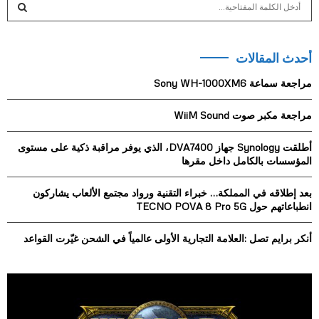
S
e
a
S
r
أحدث المقالات
c
E
h
مراجعة سماعة Sony WH-1000XM6
f
A
o
مراجعة مكبر صوت WiiM Sound
r
R
:
أطلقت Synology جهاز DVA7400، الذي يوفر مراقبة ذكية على مستوى
C
المؤسسات بالكامل داخل مقرها
H
بعد إطلاقه في المملكة… خبراء التقنية ورواد مجتمع الألعاب يشاركون
انطباعاتهم حول TECNO POVA 8 Pro 5G
أنكر برايم تصل :العلامة التجارية الأولى عالمياً في الشحن غيّرت القواعد