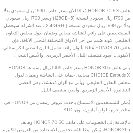
هاتف HONOR 70 5G مُتاحًا الآن بسعر خاص، 1699 ريال سعودي بدلًا
من 1799 ريال سعودي لنسخة (8+128GB) وسعر 1799 ريال سعودي
بدلًا من 1999 ريال سعودي لنسخة (8+256GB). عند الشراء، سيحصل
المستخدمين على واقي للشاشة مجاني وضمان لدول مجلس التعاون
الخليجي. كونه صُمم من أجل الأذواق المُختلفة لمُحبي الأناقة، فإن
هاتف HONOR 70 مُتاحًا بألوان رائعة تشمل اللون الفضي الكريستالي
الأيقوني، أسود مُنتصف الليل، الأخضر الزمردي، والأبيض الثلجي.
يأتي هاتف HONOR X9a بسعر خاص 1399 ريال وسماعة HONOR
CHOICE Earbuds X مجانية، حماية على الشاشة وضمان لدول
مجلس التعاون الخليجي. ويأتي مع ألوان مُدهشة، وهي الفضي
التيتانيوم، الأخضر الزمردي، وأسود منتصف الليل.
يُمكن للمُستخدمين الاستمتاع بأحدث عروض رمضان من HONOR في
متاجر جرير، لولو، أمازون، نون، STC.
بالإضافة إلى الخصومات على هاتف HONOR 70 5G وهاتف
HONOR X9a، يُمكن أيضًا للمُستخدمين الاستفادة من العروض الكبيرة