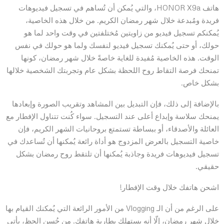
هاتف HONOR X9a، والتي يُمكن أن تُساهم في تسجيل فيديوهات
فريدة ومُبدعة خلال شهر رمضان الكريم. من خلال هذه الخاصية،
يُمكنكم تسجيل فيديو من زاويتين مُختلفتين في وقت واحد لما هو
حولك، أو حتى يُمكنك تسجيل فيديو لنفسك ولما هو حولك في نفس
الوقت. هذه الخاصية مُفيدة للغاية خاصةً خلال شهر رمضان، كونها
تمنحك فرصة التقاط روح اللحظة بشكل عام وتجربتك الشخصية خلالها
بشكل خاص.
بالإضافة إلى ذلك، فإن التبديل بين المشاهد وتقريب الصورة وإبعادها
يمنحك سلاسة وإبداع أعلى عند التسجيل. سواء كُنت تتناول الإفطار مع
العائلة والأصدقاء، أو ببساطة تستمتع بروحانيات الشهر الكريم، فإن
خاصية التسجيل بالعرض المزدوج هو أداة رائعة يُمكنها أن تُساعدك في
تسجيل فيديوهات فريدة وجاذبة يُمكنها أن تلتقط روح رمضان بشكل
حقيقي.
اشحن هاتفك خلال وقت الإفطار!
على الرغم من أن الـ Vlogging من الأمور الرائعة التي يُمكنك القيام بها
خلال شهر رمضان، إلّا أنه يستهلك بطارية هاتفك. من حُسن الحظ، يأتي