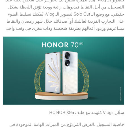
التسجيل، من أجل التقاط فيديوهات رائعة وودية توّثق اللحظة بشكل
حقيقي. مع وضع الـ Solo Cut لتصوير الـ Vlog، يُمكنك تسليط الضوء
على التجارب الفردية لعائلتك أو أصدقائك خلال شهر رمضان والتقاط
مشاعرهم وردود أفعالهم بطريقة شخصية وذات مغزى في وقت واحد.
سجّل Vlogs مُلهمة مع هاتف HONOR X9a
خاصية التسجيل بالعرض المُزدوّج من الميزات الهامة الموجودة في