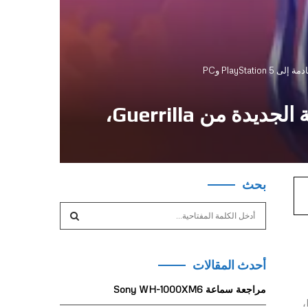
الإعلان عن Horizon: Hunter’s Gathering ، لعبة الأكشن التعاونية الجديدة من Guerrilla،
بحث
S
e
a
S
r
أحدث المقالات
c
E
h
مراجعة سماعة Sony WH-1000XM6
f
A
يتميز أسلوب القتال بطابع تكتيكي وتفاعلي ويعتمد بشكل كبير على المهارة، مستندًا إلى الدقة التكتيكية التي تشتهر بها ألعاب Horizon،