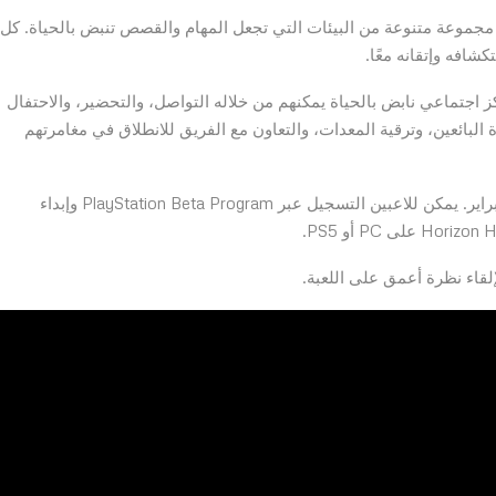
 مجموعة متنوعة من البيئات التي تجعل المهام والقصص تنبض بالحياة. كل
افه وإتقانه معًا.
ود اللاعبون إلى Hunters Gathering، وهو مركز اجتماعي نابض بالحياة يمكنهم من خلاله التواصل، والتحضير، والاحتفال
ة البائعين، وترقية المعدات، والتعاون مع الفريق للانطلاق في مغامرتهم
سيصل أول اختبار لعب مغلق صغير النطاق في نهاية شهر فبراير. يمكن للاعبين التسجيل عبر PlayStation Beta Program وإبداء