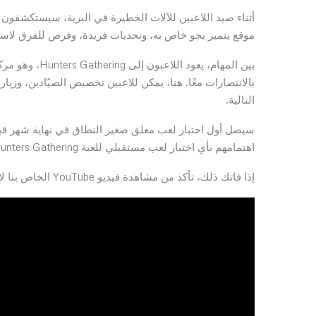
أثناء صيد اللاعبين للآلات الخطيرة في البرية، سيستكشفون
موقع يتميز بجو خاص به، وتحديات فريدة، وفرص للفرق لاستكش
بين المهام، يع
بالانتصارات معًا. هنا، يمكن للاعبين تخصيص الصيّادين، وزيار
التالية.
اهتمامهم بأي اختبار لعب مستقبلي للعبة Horizon Hunters Gathering على PC أو PS5.
إذا فاتك ذلك، تأكد من مشاهدة فيديو YouTube الخاص بنا لإلقاء نظرة أعمق على اللعبة.