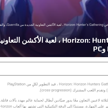
Gue، والقادمة إلى PlayStation 5 وPC
أعلن ستوديو Guerrilla اليوم عن فصل جديد في عالم Horizon: Horizon Hunters Gathering ، قيد التطوير لكلٍ من PlayStation
لاثة لاعبين التعاون معًا بدور صيّادين أبطال لحماية عالم مهدد بآلات قاتلة.