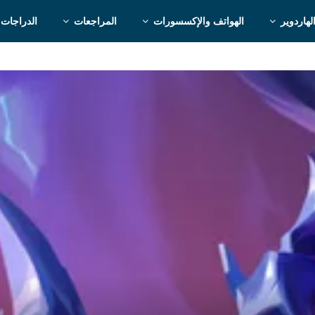
لهاردوير
الهواتف والإكسسورات
المراجعات
الدراجات 