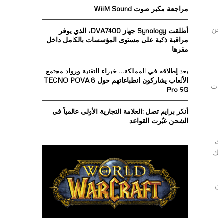
o
مراجعة مكبر صوت WiiM Sound
r
R
:
 عن
أطلقت Synology جهاز DVA7400، الذي يوفر
C
مراقبة ذكية على مستوى المؤسسات بالكامل داخل
مقرها
H
بعد إطلاقه في المملكة… خبراء التقنية ورواد مجتمع
الألعاب يشاركون انطباعاتهم حول TECNO POVA 8
ات
Pro 5G
أنكر برايم تصل :العلامة التجارية الأولى عالمياً في
الشحن غيّرت القواعد
ى
ريقتك
 عن