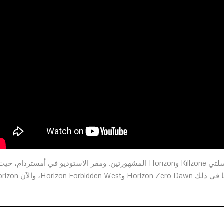
تُعرف Guerrilla، التابعة لـ PlayStation Studios، بابتكار سلسلتي Killzone وHorizon المشهورتين. ومقر الاستوديو في أمستردام، حي
يسعى لدفع حدود التميز التقني والفني في جميع ألعابهم، بما في ذلك Horizon Zero Dawn وt