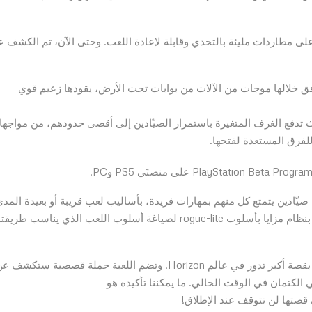
تكز الأسس الرئيسية للعبة Horizon Hunters Gathering على مطاردات مليئة بالتحدي وقابلة لإعادة اللعب. وحتى الآن، تم الكشف
والحماس، تتدفق خلالها موجات من الآلات من بوابات تحت الأرض، يقودها زعيم قوي
المراحل، حيث تدفع الغرف المتغيرة باستمرار الصيّادين إلى أقصى حدودهم، من مواجه
للفرق المستعدة لفتحها.
ختار اللاعبون من قائمة صيّادين يتمتع كل منهم بمهارات فريدة، بأساليب لعب قريبة أو بعيدة المد
وأسلحة مميزة، كما يمكنهم اختيار أدوار الصيّادين المدعومة بنظام مزايا بأسلوب rogue-lite لصياغة أسلوب اللعب الذي يناسب ط
يمتلك هؤلاء الصيّادون دوافعهم وأسرارهم الخاصة المرتبطة بقصة أكبر تدور في عالم Horizon. وتضم اللعبة حملة قصصية ستكشف
الكتمان في الوقت الحالي. ما يمكننا تأكيده هو