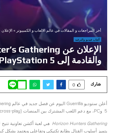
أخر المراجعات و المقالات في عالم الالعاب و الكمبيوتر
»
الإعلان عن Horizon: Hunter’s Gathering ، لعبة الأكشن التعاونية الجديدة من rrilla
ألعاب فيديو والترفيه
والقادمة إلى PlayStation 5 وPC
شارك
0
5 وPC، مع دعم اللعب المشترك بين المنصات (cross-play) وتقدم اللعب المشترك (cross-progression).
Horizon Hunters Gathering
هي
لعبة أكشن تعاونية تتيح لث