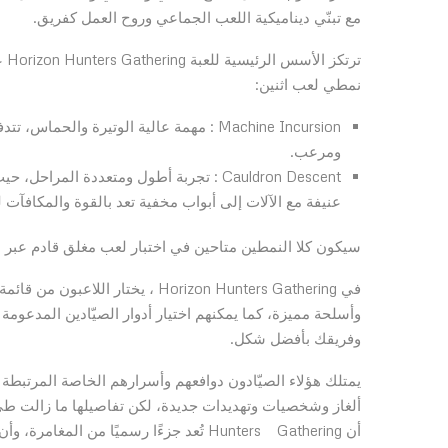
مع تبنّي ديناميكية اللعب الجماعي وروح العمل كفريق.
تر
نمطي لعب اثنين:
Machine Incursion : مهمة عالية الوتيرة 
ومرعب.
Cauldron Descent : تجربة أطول ومتعددة 
عنيفة مع الآلات إلى أبواب مخفية تعد بالقوة والمكافآت 
سيكون كلا النمطين متاحين في اختبار لعب مغلق قادم عبر PlayStation Beta Program على منصتَي PS5 وPC.
في Horizon Hunters Gathering ، ي
وفريقك بأفضل شكل.
ألغاز وشخصيات وتهديدات جديدة، لكن تفاصيلها ما زالت طي 
أن Hunters Gathering تُعد جزءًا رسميًا من المغامرة، وأن قصتها لن تتوقف عند الإطلاق!