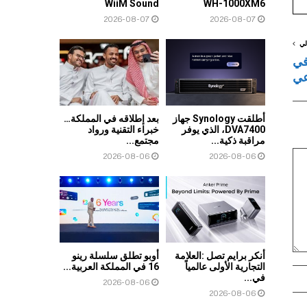
WiiM Sound
WH-1000XM6
2026-08-07
2026-08-07
لي
في
عي
أطلقت Synology جهاز
بعد إطلاقه في المملكة…
DVA7400، الذي يوفر
خبراء التقنية ورواد
مراقبة ذكية...
مجتمع...
2026-08-06
2026-08-06
أنكر برايم تصل :العلامة
أوبو تطلق سلسلة رينو
التجارية الأولى عالمياً
16 في المملكة العربية...
في...
2026-08-06
2026-08-06