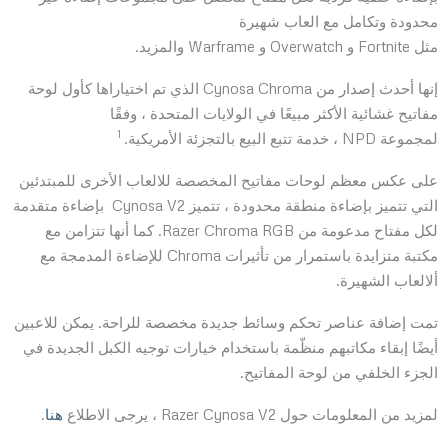
محدودة وتكامل مع العاب شهيرة
مثل Fortnite و Overwatch و Warframe والمزيد.
إنها أحدث إصدار من Cynosa Chroma الذي تم اختياراها كأول لوحة
مفاتيح غشائية الأكثر مبيعًا في الولايات المتحدة ، وفقًا
1
لمجموعة NPD ، خدمة تتبع البيع بالتجزئة الأمريكية.
على عكس معظم لوحات مفاتيح المخصصة للالعاب الأخرى للمبتدئين
التي تتميز بإضاءة منطقة محدودة ، تتميز Cynosa V2 بإضاءة متقدمة
لكل مفتاح مدعومة من Razer Chroma RGB. كما أنها تتزامن مع
مكتبة متزايدة باستمرار من تأثيرات Chroma للإضاءة المدمجة مع
ألالعاب الشهيرة.
تمت إضافة عناصر تحكم وسائط جديدة مخصصة للراحة. يمكن للاعبين
أيضًا إبقاء مكاتبهم منظّمة باستخدام خيارات توجيه الكبل الجديدة في
الجزء الخلفي من لوحة المفاتيح.
لمزيد من المعلومات حول Razer Cynosa V2 ، يرجى الاطلاع
هنا
.