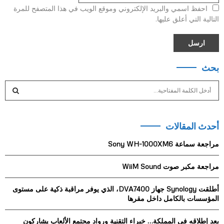
احفظ اسمي والبريد الإلكتروني وموقع الويب في هذا المتصفح للمرة
التالية التي أعلق عليها.
بحث
S
e
a
S
r
أحدث المقالات
c
E
h
مراجعة سماعة Sony WH-1000XM6
f
A
o
مراجعة مكبر صوت WiiM Sound
r
R
:
أطلقت Synology جهاز DVA7400، الذي يوفر مراقبة ذكية على مستوى
C
المؤسسات بالكامل داخل مقرها
H
بعد إطلاقه في المملكة… خبراء التقنية ورواد مجتمع الألعاب يشاركون