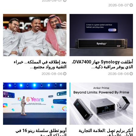
2026-08-07
2026-08-07
أطلقت Synology جهاز DVA7400،
بعد إطلاقه في المملكة… خبراء
الذي يوفر مراقبة ذكية...
التقنية ورواد مجتمع...
2026-08-06
2026-08-06
أنكر برايم تصل :العلامة التجارية
أوبو تطلق سلسلة رينو 16 في
الأولى عالمياً في...
المملكة العربية...