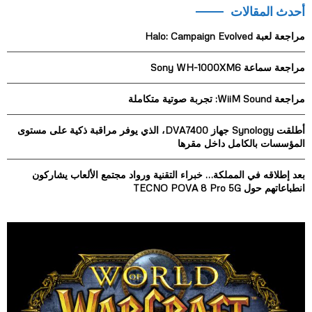
أحدث المقالات
c
E
h
مراجعة لعبة Halo: Campaign Evolved
f
A
o
مراجعة سماعة Sony WH-1000XM6
r
R
:
مراجعة WiiM Sound: تجربة صوتية متكاملة
C
H
أطلقت Synology جهاز DVA7400، الذي يوفر مراقبة ذكية على مستوى
المؤسسات بالكامل داخل مقرها
بعد إطلاقه في المملكة… خبراء التقنية ورواد مجتمع الألعاب يشاركون
انطباعاتهم حول TECNO POVA 8 Pro 5G