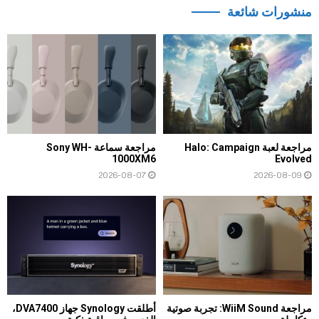
منشورات شائعة
مراجعة لعبة Halo: Campaign
مراجعة سماعة Sony WH-
1000XM6
Evolved
2026-08-07
2026-08-09
مراجعة WiiM Sound: تجربة صوتية
أطلقت Synology جهاز DVA7400،