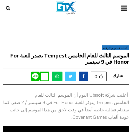
PRIMARY
MENU
ألعاب فيديو والترفيه
الموسم الثالث للعام الخامس Tempest يصدر للعبة For
Honor في 9 سبتمبر
شارك
0
أعلنت شركة Ubisoft اليوم أن الموسم الثالث للعام
الخامس Tempest يتوفر للعبة For Honor في 9 سبتمبر / 2 صفر. كما
ستقام فعالية خاصة أيضاً في وقت لاحق من هذا الموسم إلى جانب
عودة ألعاب Covenant Games.