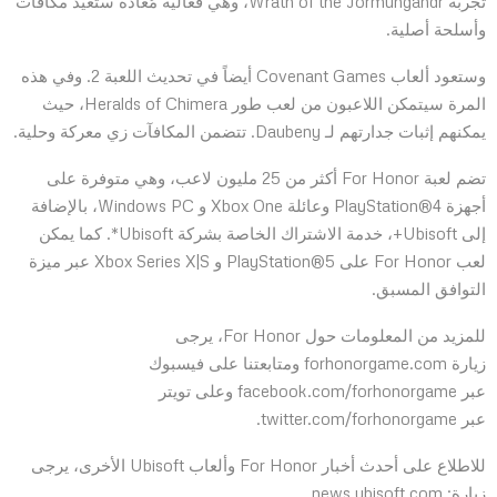
تجربة Wrath of the Jormungandr، وهي فعالية مُعادة ستعيد مكافآت
وأسلحة أصلية.
وستعود ألعاب Covenant Games أيضاً في تحديث اللعبة 2. وفي هذه
المرة سيتمكن اللاعبون من لعب طور Heralds of Chimera، حيث
يمكنهم إثبات جدارتهم لـ Daubeny. تتضمن المكافآت زي معركة وحلية.
تضم لعبة For Honor أكثر من 25 مليون لاعب، وهي متوفرة على
أجهزة PlayStation®4 وعائلة Xbox One و Windows PC، بالإضافة
إلى Ubisoft+، خدمة الاشتراك الخاصة بشركة Ubisoft*. كما يمكن
لعب For Honor على PlayStation®5 و Xbox Series X|S عبر ميزة
التوافق المسبق.
للمزيد من المعلومات حول For Honor، يرجى
زيارة forhonorgame.com ومتابعتنا على فيسبوك
عبر facebook.com/forhonorgame وعلى تويتر
عبر twitter.com/forhonorgame.
للاطلاع على أحدث أخبار For Honor وألعاب Ubisoft الأخرى، يرجى
زيارة: news.ubisoft.com.