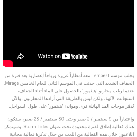
يجلب موسم Tempest معه أمطاراً غزيرة ورياحاً إعصارية بعد فترة من
الجفاف الشديد التي حدثت في الموسم الثاني للعام الخامس Mirage.
عندما رغب محاربو ’هيثمور‘ بالحصول على الماء أثناء الجفاف،
استجابت الآلهة، ولكن ليس بالطريقة التي أرادها المحاربون. والآن
تُدمّر موجات المد الهائلة قرى وموانئ ’هيثمور‘ على طول السواحل.
واعتباراً من 9 سبتمبر / 2 صفر وحتى 30 سبتمبر / 23 صفر، ستكون
هناك فعالية إطلاق لفترة محدودة تحت عنوان Storm Tides. وسيتمكن
اللاعبون خلال هذه الفعالية من اللعب من خلال تذكرة فعالية مجانية