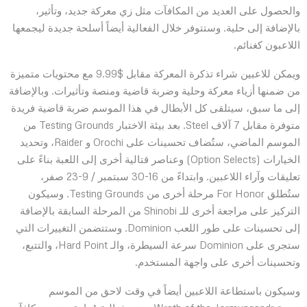
والحصول على العديد من المكافآت مثل زي معركة جديد، وتأثير،
بالإضافة إلى حلية. وستتوفر خلال الفعالية أيضاً أسلحة جديدة ليجمعها
اللاعبون كغنائم.
ويمكن للاعبين شراء تذكرة المعركة مقابل $9.99 مع محتويات متميزة
من ضمنها أزياء معركة وحلية وضربة قاضية ومنصة وتأثيرات. وبالإضافة
إلى ما سبق، سيتلقى كل الأبطال في هذا الموسم ضربة قاضية فريدة
متوفرة مقابل 7 آلاف Steel. بعد بيئة الاختبار Testing Grounds من
الموسم الماضي، ستُضاف تحسينات على Orochi و Raider، وتحديد
الخيارات (Option Selects) وعناصر قتالية أخرى إلى اللعبة بناءً على
تعليقات وآراء اللاعبين. وابتداءً من 16-30 سبتمبر / 9-23 صفر،
ستُطلق For Honor مرحلة أخرى من Testing Grounds. وسيكون
التركيز على مراجعة أخرى للـ Shinobi من المرحلة السابقة بالإضافة
إلى تحسينات على طور اللعب Dominion. وستتضمن التغييرات التي
ستجرى على Dominion سرعة السيطرة، والـ Hard Point، والتتبع،
وتحسينات أخرى على واجهة المستخدم.
وسيكون باستطاعة اللاعبين أيضاً في وقت لاحق من الموسم