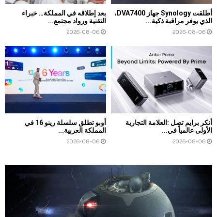
أطلقت Synology جهاز DVA7400،
بعد إطلاقه في المملكة… خبراء
الذي يوفر مراقبة ذكية...
التقنية ورواد مجتمع...
2026-08-06
2026-08-06
أنكر برايم تصل :العلامة التجارية
أوبو تطلق سلسلة رينو 16 في
الأولى عالمياً في...
المملكة العربية...
2026-08-06
2026-08-06