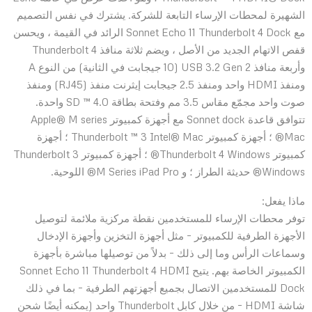
الشهيرة لمحطات الإرساء التابعة للشركة. يشترك في نفس التصميم
مع Sonnet Echo 11 Thunderbolt 4 Dock الرائد في القيمة ، ويحسن
قفص الاتهام الجديد من الأصل ، ويضم ثلاثة منافذ Thunderbolt 4
وأربعة منافذ USB 3.2 Gen 2 (10 جيجابت في الثانية) من النوع A
ومنفذ HDMI واحد ومنفذ 2.5 جيجابت إيثرنت منفذ (RJ45) ومنفذ
صوت واحد مجمّع مقاس 3.5 مم وفتحة بطاقة SD ™ 4.0 واحدة.
تتوافق قاعدة Sonnet dock مع أجهزة كمبيوتر Apple® M series
Mac® ؛ أجهزة كمبيوتر Thunderbolt ™ 3 Intel® Mac ؛ أجهزة
كمبيوتر Thunderbolt 4 Windows® ؛ أجهزة كمبيوتر Thunderbolt 3
Windows® حديثة الطراز ؛ و M Series iPad Pro® اللوحية.
ماذا يفعل:
توفر محطات الإرساء للمستخدمين نقطة مركزية ملائمة لتوصيل
الأجهزة الطرفية للكمبيوتر – مثل أجهزة التخزين وأجهزة الإدخال
وسماعات الرأس وما إلى ذلك – بدلاً من توصيلها مباشرة بأجهزة
الكمبيوتر الخاصة بهم. يتيح Sonnet Echo 11 Thunderbolt 4 HDMI
Dock للمستخدمين الاتصال بجميع أجهزتهم الطرفية – بما في ذلك
شاشة HDMI – من خلال كابل Thunderbolt واحد (يمكنه أيضًا شحن