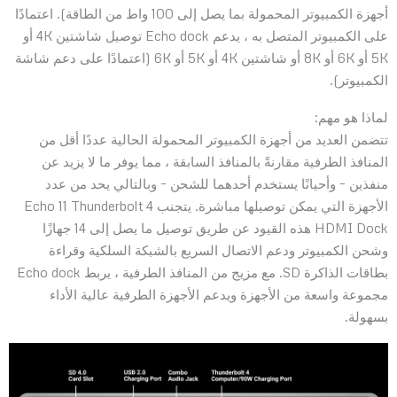
أجهزة الكمبيوتر المحمولة بما يصل إلى 100 واط من الطاقة). اعتمادًا
على الكمبيوتر المتصل به ، يدعم Echo dock توصيل شاشتين 4K أو
5K أو 6K أو 8K أو شاشتين 4K أو 5K أو 6K (اعتمادًا على دعم شاشة
الكمبيوتر).
لماذا هو مهم:
تتضمن العديد من أجهزة الكمبيوتر المحمولة الحالية عددًا أقل من
المنافذ الطرفية مقارنةً بالمنافذ السابقة ، مما يوفر ما لا يزيد عن
منفذين – وأحيانًا يستخدم أحدهما للشحن – وبالتالي يحد من عدد
الأجهزة التي يمكن توصيلها مباشرة. يتجنب Echo 11 Thunderbolt 4
HDMI Dock هذه القيود عن طريق توصيل ما يصل إلى 14 جهازًا
وشحن الكمبيوتر ودعم الاتصال السريع بالشبكة السلكية وقراءة
بطاقات الذاكرة SD. مع مزيج من المنافذ الطرفية ، يربط Echo dock
مجموعة واسعة من الأجهزة ويدعم الأجهزة الطرفية عالية الأداء
بسهولة.