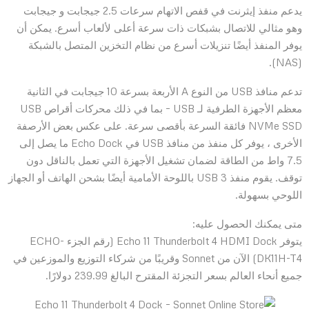
يدعم منفذ إيثرنت في قفص الاتهام سرعات 2.5 جيجابت و جيجابت
وهو مثالي للاتصال بشبكات ذات سرعة أعلى لألعاب أسرع. يمكن أن
يوفر المنفذ أيضًا تنزيلات أسرع من نظام التخزين المتصل بالشبكة
(NAS).
تدعم منافذ USB من النوع A الأربعة بسرعة 10 جيجابت في الثانية
معظم الأجهزة الطرفية لـ USB – بما في ذلك محركات أقراص USB
NVMe SSD فائقة السرعة بأقصى سرعة. على عكس بعض الأرصفة
الأخرى ، يوفر كل منفذ من منافذ USB في Echo Dock ما يصل إلى
7.5 واط من الطاقة لضمان تشغيل الأجهزة التي تعمل بالناقل دون
توقف. يقوم منفذ USB 3 باللوحة الأمامية أيضًا بشحن الهاتف أو الجهاز
اللوحي بسهولة.
متى يمكنك الحصول عليه:
يتوفر Echo 11 Thunderbolt 4 HDMI Dock (رقم الجزء ECHO-
DK11H-T4) الآن من Sonnet وقريبًا من شركاء التوزيع والموزعين في
جميع أنحاء العالم بسعر التجزئة المقترح البالغ 239.99 دولارًا.