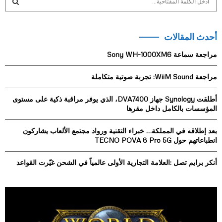
e
a
S
r
أحدث المقالات
c
E
h
مراجعة سماعة Sony WH-1000XM6
f
A
o
مراجعة WiiM Sound: تجربة صوتية متكاملة
r
R
:
أطلقت Synology جهاز DVA7400، الذي يوفر مراقبة ذكية على مستوى
C
المؤسسات بالكامل داخل مقرها
H
بعد إطلاقه في المملكة… خبراء التقنية ورواد مجتمع الألعاب يشاركون
انطباعاتهم حول TECNO POVA 8 Pro 5G
أنكر برايم تصل :العلامة التجارية الأولى عالمياً في الشحن غيّرت القواعد