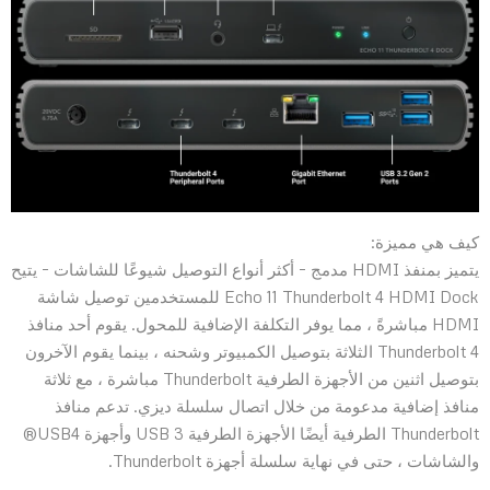
كيف هي مميزة:
يتميز بمنفذ HDMI مدمج – أكثر أنواع التوصيل شيوعًا للشاشات – يتيح
Echo 11 Thunderbolt 4 HDMI Dock للمستخدمين توصيل شاشة
HDMI مباشرةً ، مما يوفر التكلفة الإضافية للمحول. يقوم أحد منافذ
Thunderbolt 4 الثلاثة بتوصيل الكمبيوتر وشحنه ، بينما يقوم الآخرون
بتوصيل اثنين من الأجهزة الطرفية Thunderbolt مباشرة ، مع ثلاثة
منافذ إضافية مدعومة من خلال اتصال سلسلة ديزي. تدعم منافذ
Thunderbolt الطرفية أيضًا الأجهزة الطرفية USB 3 وأجهزة USB4®
والشاشات ، حتى في نهاية سلسلة أجهزة Thunderbolt.