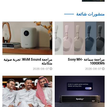
منشورات شائعة
مراجعة سماعة Sony WH-
مراجعة WiiM Sound: تجربة صوتية
1000XM6
متكاملة
2026-08-07
2026-08-07