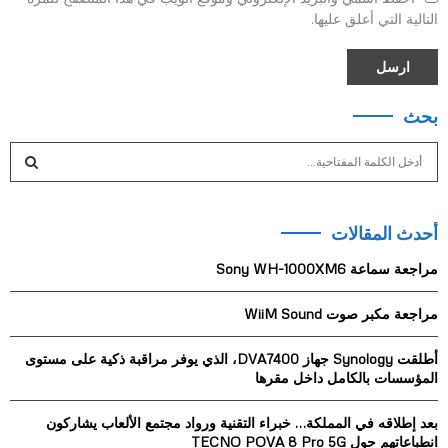
التالية التي أعلق عليها.
بحث
S
e
a
S
r
أحدث المقالات
c
E
h
مراجعة سماعة Sony WH-1000XM6
f
A
o
مراجعة مكبر صوت WiiM Sound
r
R
:
أطلقت Synology جهاز DVA7400، الذي يوفر مراقبة ذكية على مستوى
C
المؤسسات بالكامل داخل مقرها
H
بعد إطلاقه في المملكة… خبراء التقنية ورواد مجتمع الألعاب يشاركون
انطباعاتهم حول TECNO POVA 8 Pro 5G