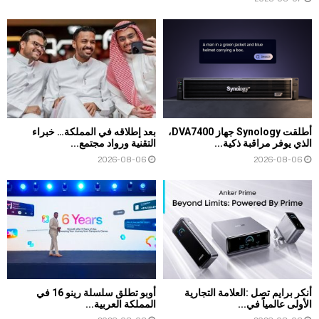
أطلقت Synology جهاز DVA7400،
بعد إطلاقه في المملكة… خبراء
الذي يوفر مراقبة ذكية...
التقنية ورواد مجتمع...
2026-08-06
2026-08-06
أنكر برايم تصل :العلامة التجارية
أوبو تطلق سلسلة رينو 16 في
الأولى عالمياً في...
المملكة العربية...