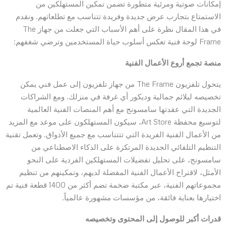
إمكانات صوتية ومرئية متطورة تضمن تمكين المستهلكين من
الاستمتاع بتجارب عرض جديدة وفريدة تتناسب مع تطلعاتهم. ونقدم
في هذا المقال نظرة على أهم الأسباب التي جعلت من جهاز The
Frame لوحة فنية تعكس أسلوب حياة المستخدمين وترضي شغفهم:
منصة تجمع أروع الأعمال الفنية
يتحول تلفزيون The Frame من جهاز تلفزيون إلى عمل فني يمكن
تخصيصه ليلائم جمالية وديكور أي غرفة في منزلك. ومع الشراكات
الجديدة التي عقدتها سامسونج مع أهم المنصات الفنية العالمية
لتوسيع محفظة Art Store، سيكون المستهلكون على موعد مع المزيد
من الأعمال الفنية الفريدة التي تتتناسب مع جميع الأذواق. وتعمل تقنية
التنظيم التلقائي الجديدة المرتكزة على الذكاء الاصطناعي من
سامسونج، على تحليل تفضيلات المستهلكين الفردية على النحو
الأمثل، لاقتراح الأعمال الفنية المفضلة لديهم، وتمكينهم من تنظيم
مجموعاتهم الفنية، عبر مكتبة ضخمة تضم أكثر من 1400 قطعة فنية تم
اختيارها بعناية فائقة، من مؤسسات مشهورة عالمياً.
قدرات أكبر للوصول إلى المحتوى وتخصيصه