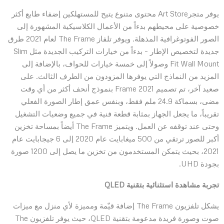
يوفر متجرArt Store محتوى متنوع يتيح للمستهلكين إضفاء طابع أكثر
خصوصية على محيطهم بدءاً من الأعمال الكلاسيكية المشهورة إلى
الصور الفوتوغرافية المذهلة. ويوفر تلفاز The Frame لعام 2021 طرق
جديدة لتخصيص الإطار – بدءاً من خيارات التركيب الجديدة مثل Slim
Fit Wall Mount وصولاً إلى خمسة خيارات للحواف، بالإضافة إلى
المزيد من النماذج التي يوفرها المزودون من الطرف الثالث. على
صعيد آخر، تم تصميم 2021 Frame بنموذج أنحف أكثر من أي وقت
مضى، بسماكة 24.9 ملم فقط، وبنفس عمق إطار الصورة الفعلي
تقريباً، ما يجعل الجهاز بمثابة قطعة فنية في جميع وضعيات التشغيل
وحتى عند توقفه عن العمل. ويتميز The Frame أيضاً بمساحة تخزين
أكبر للصور ترتقي من 500 ميغابايت عام 2020 إلى 6 جيجابايت عام
2021، بحيث يتمكن المستخدمون من تخزين ما يصل إلى 1200 صورة
بجودة UHD.
تجربة مشاهدة استثنائية بتقنية
QLED
يشكل تلفزيون The Frame إضافة قيّمة ومميزة لأي منزل مع ميزات
صوت وصورة فريدة مدعومة بتقنية QLED، حيث يوفر تلفزيون The