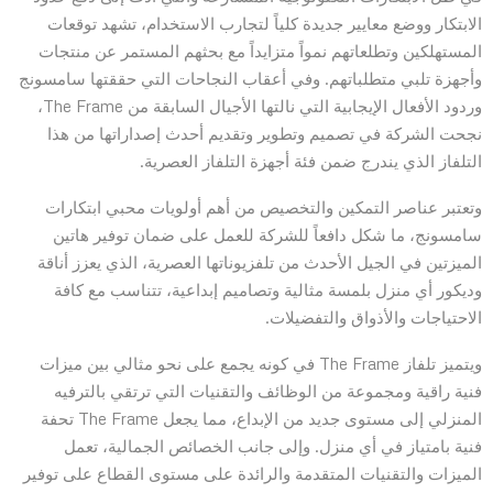
الابتكار ووضع معايير جديدة كلياً لتجارب الاستخدام، تشهد توقعات
المستهلكين وتطلعاتهم نمواً متزايداً مع بحثهم المستمر عن منتجات
وأجهزة تلبي متطلباتهم. وفي أعقاب النجاحات التي حققتها سامسونج
وردود الأفعال الإيجابية التي نالتها الأجيال السابقة من The Frame،
نجحت الشركة في تصميم وتطوير وتقديم أحدث إصداراتها من هذا
التلفاز الذي يندرج ضمن فئة أجهزة التلفاز العصرية.
وتعتبر عناصر التمكين والتخصيص من أهم أولويات محبي ابتكارات
سامسونج، ما شكل دافعاً للشركة للعمل على ضمان توفير هاتين
الميزتين في الجيل الأحدث من تلفزيوناتها العصرية، الذي يعزز أناقة
وديكور أي منزل بلمسة مثالية وتصاميم إبداعية، تتناسب مع كافة
الاحتياجات والأذواق والتفضيلات.
ويتميز تلفاز The Frame في كونه يجمع على نحو مثالي بين ميزات
فنية راقية ومجموعة من الوظائف والتقنيات التي ترتقي بالترفيه
المنزلي إلى مستوى جديد من الإبداع، مما يجعل The Frame تحفة
فنية بامتياز في أي منزل. وإلى جانب الخصائص الجمالية، تعمل
الميزات والتقنيات المتقدمة والرائدة على مستوى القطاع على توفير