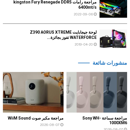
مراجعة رامات kingston Fury Renegade DDR5
6400mt/s
2022-09-06
لوحة جيجابايت Z390 AORUS XTREME
WATERFORCE تفوز بجائزة...
2019-04-20
منشورات شائعة
مراجعة سماعة Sony WH-
مراجعة مكبر صوت WiiM Sound
1000XM6
2026-08-07
2026-08-07