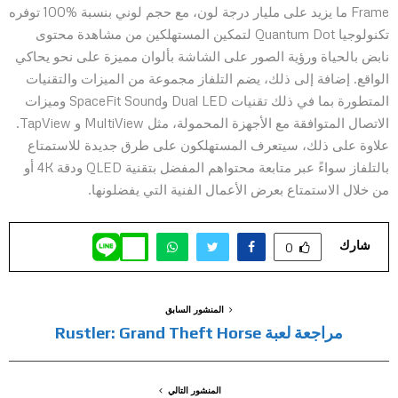
Frame ما يزيد على مليار درجة لون، مع حجم لوني بنسبة %100 توفره
تكنولوجيا Quantum Dot
لتمكين المستهلكين من مشاهدة محتوى
نابض بالحياة ورؤية الصور على الشاشة بألوان مميزة على نحو يحاكي
الواقع. إضافة إلى ذلك، يضم التلفاز مجموعة من الميزات والتقنيات
المتطورة بما في ذلك تقنيات Dual LED وSpaceFit Sound وميزات
الاتصال المتوافقة مع الأجهزة المحمولة، مثل MultiView و TapView.
علاوة على ذلك، سيتعرف المستهلكون على طرق جديدة للاستمتاع
بالتلفاز سواءً عبر متابعة محتواهم المفضل بتقنية QLED ودقة 4K أو
من خلال الاستمتاع بعرض الأعمال الفنية التي يفضلونها.
شارك
0
المنشور السابق
مراجعة لعبة Rustler: Grand Theft Horse
المنشور التالي