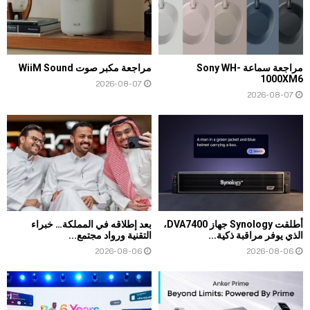
مراجعة سماعة Sony WH-
مراجعة مكبر صوت WiiM Sound
1000XM6
2026-08-07
2026-08-07
أطلقت Synology جهاز DVA7400،
بعد إطلاقه في المملكة… خبراء
الذي يوفر مراقبة ذكية...
التقنية ورواد مجتمع...
2026-08-06
2026-08-06