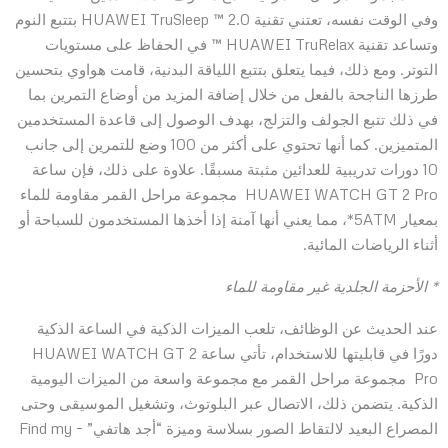
وفي الوقت نفسه، تعتني تقنية HUAWEI TruSleep ™ 2.0 بتتبع النوم
وتساعد تقنية HUAWEI TruRelax ™ في الحفاظ على مستويات
التوتر. ومع ذلك، فيما يتعلق بتتبع اللياقة البدنية، قامت هواوي بتحسين
طرزها الناجحة بالفعل من خلال إضافة المزيد من أوضاع التمرين بما
في ذلك تتبع الجولف والتزلج، بهدف الوصول إلى قاعدة المستخدمين
المتميزين. كما أنها تحتوي على أكثر من 100 وضع للتمرين إلى جانب
10 دورات تدريبية للعدائين مثبتة مسبقًا. علاوة على ذلك، فإن ساعة
HUAWEI WATCH GT 2 Pro مجموعة مراحل القمر مقاومة للماء
بمعيار 5ATM*، مما يعني أنها آمنة إذا أخذها المستخدمون للسباحة أو
أثناء الرياضات المائية.
* الأحزمة الجلدية غير مقاومة للماء
عند الحديث عن الوظائف، تلعب الميزات الذكية في الساعة الذكية
دورًا في قابليتها للاستخدام، تأتي ساعة HUAWEI WATCH GT 2
Pro مجموعة مراحل القمر مع مجموعة واسعة من الميزات اليومية
الذكية. يتضمن ذلك، الاتصال عبر البلوتوث، وتشغيل الموسيقى وحتى
المصراع البعيد لالتقاط الصور بسلاسة وميزة “أجد هاتفي” – Find my