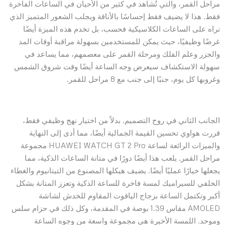
مراحل القمر، والتي تُشاهد في كثير من الأحيان في الساعات الفاخرة
فقط. هذا لا يضيف فقط إحساسًا بالأناقة ويجلب الشعور المتميز الذي
نراه على الساعات الكلاسيكية فحسب، بل تخدم هذه الميزة أيضًا
غرضًا وظيفيًا، حيث يمكن للمستخدمين بسهولة مراقبة أوقات المد
والجزر وعلم الفلك ومرحلة القمر على معصمهم، مما يساعد في
سهولة الاستكشاف سيعرض وجه الساعة أيضًا وقت شروق الشمس
وغروبها كل يوم، جنبًا إلى جنب مع 8 مراحل للقمر.
الجانب الثاني في روح التصميم. بدلاً من اختيار نهج وظيفي فقط،
قررت هواوي تحسين القيمة الجمالية أيضًا، مما أدى إلى النهاية
والميزات الرائعة لساعة HUAWEI WATCH GT 2 Pro مجموعة
مراحل القمر. يلعب هذا أيضًا دورًا في متانة الساعات الذكية، مما
يجعلها خيارًا عمليًا أيضًا. يضيف هيكلها المصنوع من التيتانيوم والغطاء
الخلفي للسيراميك لمسة فاخرة للساعة الذكية وتعزز المتانة بشكل
أكبر وتكتمل الساعة بزجاج الياقوت المقاوم للخدش لشاشة
AMOLED مقاس 1.39 بوصة في المقدمة، وكل ذلك في حزام سلس
وموحد. اللمسة الأخيرة هي مجموعة واسعة من وجوه الساعة