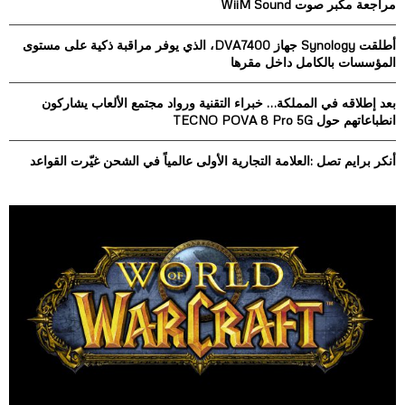
مراجعة مكبر صوت WiiM Sound
r
R
:
أطلقت Synology جهاز DVA7400، الذي يوفر مراقبة ذكية على مستوى
C
المؤسسات بالكامل داخل مقرها
H
بعد إطلاقه في المملكة… خبراء التقنية ورواد مجتمع الألعاب يشاركون
انطباعاتهم حول TECNO POVA 8 Pro 5G
أنكر برايم تصل :العلامة التجارية الأولى عالمياً في الشحن غيّرت القواعد