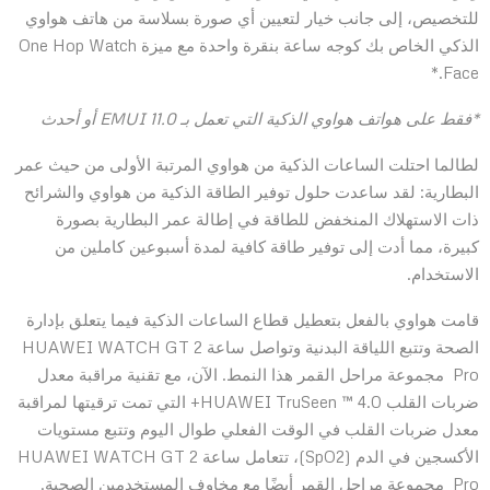
للتخصيص، إلى جانب خيار لتعيين أي صورة بسلاسة من هاتف هواوي
الذكي الخاص بك كوجه ساعة بنقرة واحدة مع ميزة One Hop Watch
Face.*
*فقط على هواتف هواوي الذكية التي تعمل بـ
EMUI 11.0
أو أحدث
لطالما احتلت الساعات الذكية من هواوي المرتبة الأولى من حيث عمر
البطارية: لقد ساعدت حلول توفير الطاقة الذكية من هواوي والشرائح
ذات الاستهلاك المنخفض للطاقة في إطالة عمر البطارية بصورة
كبيرة، مما أدت إلى توفير طاقة كافية لمدة أسبوعين كاملين من
الاستخدام.
قامت هواوي بالفعل بتعطيل قطاع الساعات الذكية فيما يتعلق بإدارة
الصحة وتتبع اللياقة البدنية وتواصل ساعة HUAWEI WATCH GT 2
Pro مجموعة مراحل القمر هذا النمط. الآن، مع تقنية مراقبة معدل
ضربات القلب HUAWEI TruSeen ™ 4.0+ التي تمت ترقيتها لمراقبة
معدل ضربات القلب في الوقت الفعلي طوال اليوم وتتبع مستويات
الأكسجين في الدم (SpO2)، تتعامل ساعة HUAWEI WATCH GT 2
Pro مجموعة مراحل القمر أيضًا مع مخاوف المستخدمين الصحية.