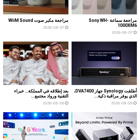
مراجعة سماعة Sony WH-
مراجعة مكبر صوت WiiM Sound
1000XM6
2026-08-07
2026-08-07
أطلقت Synology جهاز DVA7400،
بعد إطلاقه في المملكة… خبراء
الذي يوفر مراقبة ذكية...
التقنية ورواد مجتمع...
2026-08-06
2026-08-06