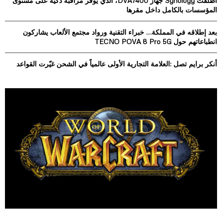
أطلقت Synology جهاز DVA7400، الذي يوفر مراقبة ذكية على مستوى
C
المؤسسات بالكامل داخل مقرها
H
بعد إطلاقه في المملكة… خبراء التقنية ورواد مجتمع الألعاب يشاركون
انطباعاتهم حول TECNO POVA 8 Pro 5G
أنكر برايم تصل :العلامة التجارية الأولى عالمياً في الشحن غيّرت القواعد