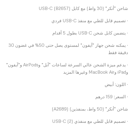
شاحن “أنكر” (30 واط) مع كابل USB-C (B2657)
· تصميم قابل للطي مع منفذ USB-C فردي
· يتضمن كابل شحن USB-C بطول 5 أقدام
· يمكنه شحن جهاز “آيفون” لمستوى يصل حتى 50% في غضون 30
دقيقة فقط
· يدعم ميزة الشحن عالي السرعة لساعات “آبل” وAirPods و”آيفون”
وiPad وMacBook Air وغيرها المزيد
· اللون: أبيض
· السعر: 159 درهم
شاحن “أنكر” (50 واط، بمنفذين) (A2689)
· تصميم قابل للطي مع منفذي (2) USB-C