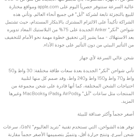
عالية السرعة ستتوفر حصرياً اليوم على apple.com ومواقع مختارة
للبيع بالتجزئة تابعة لشركة “آبل” في جميع أنحاء العالم. وتأتي هذه
الشراكة تأكيداً على الالتزام المشترك بالابتكار المستدام، حيث تشتمل
شواحن “آنكر” Anker الجديدة على 75% من البلاستيك المعاد تدويره
بعد الاستهلاك – مما يشير إلى تحقيق خطوة مهمة نحو الأمام للتخفيف
من التأثير البيئي من دون التأثير على جودة الأداء.
شحن عالي السرعة لأي جهاز
تأتي شواحن “آنكر” الجديدة بعدة سعات طاقة مختلفة: 30 واط و50
واط و70 واط و150 واط و240 واط، وقد صمم كل منها لتلبية
احتياجات الشحن المختلفة، كما أنها قادرة على شحن مجموعة من
المنتجات مثل ساعات “آبل” وAirPods وiPads وMacBooks وغيرها
المزيد.
أصغر حجماً وأكثر صداقة للبيئة
توفر هذه الشواحن، التي تستخدم تقنية “نتريد الغاليوم” GaN، سرعات
شحن أسرع، وتنتج حرارة أقل، وتتميّز بتصميمها الأصغر حجماً مقارنة