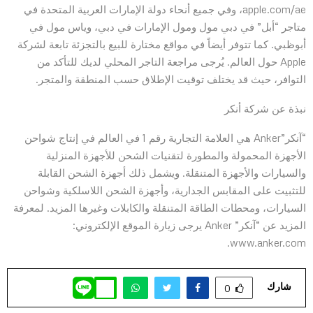
apple.com/ae، وفي جميع أنحاء دولة الإمارات العربية المتحدة في
متاجر “أبل” في دبي مول ومول الإمارات في دبي، وياس مول في
أبوظبي. كما تتوفر أيضاً في مواقع مختارة للبيع بالتجزئة تابعة لشركة
Apple حول العالم. يُرجى مراجعة التاجر المحلي لديك للتأكد من
التوافر، حيث قد يختلف توقيت الإطلاق حسب المنطقة والمتجر.
نبذة عن شركة أنكر
“آنكر”Anker هي العلامة التجارية رقم 1 في العالم في إنتاج شواحن
الأجهزة المحمولة والمطورة لتقنيات الشحن للأجهزة المنزلية
والسيارات والأجهزة المتنقلة. ويشمل ذلك أجهزة الشحن القابلة
للتثبيت على المقابس الجدارية، وأجهزة الشحن اللاسلكية وشواحن
السيارات، ومحطات الطاقة المتنقلة والكابلات وغيرها المزيد. لمعرفة
المزيد عن “آنكر” Anker يرجى زيارة الموقع الإلكتروني:
www.anker.com.
شارك
0