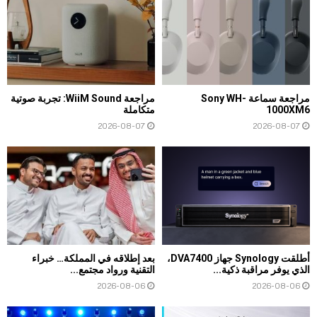
مراجعة سماعة Sony WH-
مراجعة WiiM Sound: تجربة صوتية
1000XM6
متكاملة
2026-08-07
2026-08-07
أطلقت Synology جهاز DVA7400،
بعد إطلاقه في المملكة… خبراء
الذي يوفر مراقبة ذكية...
التقنية ورواد مجتمع...
2026-08-06
2026-08-06