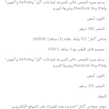
· يدعم ميزة الشحن عالي السرعة لساعات “آبل” وAirPods و”آيفون”
وiPad وMacBook Air وغيرها المزيد
· اللون: أبيض
· السعر: 199 درهم
شاحن “أنكر” (70 واط، بثلاثة (3) منافذ) (A2604)
· تصميم قابل للطي مع 3 منافذ USB-C
· يدعم ميزة الشحن عالي السرعة لساعات “آبل” وAirPods و”آيفون”
وiPad وMacBook Air وغيرها المزيد
· اللون: أبيض
· السعر: 319 درهم
التوفر
تتوفر شواحن “آنكر” الجديدة هذه للشراء على الموقع الإلكتروني: