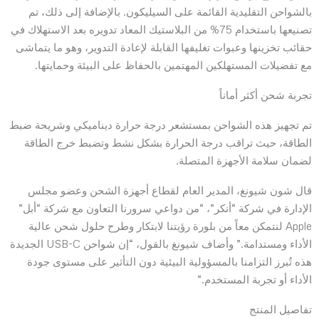
بالشواحن التقليدية القائمة على السيليكون. بالإضافة إلى ذلك، تم
تصنيعها باستخدام 75% من البلاستيك المعاد تدويره بعد الاستهلاك في
حقائب تخزينها وعبوات تغليفها القابلة لإعادة التدوير، وهو ما يتماشى
مع تفضيلات المستهلكين المهتمين بالحفاظ على البيئة وحمايتها.
تجربة شحن أكثر أماناً
تم تجهيز هذه الشواحن بمستشعر درجة حرارة ديناميكي وشريحة ضبط
الطاقة، حيث تراقب درجة الحرارة بشكل نشط وتضبط خرج الطاقة
لضمان سلامة الأجهزة المتصلة.
قال شون شيونغ، المدير العام لقطاع أجهزة الشحن وعضو مجلس
الإدارة في شركة “أنكر”، “من دواعي سرورنا التعاون مع شركة “أبل”
Apple لنتمكن معاً من بلورة رؤيتنا لابتكار وطرح حلول شحن عالية
الأداء ومستدامة.” وأضاف شيونغ بالقول، “إن شواحن USB-C الجديدة
هذه تُبرز التزامنا بالمسؤولية البيئية دون التأثير على مستوى جودة
الأداء أو تجربة المستخدم.”
تفاصيل المنتج