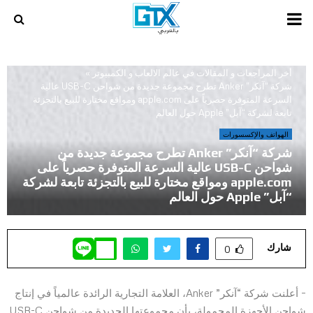
PRIMARY
MENU
أخر المراجعات و المقالات في عالم الالعاب و الكمبيوتر
»
شركة “آنكر” Anker تطرح مجموعة جديدة من شواحن USB-C عالية
السرعة المتوفرة حصرياً على apple.com ومواقع مختارة للبيع بالتجزئة
تابعة لشركة “آبل” Apple حول العالم
الهواتف والإكسسورات
شركة “آنكر” Anker تطرح مجموعة جديدة من
شواحن USB-C عالية السرعة المتوفرة حصرياً على
apple.com ومواقع مختارة للبيع بالتجزئة تابعة لشركة
“آبل” Apple حول العالم
شارك
0
– أعلنت شركة “آنكر” Anker، العلامة التجارية الرائدة عالمياً في إنتاج
شواحن الأجهزة المحمولة، بأن مجموعتها الجديدة من شواحن USB-C