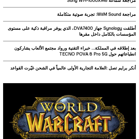
مراجعة سماعة Sony WH-1000XM6
f
A
o
مراجعة WiiM Sound: تجربة صوتية متكاملة
r
R
:
أطلقت Synology جهاز DVA7400، الذي يوفر مراقبة ذكية على مستوى
C
المؤسسات بالكامل داخل مقرها
H
بعد إطلاقه في المملكة… خبراء التقنية ورواد مجتمع الألعاب يشاركون
انطباعاتهم حول TECNO POVA 8 Pro 5G
أنكر برايم تصل :العلامة التجارية الأولى عالمياً في الشحن غيّرت القواعد