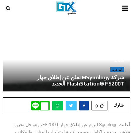
PRIMARY
MENU
أخر المراجعات و المقالات في عالم الالعاب و الكمبيوتر
»
شركة Synology® تعلن عن إطلاق جهاز FlashStation® FS200T
الجديد
الهاردوير
شركة Synology® تعلن عن إطلاق جهاز
FlashStation® FS200T الجديد
شارك
0
أعلنت Synology اليوم عن إطلاق جهاز FS200T، وهو حل تخزين
فلاشي مدمج بالكامل، مصمم لتلبية احتياجات المنازل والمكاتب