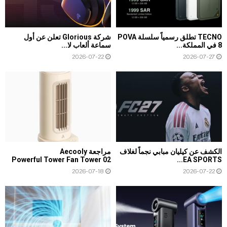
TECNO تطلق رسمياً سلسلة POVA
شركة Glorious تعلن عن أول
8 في المملكة...
سماعة ألعاب لا...
2026-07-22
2026-07-27
الكشف عن كيليان مبابي نجماً لغلاف
مراجعة Aecooly
Powerful Tower Fan Tower 02
EA SPORTS...
2026-07-18
2026-07-22