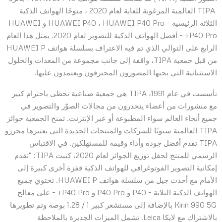
TIPA العالمية المرغوبة للغاية لعام 2020 ، متوجًا الهواتف الذكية
الثلاثة الرئيسية – HUAWEI P40 ، HUAWEI P40 Pro و HUAWEI
P40 Pro+ – أفضل الهواتف الذكية للتصوير لعام 2020. يمثل هذا العام
الرابع على التوالي الذي تم فيه الاعتراف بسلسلة هواتف HUAWEI P
من قبل جمعية TIPA، واقفة إلى جانب مجموعة من المعدات والحلول
الاستثنائية التي يحبها المصورون المحترفون ويعتمدون عليها.
تأسست في عام 1991، TIPA هي جمعية صناعية تحظى باحترام كبير
مع منشورات من أعضاء ينحدرون من مجالات الصوّر والتصوير في
جميع أنحاء العالم سواء المطبوعة أو عبر الإنترنت. تمنح الجمعية جوائز
TIPA العالمية سنويًا للشركات والمنتجات الجديدة التي يعتبرها محررو
TIPA تقدم أفضل جودة وأداء وقيمة للمستهلكين. في الاقتباس
الرسمي للمنتج لحفل توزيع الجوائز لعام 2020، كتبت TIPA: “تقدم
إمكانية التصوير الفوتوغرافي للهواتف الذكية قفزة أخرى كبيرة إلى
الأمام مع أحدث جيل من سلسلة هواتف HUAWEI P. تحتوي جميع
الهواتف الذكية الثلاثة – P40 و P40 Pro و P40 Pro+ – على معالج
Kirin 990 5G بالإضافة إلى مستشعر كبير 1 / 1.28 بوصة وتم تطويرها
بالاشتراك مع لايكا Leica. تشمل الميزات الجديرة بالملاحظة