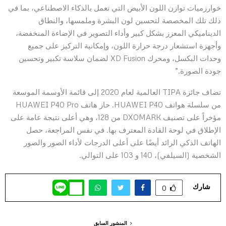
خوارزميات توازن اللون الأبيض التي تعمل بالذكاء الاصطناعي، بما في
ذلك تلك المخصصة لتحسين لون البشرة وملمسها، والنطاق
الديناميكي المعزز بشكل كبير وأداء التصوير في الإضاءة المنخفضة،
وأجهزة استشعار درجة حرارة اللون، وإمكانية التركيز على جميع
وحدات البكسل، ومحرك XD Fusion لضمان سلاسة تكبير وتحسين
جودة الصورة.”
تضاف جائزة TIPA العالمية لعام 2020 إلى قائمة الأوسمة الموسعة
من سلسلة هواتف HUAWEI P40. حاز هاتف HUAWEI P40 Pro
مؤخراً على تصنيف DXOMARK من 128، وهي أعلى نتيجة عامة على
الإطلاق في لوحة القادة المعترف بها. في نفس المراجعة، حصل
الهاتف الذكي الرائد أيضًا على أعلى الدرجات لأداء الصور والصور
الشخصية (السيلفي)، 140 و 103 على التوالي.
شارك
0
المنشور السابق