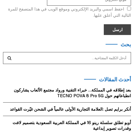
احفظ اسمي والبريد الإلكتروني وموقع الويب في هذا المتصفح للمرة
التالية التي أعلق عليها.
بحث
S
e
a
S
r
أحدث المقالات
c
E
h
بعد إطلاقه في المملكة… خبراء التقنية ورواد مجتمع الألعاب يشاركون
f
A
انطباعاتهم حول TECNO POVA 8 Pro 5G
o
r
R
أنكر برايم تصل :العلامة التجارية الأولى عالمياً في الشحن غيّرت القواعد
:
C
أوبو تطلق سلسلة رينو 16 في المملكة العربية السعودية بتصميم لافت
وقدرات تصوير إبداعية
H