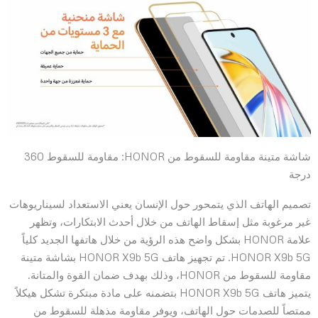
شاشة متينة مقاومة للسقوط من HONOR: مقاومة للسقوط 360
درجة
تصميم الهاتف الذي يتمحور حول الإنسان يعني الاستعداد لسيناريوهات
غير مرغوبة مثل إسقاط الهاتف من خلال أحدث الابتكارات، وتظهر
علامة HONOR بشكل واضح هذه الرؤية من خلال هاتفها الجديد كلياً
HONOR X9b 5G. تم تجهيز هاتف HONOR X9b 5G بشاشة متينة
مقاومة للسقوط من HONOR، وذلك بهدف ضمان القوة والمتانة.
يتميز هاتف HONOR X9b 5G بتضمنه على مادة مبتكرة تشكل هيكلاً
ممتصاً للصدمات حول الهاتف، ويوفر مقاومة مذهلة للسقوط من