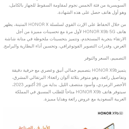
السويسرية من فئة الخمس نجوم لمقاومة السقوط للجهاز بالكامل،
وهو أول هاتف حصل على هذه الشهادة.
من خلال الحفاظ على الإرث القوي لسلسلة HONOR X المتينة، يظهر
هاتف HONOR X9b 5G لأول مرة مع تحسينات مميزة من أجل
الارتقاء بتجربة المستخدم، وتتميز بتحسينات ملحوظة في متانة شاشة
العرض، وقدرات التصوير الفوتوغرافي، وتحسين أداء البطارية والبرامج.
التصميم، السعر والتوفر
يتميزHONOR X9b بتصميم جمالي أنيق وعصري مع حرفية دقيقة
وتفاصيل رائعة، وهو متوفر بثلاثة ألوان رائعة4: البرتقالي المشرق،
الأخضر الزمردي، وأسود منتصف الليل. بداية من 26 أكتوبر 2023،
سيتوفر هاتف HONOR X9b متاحاً للطلب المسبق في المملكة
العربية السعودية مع عروض رائعة وهدايا مميزة.