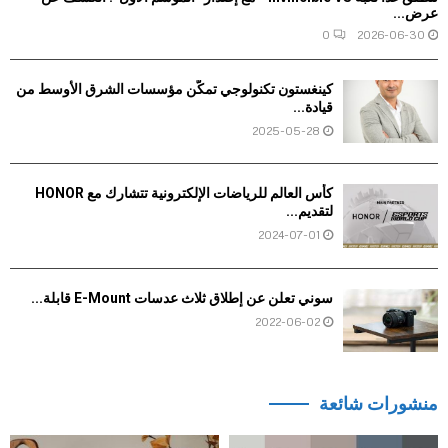
عرض...
0
2026-06-30
كينغستون تكنولوجي تمكّن مؤسسات الشرق الأوسط من
قيادة...
2025-05-28
كأس العالم للرياضات الإلكترونية تتشارك مع HONOR
لتقديم...
2024-07-01
سوني تعلن عن إطلاق ثلاث عدسات E-Mount قابلة...
2022-06-02
منشورات شائعة