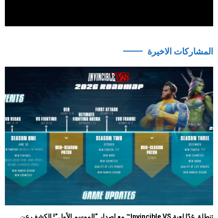
المشاركات الاخيرة
تنطلق غدًا لعبة Invincible VS™ مع إصدار “الموسم الأول”! الكشف عن