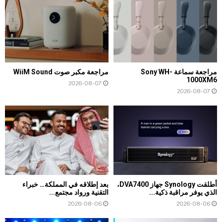
مراجعة سماعة Sony WH-
مراجعة مكبر صوت WiiM Sound
1000XM6
2026-08-07
2026-08-07
أطلقت Synology جهاز DVA7400،
بعد إطلاقه في المملكة… خبراء
الذي يوفر مراقبة ذكية...
التقنية ورواد مجتمع...
2026-08-06
2026-08-06