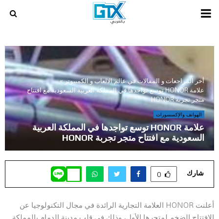
PRIMARY
MENU
أخر المراجعات و المقالات في عالم الالعاب و الكمبيوتر
»
علامة HONOR توسع تواجدها في المملكة العربية السعودية مع افتتاح
متجر تجربة HONOR
الهواتف والإكسسورات
علامة HONOR توسع تواجدها في المملكة العربية
السعودية مع افتتاح متجر تجربة HONOR
شارك
0
أعلنت HONOR العلامة التجارية الرائدة في مجال التكنولوجيا عن
الافتتاح الضخم لمتجرها الأول، وذلك في قلب مدينة الدمام بالمملكة