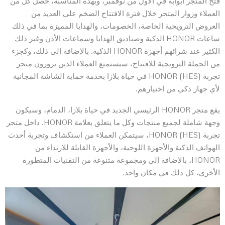
فتح المتجر أبوابه في الأول من نوفمبر، وبهذه المناسبة، حصل كل من
العملاء وزوار المتجر خلال فترة الافتتاح الضخم على العديد من
العروض الترويجية الخاصة، الخصومات، والهدايا المميزة بما في ذلك
ساعات HONOR الذكية وصناديق الهدايا وسماعات الأذن وغير ذلك
الكثير عند شرائهم أجهزة HONOR الذكية. بالإضافة إلى ذلك، وكجزء
من الحملة الترويجية للافتتاح، سيستمتع العملاء الذين يزورون متجر
تجربة HONOR (HES) في حياة بلازا بخدمة حماية الشاشة المجانية
لأي جهاز ذكي من اختيارهم.
يقع متجر HONOR الرئيسي الجديد في حياة بلازا، الدمام، وسيكون
وجهة شاملة لجميع منتجات وكل ما يتعلق بعلامة HONOR. داخل متجر
تجربة HONOR (HES)، سيتمكن العملاء من استكشاف وتجربة أحدث
الهواتف الذكية والأجهزة اللوحية، والأجهزة القابلة للارتداء من
HONOR، بالإضافة إلى ومجموعة متنوعة من التقنيات المتطورة
الأخرى، كل ذلك في مكان واحد.