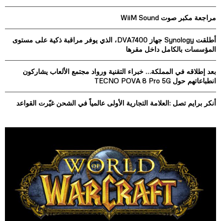
f
A
o
مراجعة مكبر صوت WiiM Sound
r
R
:
أطلقت Synology جهاز DVA7400، الذي يوفر مراقبة ذكية على مستوى
C
المؤسسات بالكامل داخل مقرها
H
بعد إطلاقه في المملكة… خبراء التقنية ورواد مجتمع الألعاب يشاركون
انطباعاتهم حول TECNO POVA 8 Pro 5G
أنكر برايم تصل :العلامة التجارية الأولى عالمياً في الشحن غيّرت القواعد