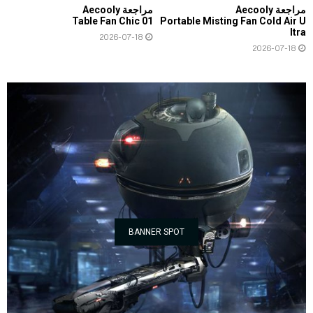
مراجعة Aecooly
مراجعة Aecooly
Table Fan Chic 01
Portable Misting Fan Cold Air U
ltra
2026-07-18
2026-07-18
BANNER SPOT