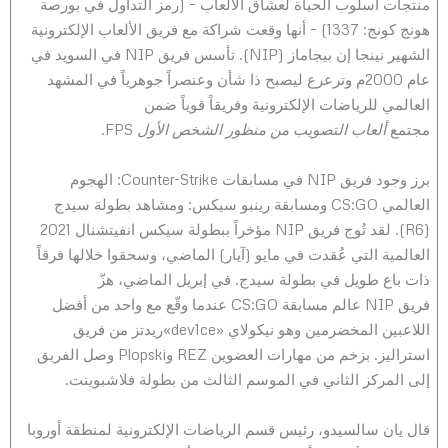
منتجات أسلوب الحياة لعشاق الألعاب – (رمز التداول في بورصة
هونج كونج: 1337) – أنها وقعت شراكة مع فريق الألعاب الإلكترونية
الشهير نينجا إن بيجاماز (NIP). تأسس فريق NIP في السويد في
عام 2000م وترعرع ليصبح ذا شأن وعنصراً جوهرياً في المشهد
العالمي للرياضات الإلكترونية وفريقاً قوياً ضمن
مجتمع
ألعاب
التصويب من منظور الشخص الأول
FPS.
برز وجود فريق NIP في مسابقات Counter-Strike: الهجوم
العالمي CS:GO ومسابقة رينبو سيكس: ومشاهد بطولة سيدج
(R6). لقد تُوج فريق NIP مؤخراً ببطولة سيكس انفيتشنال 2021
العالمية التي عُقدت في مايو (آيار) الماضي، وسحقوا خلالها فرقاً
ذات باع طويل في بطولة سيدج. في إبريل الماضي، هزّ
فريق NIP عالم مسابقة CS:GO عندما وقّع مع واحد من أفضل
اللاعبين المخضرمين وهو نيكولاي «dev1ce»ريدتز من فريق
استراليز. بزخم من مهارات العضوين REZ وPlopski وصل الفريق
إلى المركز الثاني في الموسم الثالث من بطولة فلاشبوينت.
قال يان سالسيدو، رئيس قسم الرياضات الإلكترونية لمنطقة أوروبا