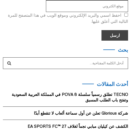
احفظ اسمي والبريد الإلكتروني وموقع الويب في هذا المتصفح للمرة
التالية التي أعلق عليها.
بحث
S
e
a
S
r
أحدث المقالات
c
E
h
TECNO تطلق رسمياً سلسلة POVA 8 في المملكة العربية السعودية
f
A
وتفتح باب الطلب المسبق
o
r
R
شركة Glorious تعلن عن أول سماعة ألعاب لا تنقطع أبدًا
:
C
الكشف عن كيليان مبابي نجماً لغلاف EA SPORTS FC™ 27