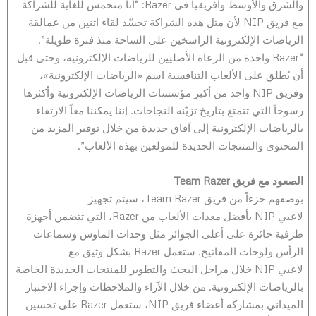
والشرق والأوسط وأفريقيا في Razer: “أنا متحمس للغاية للشراكة
مع فريق NIP لأن مثل هذه الشراكة تجسّد لقاء اثنين من عمالقة
الرياضات الإلكترونية الراسخين على الساحة منذ فترة طويلة”.
“Razer واحدة من الرعاة الأصليين للرياضات الإلكترونية، وحتى قبل
أن يُطلق على الألعاب التنافسية اسم «الرياضات الإلكترونية»،
وفريق NIP واحد من أكبر مؤسسات الرياضات الإلكترونية وأكثرها
رسوخاً التي تتمتع بتاريخ تزيّنه النجاحات. إننا يمكننا معاً الارتقاء
بالرياضات الإلكترونية إلى آفاق جديدة من خلال توفير المزيد من
المحتوى والمنتجات الجديدة للمولعين بهذه الألعاب”.
الصعود مع فريق
Team Razer
بوصفهم جزءاً من فريق Team Razer، سيتم تجهيز
لاعبي NIP بأفضل معدات الألعاب من Razer، التي تتضمن أجهزة
طرفية حائزة على أعلى الجوائز مثل وحدات الماوس وسماعات
الرأس ولوحات المفاتيح. ستعمل Razer بشكل وثيق مع
لاعبي NIP خلال مراحل البحث والتطوير للمنتجات الجديدة الخاصة
بالرياضات الإلكترونية. من خلال الآراء والملاحظات وإجراء الاختبار
الميداني بمشاركة أعضاء فريق NIP، ستعمل Razer على تحسين