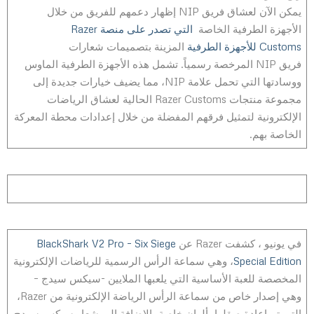
يمكن الآن لعشاق فريق NIP إظهار دعمهم للفريق من خلال
الأجهزة الطرفية الخاصة
التي تصدر على منصة Razer
Customs للأجهزة الطرفية
المزينة بتصميمات شعارات
فريق NIP المرخصة رسمياً. تشمل هذه الأجهزة الطرفية الماوس
ووسادتها التي تحمل علامة NIP، مما يضيف خيارات جديدة إلى
مجموعة منتجات Razer Customs الحالية لعشاق الرياضات
الإلكترونية لتمثيل فرقهم المفضلة من خلال إعدادات محطة المعركة
الخاصة بهم.
في يونيو ، كشفت Razer عن
BlackShark V2 Pro – Six Siege
Special Edition
، وهي سماعة الرأس الرسمية للرياضات الإلكترونية
المخصصة للعبة الأساسية التي يلعبها الملايين -سيكس سيدج –
وهي إصدار خاص من سماعة الرأس الرياضة الإلكترونية من Razer،
التي تم إعادة صقلها بألوان خاصة بالإضافة إلى شعار سيكس سيدج