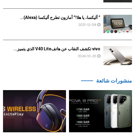
” أليكسا، يا هلا!” أمازون تطرح أليكسا (Alexa)...
2021-12-08
vivo تكشف النقاب عن هاتفV40 Lite الذي يتميز...
2024-10-20
منشورات شائعة