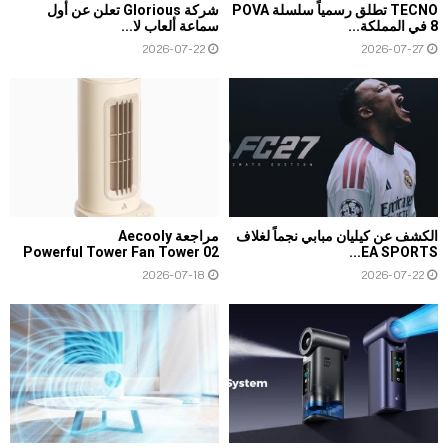
TECNO تطلق رسمياً سلسلة POVA
شركة Glorious تعلن عن أول
8 في المملكة...
سماعة ألعاب لا...
2026-07-22
2026-07-27
الكشف عن كيليان مبابي نجماً لغلاف
مراجعة Aecooly
Powerful Tower Fan Tower 02
EA SPORTS...
2026-07-18
2026-07-22