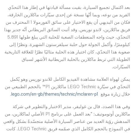
بعد اكتمال تجميع السيارة، بقيت مسألة قيادتها في إطار هذا التحدّي
الفريد من نوعه، وبما أنّها نسخة عن إحدى سيّارات ماكلارين الخارقة،
فكان من البديهي أن يقع الاختيار على سائق الفورمولا 1 المحترف من
فريق ماكلارين، لاندو نوريس. وقد أثبت السائق البريطاني أنّه جدير بهذا
التحدّي، حيث واجه المنعطفات الصعبة للحلبة التي يبلغ طولها 5.891
كيلومترًا، وأكمل الجولة حول حلبة سيلفرستون الشهيرة. ونظرًا إلى
صعوبة هذا التحدّي، كان اختيار هذه الحلبة مثاليًا نظرًا للعلاقة التاريخية
الطويلة التي تربط ماكلارين بالحلبة البريطانية الأشهر لسباق
السيّارات.
يمكن لهواة العلامة مشاهدة الفيديو الكامل للاندو نوريس وهو يُكمل
التحدّي في سيّارة LEGO Technic ماكلارين P1™ بالحجم الطبيعي من
خلال زيارة موقع
lego.com/en-gb/themes/technic/mclaren-p1
.
وفي هذا الصدد، قال بن غوليفر، مدير الاختبار والتطوير في شركة
ماكلارين أوتوموتيف: “بعد العمل على برنامج P1 الأصلي لماكلارين، من
المدهش رؤية العديد من عناصر السيارة الأصلية متجسّدةً بشكل واقعي
في النموذج بالحجم الكامل الذي صمّمه فريق LEGO Technic. كانت