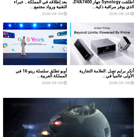
أطلقت Synology جهاز DVA7400،
بعد إطلاقه في المملكة… خبراء
الذي يوفر مراقبة ذكية...
التقنية ورواد مجتمع...
2026-08-06
2026-08-06
أنكر برايم تصل :العلامة التجارية
أوبو تطلق سلسلة رينو 16 في
الأولى عالمياً في...
المملكة العربية...
2026-08-06
2026-08-06