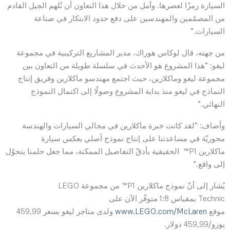
السيارة رمزًا لعصرها. وآمل من خلال هذا التعاون أن نُلهم الجيل القادم
من المصمّمين والمهندسين على دفع حدود الابتكار في صناعة
السيارات.”
من جهته، قال لوكاس هوراك، مدير المشاريع التركيبية في مجموعة
ليغو: “هذا المشروع هو الأحدث في سلسلة طويلة من التعاون بين
مجموعة ليغو وماكلارين، حيث اجتمع مهندسو ماكلارين وفريق إنتاج
النماذج في ليغو منذ بداية المشروع وصولًا إلى اكتمال النموذج
النهائي.”
وأضاف: “لقد كانت خبرة ماكلارين في مجالي السيارات والهندسة
محوريّة في مساعدتنا على إنتاج نموذج أصلي يعكس سيارة
ماكلارين P1™ الحقيقية بأدقّ التفاصيل الممكنة، مما جعل حلمنا يتحوّل
إلى واقع.”
يُشار إلى أنّ نموذج ماكلارين P1™ من مجموعة LEGO
Technic بمقياس 1:8 متوفّر الآن على
موقع
www.LEGO.com/McLaren
ولدى متاجر ليغو بسعر 459,99
يورو/459,99 دولار.