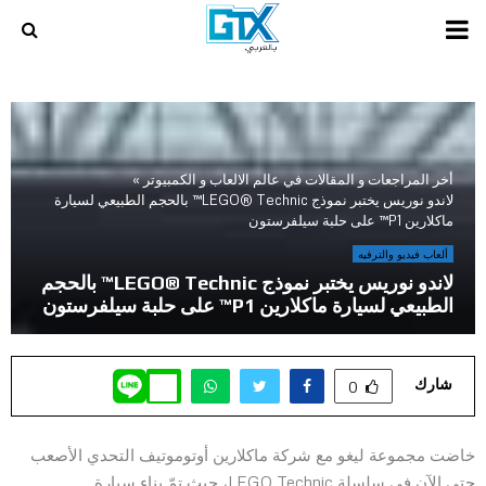
PRIMARY
MENU
أخر المراجعات و المقالات في عالم الالعاب و الكمبيوتر
»
لاندو نوريس يختبر نموذج LEGO® Technic™ بالحجم الطبيعي لسيارة
ماكلارين P1™ على حلبة سيلفرستون
ألعاب فيديو والترفيه
لاندو نوريس يختبر نموذج LEGO® Technic™ بالحجم
الطبيعي لسيارة ماكلارين P1™ على حلبة سيلفرستون
شارك
0
خاضت مجموعة ليغو مع شركة ماكلارين أوتوموتيف التحدي الأصعب
حتى الآن في سلسلة LEGO Technic، حيث تمّ بناء سيارة