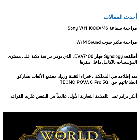
a
S
r
أحدث المقالات
c
E
h
مراجعة سماعة Sony WH-1000XM6
f
A
o
مراجعة مكبر صوت WiiM Sound
r
R
:
أطلقت Synology جهاز DVA7400، الذي يوفر مراقبة ذكية على مستوى
C
المؤسسات بالكامل داخل مقرها
H
بعد إطلاقه في المملكة… خبراء التقنية ورواد مجتمع الألعاب يشاركون
انطباعاتهم حول TECNO POVA 8 Pro 5G
أنكر برايم تصل :العلامة التجارية الأولى عالمياً في الشحن غيّرت القواعد