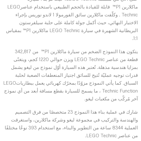
ماكلارين P1™ قابلة للقيادة بالحجم الطبيعي باستخدام عناصرLEGO
Technic . وكلّفت ماكلارين سائق الفورمولا 1 لاندو نوريس بإجراء
الاختبار النهائي، حيث أكمل جولة كاملة على حلبة سيلفرستون
البريطانية الشهيرة في سيارة LEGO Technic ماكلارين P1™ بمقياس
1:1.
يتكون هذا النموذج الضخم من سيارة ماكلارين P1™ من 342,817
قطعة من عناصر LEGO Technic ويزن حوالي 1220 كجم، ويتغنّى
بمزايا هندسية مذهلة. تُعتبر هذه السيارة أوّل نموذج من ليغو يشمل
قدرات توجيه عمليّة تُتيح للسائق اجتياز المنعطفات الصعبة لحلبة
السباق. كما يأتي النموذج مزوّدًا بمحرّك كهربائي يعمل ببطارياتLEGO
Technic Function ، ما يسمح للسيارة بقطع مسافة أبعد من أي نموذج
آخر مُركّب من مكعبات ليغو.
شارك في عملية بناء هذا النموذج 23 متخصصًا من فرق التصميم
والهندسة والتركيب في مجموعة ليغو وشركة ماكلارين، واستغرقت
العملية 8344 ساعة من التطوير والبناء، مع استخدام 393 نوعًا مختلفًا
من عناصر LEGO Technic.