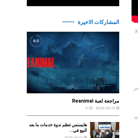
المشاركات الاخيرة
Epic Games، و PlayStation 5 و Xbox
9.0
صدر
مراجعة لعبة Reanimal
0
2026-02-13
ن
هايسنس تنظم ندوة خدمات ما بعد
البيع في...
2023-12-13