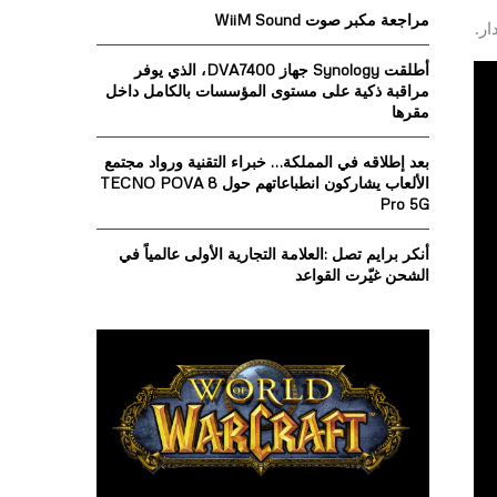
o
مراجعة مكبر صوت WiiM Sound
r
R
:
أطلقت Synology جهاز DVA7400، الذي يوفر
C
مراقبة ذكية على مستوى المؤسسات بالكامل داخل
مقرها
H
بعد إطلاقه في المملكة… خبراء التقنية ورواد مجتمع
الألعاب يشاركون انطباعاتهم حول TECNO POVA 8
Pro 5G
أنكر برايم تصل :العلامة التجارية الأولى عالمياً في
الشحن غيّرت القواعد