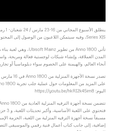
Series X|S، وفيه سيتمكن اللاعبون من الوصول إلى المحتوى الرئيسي الكامل وسيتم نقل تقدمهم في حال قرروا شراء اللعبة**.
تأتي Anno 1800 من تطوير
المدن العملاقة، وإنشاء شبكات لوجستية فعالة ومربحة، واس
أنحاء العالم، والهيمنة على الخصوم سواء دبلوماسياً أو تجارياً
اليوم: https://youtu.be/hkRI2k45im8
فتحتوي على اللعبة الأساسية، وأكبر تحديثات اللعبة، و 3 حزم تجميلية
مسبقاً نسخة أجهزة الترفيه المنزلية من اللعبة، الحزمة الإ
إضافية، إلى جانب كتاب أعمال فنية رقمي والموسيقى التصوي