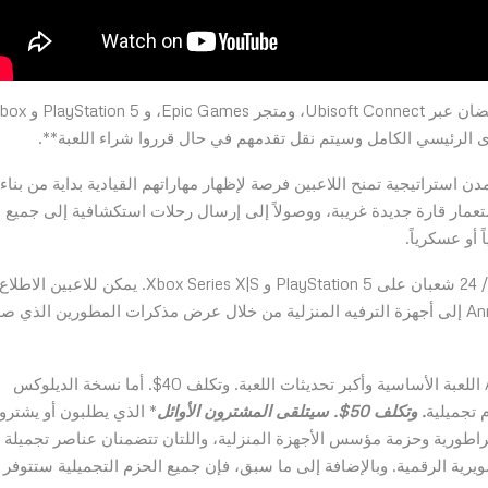
ينطلق الأسبوع المجاني من 16-23 مارس / 24 شعبان- 1 رمضان عبر Ubisoft Connect، ومتجر 
 Ubisoft Mainz، وهي لعبة بناء مدن استراتيجية تمنح اللاعبين فرصة لإظهار مهاراتهم القيادية بداية من بناء
تعمار قارة جديدة غريبة، ووصولاً إلى إرسال رحلات استكشافية إلى جميع
 أو عسكرياً.
تصدر نسخة الأجهزة المنزلية من Anno 1800 في 16 مارس / 24 شعبان على PlayStation 5 و Xbox Series X|S. يمكن للاعبين الاطلاع
على المزيد من المعلومات حول عملية جلب تجربة Anno 1800 إلى أجهزة الترفيه المنزلية من خلال عرض مذكرات المطورين الذي 
تتضمن نسخة أجهزة الترفيه المنزلية العادية من Anno 1800 اللعبة الأساسية وأكبر تحديثات اللعبة. وتكلف 40$. أما نسخة الديلوكس
. وتكلف 50$. سيتلقى المشترون الأوائل
* الذي يطلبون أو يشترو
مبراطورية وحزمة مؤسس الأجهزة المنزلية، واللتان تتضمنان عناصر تجميلة
رية الرقمية. وبالإضافة إلى ما سبق، فإن جميع الحزم التجميلية ستتوفر