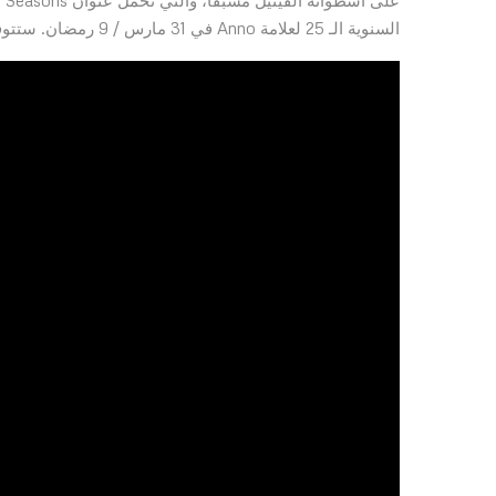
السنوية الـ 25 لعلامة Anno في 31 مارس / 9 رمضان. ستتوفر جميع المقطوعات الموسيقية الجديدة عبر Spotify في نفس وقت الإصدار.