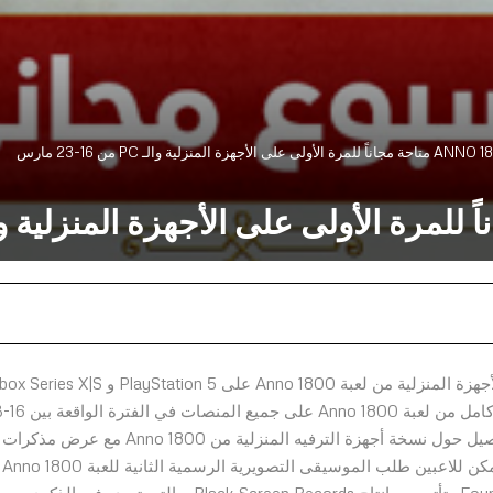
أعلنت شركة Ubisoft اليوم أنه خلال مناسبة إصدار نسخة الأجهزة المنزلية من لعبة Anno 1800 على PlayStation 5 و X|S
في 16 مارس / 24 شعبان
مارس / 24 شعبان- 1 رمضان*. تعرفوا على المزيد من التفاصيل حول نسخة أجهزة الترفيه المنزلية من Anno 1800 مع عرض مذكرات
المطورين الذي يتوفر للمشاهدة اليوم. وأخيراً وليس آخراً، يمكن للاعبين طلب الموسيقى التصويرية الرسمية الثانية للعبة Anno 1800
على أسطوانة الفينيل مسبقاً، والتي تحمل عنوان Four Seasons وتأتي من إنتاج Black Screen Records، والتي تصدر في الذكرى