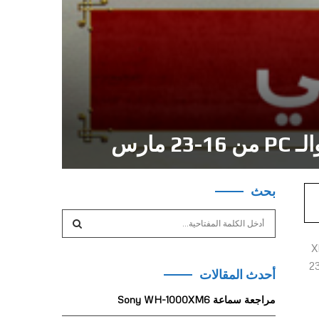
بحث
S
e
a
Xbox Series 
S
r
، سيتمتع اللاعبون بأسبوع مجاني كامل من لعبة Anno 1800 على جميع المنصات في الفترة الواقعة بين 16-23
أحدث المقالات
c
E
h
مراجعة سماعة Sony WH-1000XM6
f
A