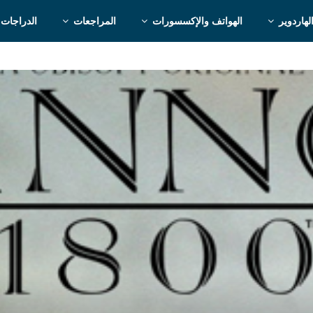
لهاردوير
الهواتف والإكسسورات
المراجعات
الدراجات 