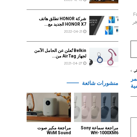
 الرسمية للعبة Anno 1800 على أسطوانة الفينيل Four
شركة HONOR تطلق هاتف
وفر
HONOR X7 الجديد مع...
2022-04-21
Belkin تُعلن عن الحامل الآمن
لجهاز AirTag من...
2021-04-27
لي
ؤتمر
منشورات شائعة
مراجعة سماعة Sony
مراجعة مكبر صوت
WiiM Sound
WH-1000XM6