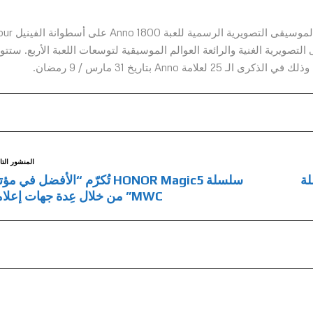
وأخيراً وليس آخراً، يستطيع المعجبون الطلب بشكل مسبق الموسيقى التصويرية
Black Screen R. تقدم الموسيقى التصويرية الغنية والرائعة العوالم الموسيقية لتوسعات اللعبة الأربع. ستت
المنشور التا
لة
سلسلة HONOR Magic5 تُكرّم “الأفضل في م
MWC” من خلال عِدة جهات إعلامية