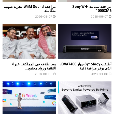
مراجعة سماعة Sony WH-
مراجعة WiiM Sound: تجربة صوتية
1000XM6
متكاملة
2026-08-07
2026-08-07
أطلقت Synology جهاز DVA7400،
بعد إطلاقه في المملكة… خبراء
الذي يوفر مراقبة ذكية...
التقنية ورواد مجتمع...
2026-08-06
2026-08-06