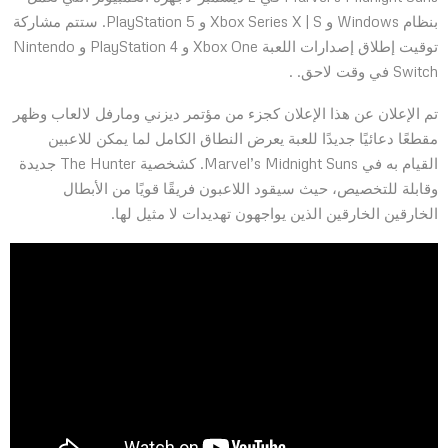
بنظام Windows و Xbox Series X | S و PlayStation 5. ستتم مشاركة
توقيت إطلاق إصدارات اللعبة Xbox One و PlayStation 4 و Nintendo
Switch في وقت لاحق. .
تم الإعلان عن هذا الإعلان كجزء من مؤتمر ديزني ومارفل لالعاب وظهر
مقطعًا دعائيًا جديدًا للعبة يعرض النطاق الكامل لما يمكن للاعبين
القيام به في Marvel’s Midnight Suns. كشخصية The Hunter جديدة
وقابلة للتخصيص، حيث سيقود اللاعبون فريقًا قويًا من الأبطال
الخارقين الخارقين الذين يواجهون تهديدات لا مثيل لها.