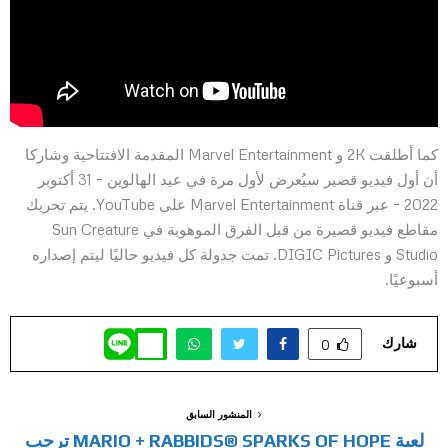
كما أطلقت 2K و Marvel Entertainment المقدمة الافتتاحية وشاركا
أن أول فيديو قصير سيُعرض لأول مرة في عيد الهالوين – 31 أكتوبر
2022 – عبر قناة Marvel Entertainment على YouTube. يتم تحريك
مقاطع فيديو قصيرة من قبل الفرق الموهوبة في Sun Creature
Studio و DIGIC Pictures. تمت جدولة كل فيديو حاليًا ليتم إصداره
أسبوعيًا.
شارك
0
المنشور السابق
لعبة MARIO + RABBIDS® SPARKS OF HOPE ترحب