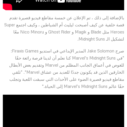
بالإضافة إلى ذلك ، تم الإعلان عن خمسة مقاطع فيديو قصيرة تقدم
قصة خلفية عن كيف أصبحت ليليث أم الشياطين ، وكيف اجتمع Super
Heroes مثل Blade و Magik و Ghost Rider و Nico Minoru معًا
لتشكيل الـ Midnight Suns.
صرح Jake Solomon المدير الإبداعي في استديو Firaxis Games:
“في Marvel’s Midnight Suns كنا نعلم أن لدينا فرصة رائعة حقًا
للغوص في أعماق الجانب المظلم من Marvel وتقديم بعض الأبطال
الخارقين الذين قد يكونون جددًا للعديد من عشاق Marvel”. “تلقي
مقاطع فيديو قصيرة الضوء على الأحداث التي سبقت اللعبة وتجلب
حقًا عالم Marvel’s Midnight Suns إلى الحياة.”