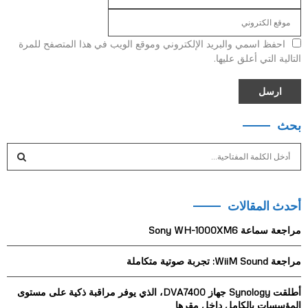
احفظ اسمي والبريد الإلكتروني وموقع الويب في هذا المتصفح للمرة
التالية التي أعلق عليها.
بحث
S
e
a
S
r
أحدث المقالات
c
E
h
مراجعة سماعة Sony WH-1000XM6
f
A
o
مراجعة WiiM Sound: تجربة صوتية متكاملة
r
R
:
أطلقت Synology جهاز DVA7400، الذي يوفر مراقبة ذكية على مستوى
C
المؤسسات بالكامل داخل مقرها