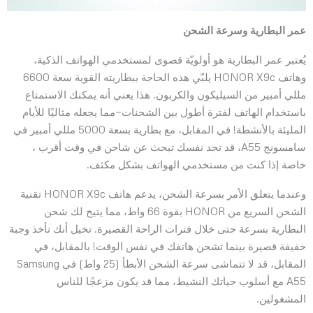
عمر البطارية وسرعة الشحن
يُعتبر عمر البطارية هو أولويّة قصوى لمستخدمي الهواتف الذكية،
وهاتف HONOR X9c يلبّي هذه الحاجة ببطاريته القوية سعة 6600
مللي أمبير من السيليكون والكربون. هذا يعني أنه يمكنك الاستمتاع
باستخدام الهاتف لفترة أطول بين الشحنات—مما يجعله مثاليًا للأيام
المليئة بالأنشطة! في المقابل، مع بطارية بسعة 5000 مللي أمبير في
سامسونج A55، قد تجد نفسك تبحث عن شاحن في وقت أقرب ،
خاصة إذا كنت من مستخدمي الهواتف بشكل مكثف.
وعندما يتعلق الأمر بسرعة الشحن، يدعم هاتف HONOR X9c تقنية
الشحن السريع من HONOR بقوة 66 واط، مما يتيح لك شحن
البطارية بسرعة حتى خلال فترات الراحة القصيرة. تخيل أنك تأخذ وجبة
خفيفة قصيرة بينما تشحن هاتفك في نفس الوقت! بالمقابل، في
المقابل، قد لا تتماشى سرعة الشحن الأبطأ (25 واط) في Samsung
A55 مع أسلوب حياتك النشيط، مما قد يكون مزعجًا للناس
المشغولين.