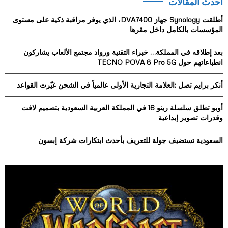
أحدث المقالات
c
E
h
أطلقت Synology جهاز DVA7400، الذي يوفر مراقبة ذكية على مستوى
f
A
المؤسسات بالكامل داخل مقرها
o
r
R
بعد إطلاقه في المملكة… خبراء التقنية ورواد مجتمع الألعاب يشاركون
:
انطباعاتهم حول TECNO POVA 8 Pro 5G
C
أنكر برايم تصل :العلامة التجارية الأولى عالمياً في الشحن غيّرت القواعد
H
أوبو تطلق سلسلة رينو 16 في المملكة العربية السعودية بتصميم لافت
وقدرات تصوير إبداعية
السعودية تستضيف جولة للتعريف بأحدث ابتكارات شركة إبسون