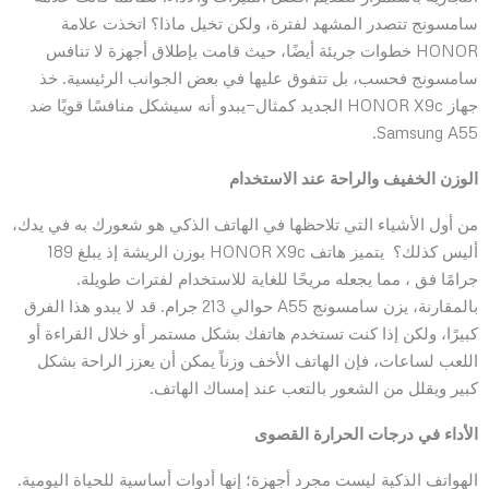
سامسونج تتصدر المشهد لفترة، ولكن تخيل ماذا؟ اتخذت علامة
HONOR خطوات جريئة أيضًا، حيث قامت بإطلاق أجهزة لا تنافس
سامسونج فحسب، بل تتفوق عليها في بعض الجوانب الرئيسية. خذ
جهاز HONOR X9c الجديد كمثال—يبدو أنه سيشكل منافسًا قويًا ضد
Samsung A55.
الوزن الخفيف والراحة عند الاستخدام
من أول الأشياء التي تلاحظها في الهاتف الذكي هو شعورك به في يدك،
أليس كذلك؟ يتميز هاتف HONOR X9c بوزن الريشة إذ يبلغ 189
جرامًا فق ، مما يجعله مريحًا للغاية للاستخدام لفترات طويلة.
بالمقارنة، يزن سامسونج A55 حوالي 213 جرام. قد لا يبدو هذا الفرق
كبيرًا، ولكن إذا كنت تستخدم هاتفك بشكل مستمر أو خلال القراءة أو
اللعب لساعات، فإن الهاتف الأخف وزناً يمكن أن يعزز الراحة بشكل
كبير ويقلل من الشعور بالتعب عند إمساك الهاتف.
الأداء في درجات الحرارة القصوى
الهواتف الذكية ليست مجرد أجهزة؛ إنها أدوات أساسية للحياة اليومية.