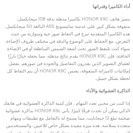
أداء الكاميرا وقدراتها
يتميز هاتف HONOR X9C بكاميرا مذهلة بدقة 108 ميجابكسل،
متفوقة بشكل كبير على عدسة سامسونج A55 البالغة 50 ميجابكسل.
هذه الكاميرا المتقدمة تبرع في التقاط صور حية ومتوازنة من حيث
التعرض، مع الحفاظ على الوضوح والدقة في مختلف ظروف الإضاءة.
سواء كنت تلتقط الصور تحت أشعة الشمس الساطعة أو في الإضاءة
الخافتة، فإن HONOR X9C يقدم نتائج مذهلة، مما يجعله خيارًا بارزًا
لعشاق التصوير الذين يقدرون التفاصيل والجودة في صورهم. بفضل
إمكانيات كاميراته المتفوقة، يضمن HONOR X9C أن يتم التقاط كل
لحظة بشكل جميل.
الذاكرة العشوائية والأداء
إذا كنت من محبي تعدد المهام ، فإن كمية الذاكرة العشوائية في هاتفك
الذكي يمكن أن تحدث فرقًا كبيرًا. يأتي HONOR X9c بذاكرة عشوائية
ضخمة تبلغ 12 جيجابايت، مما يسمح له بالتعامل مع تطبيقات ومهام
متعددة بسلاسة. هذه ميزة مفيدة بشكل خاص للاعبين، والمستخدمين
الذين يقومون بالبث، وأي شخص يتنقل كثيرًا بين التطبيقات. قد يواجه