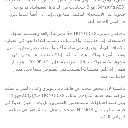
Samsung A55، مع 8 جيجابايت من الذاكرة العشوائية، قد يواجه
صعوبة أثناء الاستخدام المكثف، مما يؤدي إلى أداء أبطأ عندما تكون
في أمس الحاجة إليه.
باختصار، يتميز HONOR X9c حقًا بميزاته الرائعة وتصميمه السهل
الاستخدام. إنه أخف وزنًا، وأكثر متانة، ومصمم للأداء الجيد في الحرارة،
بالإضافة إلى أنه يحتوي على شاشة أكبر وأسطع، وعمر بطارية أطول،
وشحن أسرع، وذاكرة عشوائية أكبر. إذا كنت تبحث عن هاتف ذكي
موثوق يمكنه مواكبة حياتك المزدحمة، فإن HONOR X9c هو خيار
ممتاز. إنه يلبي متطلبات المستخدمين العصريين بينما يحدد معيارًا
جديدًا في فئته.
بالنسبة لأي شخص يبحث عن هاتف ذكي موثوق وغني بالميزات يمكنه
مواكبة نمط حياته المزدحم، يمثل HONOR X9c خيارًا رائعًا. فهو لا
يلبي فقط احتياجات المستخدمين العصريين، بل يحدد معيارًا جديدًا في
فئته، مما يثبت أن HONOR أصبحت بالفعل منافسًا قويًا في صناعة
الهواتف الذكية.