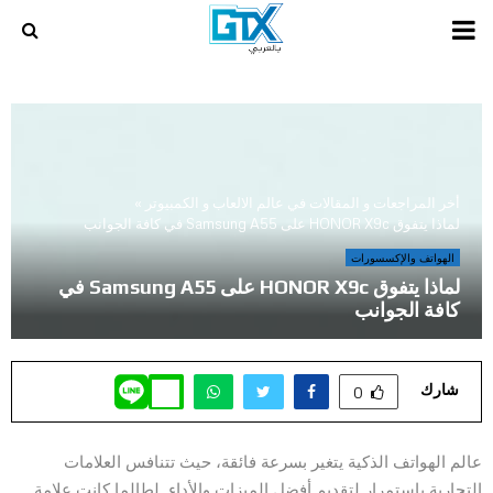
PRIMARY
MENU
أخر المراجعات و المقالات في عالم الالعاب و الكمبيوتر
»
لماذا يتفوق HONOR X9c على Samsung A55 في كافة الجوانب
الهواتف والإكسسورات
لماذا يتفوق HONOR X9c على Samsung A55 في
كافة الجوانب
شارك
0
عالم الهواتف الذكية يتغير بسرعة فائقة، حيث تتنافس العلامات
التجارية باستمرار لتقديم أفضل الميزات والأداء. لطالما كانت علامة