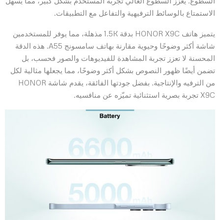
السطوع. يعزز السطوع العالي تجربة المستخدم بشكل كبير، مما يسهل
الاستمتاع بالوسائط الترفيهية والتفاعل مع التطبيقات.
يتميز هاتف HONOR X9C بدقة 1.5K مذهلة، مما يوفر للمستخدمين
شاشة أكثر وضوحًا وحيوية مقارنة بهاتف سامسونج A55. هذه الدقة
المحسنة لا تعزز تجربة المشاهدة للفيديوهات والصور فحسب، بل
تضمن أيضًا ظهور النصوص بشكل أكثر وضوحًا، مما يجعلها مثالية لكل
من الترفيه والإنتاجية. بفضل جودتها الفائقة، يقدم شاشة HONOR
X9C تجربة بصرية استثنائية تميّزه عن منافسيه.