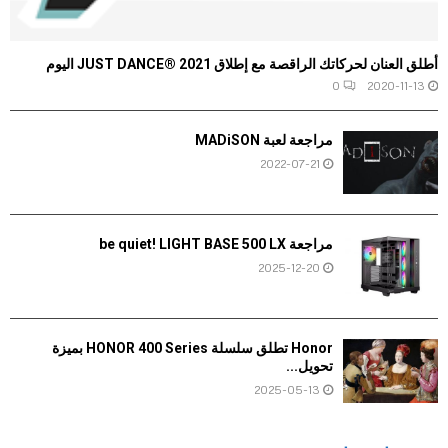
أطلق العنان لحركاتك الراقصة مع إطلاق JUST DANCE® 2021 اليوم
0
2020-11-13
مراجعة لعبة MADiSON
2022-07-21
مراجعة be quiet! LIGHT BASE 500 LX
2025-12-20
Honor تطلق سلسلة HONOR 400 Series بميزة
تحويل...
2025-05-13