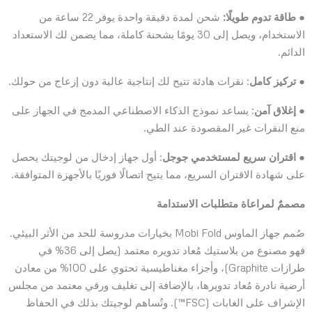
●
طاقة تدوم طويلًا:
شحن لمدة دقيقة واحدة يوفر 22 ساعة من
الاستخدام، ويصل إلى 30 يومًا بشحنة كاملة، مما يضمن لك الاستعداد
الدائم.
●
تركيز كامل
: نقرات هادئة تتيح لك إنتاجية عالية دون إزعاج من حولك.
●
إغلاق آمن
: يساعد نموذج الذكاء الاصطناعي المدمج في الجهاز على
منع النقرات غير المقصودة عند الطي.
●
اقتران سريع لمستخدمي جوجل
: أول جهاز إدخال من لوجيتك يحصل
على شهادة الاقتران السريع، مما يتيح اتصالًا فوريًا بالأجهزة المتوافقة.
مصممٌ لمراعاة متطلبات الاستدامة
صُمم جهاز الماوس Mobi Fold بخيارات مدروسة للحد من الأثر البيئي.
فهو مصنوع من بلاستيك مُعاد تدويره معتمد (يصل إلى 36% في
طرازات Graphite)، وأجزاء مغناطيسية تحتوي على 100% من معادن
أرضية نادرة مُعاد تدويرها، بالإضافة إلى تغليف ورقي معتمد من مجلس
الإشراف على الغابات (FSC™). وتُساهم لوجيتك بذلك في الحفاظ