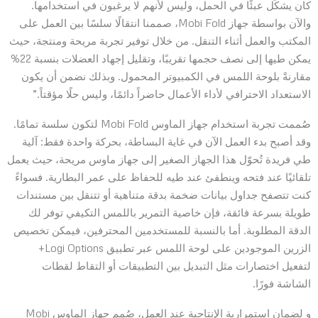
كان يشكّل عبئًا في الحمل، وليس لأنهم لا يرغبون في استخدامها.
والآن بواسطة جهاز Mobi Fold، صممنا انتقالًا سلسًا بين العمل على
المكتب والعمل أثناء التنقل. من خلال توفير تجربة مريحة ومنتجة، حيث
يمكن طيها إلى نصف حجمها تقريبًا، وتقليل إجهاد العضلات بنسبة 22%
مقارنةً بلوحة اللمس في الكمبيوتر المحمول. وبذلك نضمن أن يكون
الاستعداد الاحترافي لأداء الأعمال حاضراً دائمًا، وليس حلًا مؤقتاً.”
صُممت تجربة استخدام جهاز الماوس Mobi Fold لتكون سلسة تمامًا.
وقد أصبح بدء العمل الآن في غاية البساطة، بحركة واحدة فقط: آلية
طي فريدة تُحوّل هذا الجهاز الصغير إلى جهاز ماوس مريحة، حيث يعمل
تلقائيًا عند فتحه وينطفئ عند طيه للحفاظ على عمر البطارية. فسواءً
كنت تتصفح جداول بيانات ضخمة بدقة متناهية أو تتنقل بين مستندات
طويلة بسرعة فائقة، فإن خاصية التمرير باللمس التكيفي توفر لك
الدقة المطلوبة. أما بالنسبة للمستخدمين المحترفين، فيمكن تخصيص
الزرين الموجودين على لوحة اللمس عبر تطبيق Logi Options+
لتفعيل اختصارات مثل التبديل بين التطبيقات أو التقاط لقطات
الشاشة فورًا.
و لضمان استمرارية الإنتاجية عند العمل، صُمم جهاز الماوس Mobi