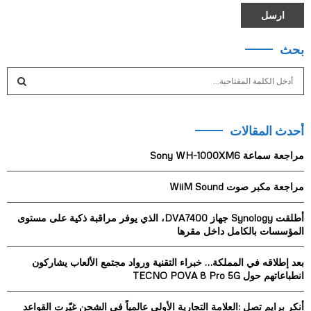
بحث
S
e
a
S
r
أحدث المقالات
c
E
h
مراجعة سماعة Sony WH-1000XM6
f
A
o
مراجعة مكبر صوت WiiM Sound
r
R
:
أطلقت Synology جهاز DVA7400، الذي يوفر مراقبة ذكية على مستوى
C
المؤسسات بالكامل داخل مقرها
H
بعد إطلاقه في المملكة… خبراء التقنية ورواد مجتمع الألعاب يشاركون
انطباعاتهم حول TECNO POVA 8 Pro 5G
أنكر برايم تصل :العلامة التجارية الأولى عالمياً في الشحن غيّرت القواعد