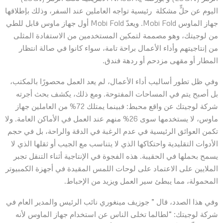
اليوم عن حلٍّ مشكلة رئيسية تواجه العاملين عند السفر، وذلك بإطلاقها
جهاز الماوس Mobi Fold. ويعدّ Mobi Fold أول جهاز ماوس قابل للطي
من لوجيتك، وهو مصممة لتمكين المستخدمين من الاستفادة المثلى
من إنتاجيتهم وأداء الأعمال براحة تامة، سواء كانوا في صالة انتظار
المطار أو مقهى مزدحم أو ردهة فندق.
وفي ظل تطور أساليب أداء الأعمال، لم يعد العمل محصورًا بالمكتب،
بل أصبح يتم في المساحات المفتوحة. ومع ذلك، يكشف بحث أجرته
شركة لوجيتك عن واقع محبط: فبينما يمتلك 72% من العاملين جهاز
ماوس، لا يستخدمها سوى 26% منهم عند العمل في الأماكن العامة. ولا
تكمن العوائق الرئيسية في عدم الرغبة في الدقة والراحة، بل في حجم
الأدوات التقليدية واحتكاكها الذي لا يتناسب مع الجيب أو ثقلها الذي لا
يسمح بحملها في الحقيبة. هذه الفجوة في الإنتاجية أثناء التنقل تجبر
الملايين على الاعتماد على لوحات اللمس المقيدة في أجهزة الكمبيوتر
المحمولة، مما يبطئ سير العمل ويزيد من الإحباط.
وفي هذا الصدد، قال ” جوزيف مينغوري نائب الرئيس والمدير العام في
شركة لوجيتك: “لطالما تخلى الناس عن استخدام جهاز الماوس لأنه