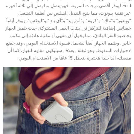
Fold ليوفر أقصى درجات المرونة. فهو يتصل بما يصل إلى ثلاثة أجهزة
عبر تقنية بلوتوث، مما يتيح التبديل السلس بين أنظمة التشغيل
“ويندوز” و”ماك” و”كروم” و”أندرويد” و”آي باد ” و”لينكس”. ويوفر أيضاً
خصائص إضافية للتركيز في بيئات العمل المشتركة، حيث يتميز الجهاز
بخاصية النقر الهادئ، مما يحول أي مقهى أو مكتبة هادئة إلى مكتب
خاص. وصُمم الجهاز أيضاً ليتحمل قسوة الاستخدام اليومي، وقد خضع
لاختبارات السقوط، وهو مُغلف بغلاف سيليكون مقاوم للغبار، كما أن
مفصلته الداخلية مُختبرة لتحمل 15 عامًا من الاستخدام اليومي.