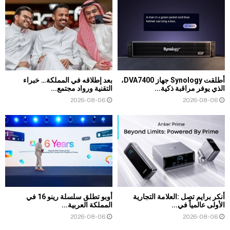
أطلقت Synology جهاز DVA7400،
بعد إطلاقه في المملكة… خبراء
الذي يوفر مراقبة ذكية...
التقنية ورواد مجتمع...
2026-08-06
2026-08-06
أنكر برايم تصل :العلامة التجارية
أوبو تطلق سلسلة رينو 16 في
الأولى عالمياً في...
المملكة العربية...
2026-08-06
2026-08-06