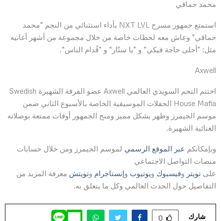
محمد حماقي
استمتع جمهور مسرح NXT LVL بأداء استثنائي من النجم “محمد
حماقي” وعاش معه لحظات خاصة من خلال مجموعة من أشهر أغانيه
مثل: “أحلى حاجة فيكي” و “يا ستّار” و “قُدام الناس”.
Axwell
اختتم النجم السويدي العالمي Axwell عضو الفرقة الشهيرة Swedish
House Mafia الحفلات الموسيقية الخاصة بالأسبوع الثاني ضمن
موسم الجيمرز وظهر بشكل مميز ومنح الجمهور أوقات ممتعة بوصلاته
الغنائية الشهيرة.
وبإمكانكم
عبر الموقع الرسمي
لموسم الجيمرز ومن خلال حسابات
منصات التواصل الاجتماعي
على
تويتر
و
فيسبوك
و
يوتيوب
و
إنستاجرام
و
تويتش
معرفة المزيد من
التفاصيل حول الحدث العالمي وكل ما يتعلق به.
شارك
0