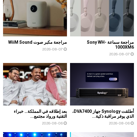
مراجعة سماعة Sony WH-
مراجعة مكبر صوت WiiM Sound
1000XM6
2026-08-07
2026-08-07
أطلقت Synology جهاز DVA7400،
بعد إطلاقه في المملكة… خبراء
الذي يوفر مراقبة ذكية...
التقنية ورواد مجتمع...
2026-08-06
2026-08-06