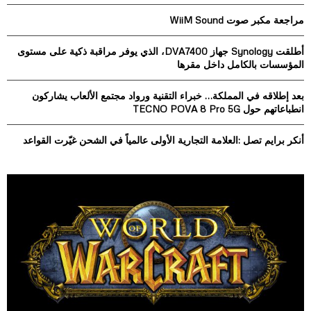
o
مراجعة مكبر صوت WiiM Sound
r
R
:
أطلقت Synology جهاز DVA7400، الذي يوفر مراقبة ذكية على مستوى
C
المؤسسات بالكامل داخل مقرها
H
بعد إطلاقه في المملكة… خبراء التقنية ورواد مجتمع الألعاب يشاركون
انطباعاتهم حول TECNO POVA 8 Pro 5G
أنكر برايم تصل :العلامة التجارية الأولى عالمياً في الشحن غيّرت القواعد