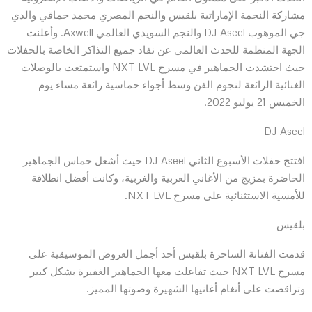
مشاركة النجمة الإماراتية بلقيس والنجم المصري محمد حماقي والدي
جي الموهوب DJ Aseel والنجم السويدي العالمي Axwell. وأعلنت
الجهة المنظمة للحدث العالمي عن نفاد جميع التذاكر الخاصة بالحفلات
حيث احتشدت الجماهير في مسرح NXT LVL واستمتعت بالوصلات
الغنائية الرائعة لنجوم الفن وسط أجواء حماسية رائعة مساء يوم
الخميس 21 يوليو 2022.
DJ Aseel
افتتح حفلات الأسبوع الثاني DJ Aseel حيث أشعل حماس الجماهير
الحاضرة بمزيج من الأغاني العربية والغربية، وكانت أفضل انطلاقة
للأمسية الاستثنائية على مسرح NXT LVL.
بلقيس
قدمت الفنانة الساحرة بلقيس أحد أجمل العروض الموسيقية على
مسرح NXT LVL حيث تفاعلت معها الجماهير الغفيرة بشكل كبير
وتراقصت على أنغام أغانيها الشهيرة وصوتها المميز.