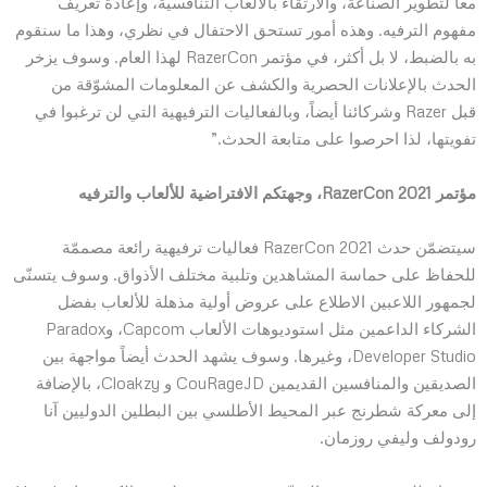
معاً لتطوير الصناعة، والارتقاء بالألعاب التنافسية، وإعادة تعريف
مفهوم الترفيه. وهذه أمور تستحق الاحتفال في نظري، وهذا ما سنقوم
به بالضبط، لا بل أكثر، في مؤتمر RazerCon لهذا العام. وسوف يزخر
الحدث بالإعلانات الحصرية والكشف عن المعلومات المشوّقة من
قبل Razer وشركائنا أيضاً، وبالفعاليات الترفيهية التي لن ترغبوا في
تفويتها، لذا احرصوا على متابعة الحدث.”
مؤتمر RazerCon 2021، وجهتكم الافتراضية للألعاب والترفيه
سيتضمّن حدث RazerCon 2021 فعاليات ترفيهية رائعة مصممّة
للحفاظ على حماسة المشاهدين وتلبية مختلف الأذواق. وسوف يتسنّى
لجمهور اللاعبين الاطلاع على عروض أولية مذهلة للألعاب بفضل
الشركاء الداعمين مثل استوديوهات الألعاب Capcom، وParadox
Developer Studio، وغيرها. وسوف يشهد الحدث أيضاً مواجهة بين
الصديقين والمنافسين القديمين CouRageJD و Cloakzy، بالإضافة
إلى معركة شطرنج عبر المحيط الأطلسي بين البطلين الدوليين آنا
رودولف وليفي روزمان.