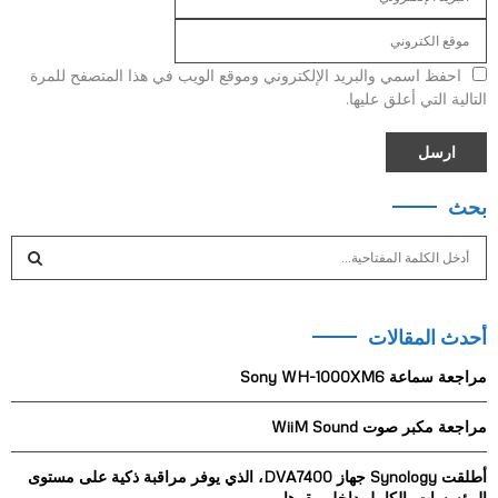
احفظ اسمي والبريد الإلكتروني وموقع الويب في هذا المتصفح للمرة
التالية التي أعلق عليها.
بحث
S
e
a
S
r
أحدث المقالات
c
E
h
مراجعة سماعة Sony WH-1000XM6
f
A
o
مراجعة مكبر صوت WiiM Sound
r
R
:
أطلقت Synology جهاز DVA7400، الذي يوفر مراقبة ذكية على مستوى
C
المؤسسات بالكامل داخل مقرها