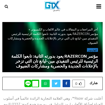
PRIMARY
MENU
أخر المراجعات و المقالات في عالم الالعاب و الكمبيوتر
»
مؤتمر RAZERCON يعود بدورته الثانية: تابعوا الكلمة الرئيسية للرئيس
التنفيذي مين-ليانغ تان التي تزخر بالإعلانات الجديدة والحصرية ومشاركات
الضيوف
الهاردوير
مؤتمر RAZERCON يعود بدورته الثانية: تابعوا الكلمة
الرئيسية للرئيس التنفيذي مين-ليانغ تان التي تزخر
بالإعلانات الجديدة والحصرية ومشاركات الضيوف
شارك
0
أعلنت شركة Razer™، وهي العلامة التجارية الرائدة عالمياً في أسلوب
الحياة لعشّاق الألعاب (رمز التداول في بورصة هونغ كونغ: 1337) اليوم