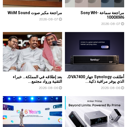
مراجعة سماعة Sony WH-
مراجعة مكبر صوت WiiM Sound
1000XM6
2026-08-07
2026-08-07
أطلقت Synology جهاز DVA7400،
بعد إطلاقه في المملكة… خبراء
الذي يوفر مراقبة ذكية...
التقنية ورواد مجتمع...
2026-08-06
2026-08-06