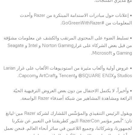
• إعلانات حول مبادرات الاستدامة المبتكرة من Razer وأحدث
المعلومات من #GoGreenWithRazer.
• تسليط الضوء على المحتوى المرتقب والكشف عن معلومات مشوّقة
من قبل بعض الشركاء على غرارNorton Gaming و Intel و Seagate
Gaming و Microsoft.
• عروض أولية وألعاب مثيرة من استوديوهات الألعاب على غرار Larian
Studios وSQUARE ENIX® وTencent وArtCraft وCapcom.
• وأخيراً، لا يكتمل الاحتفال من دون بعض العروض الترفيهية الحيّة
الرائعة ومشاهدة المشاهير من شبكة أصدقاء Razer الواسعة.
ويقول الرئيس التنفيذي والمؤسِّس المُشارك لشركة Razer مين-ليانغ
تان: “أبصر مؤتمر RazerCon النور كطريقتنا في التعبير عن شكرنا
لجمهورنا، وشركائنا، وجميع اللاعبين في سائر أنحاء العالم. فنحن نعمل