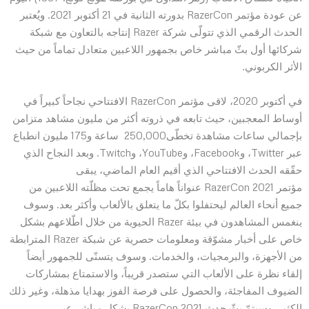
عن عودة مؤتمر RazerCon بدورته الثانية في 21 أكتوبر 2021. ويُعتبر
الحدث الرقمي الذي تتولّى شركة Razer إنتاجه بالتعاون مع شبكة
شركائها أول بثّ مباشر خاص بجمهور اللاعبين متعادل تماماً من حيث
الأثر الكربوني.
في أكتوبر 2020، لاقى مؤتمر RazerCon الافتتاحي نجاحاً كبيراً في
أوساط المعجبين، حيث تابعه في ذروته أكثر من مليون مشاهد متزامن
بإجمالي ساعات مشاهدة تخطّى250,000 ساعة و175 مليون انطباع
عبر Twitter، وFacebook، وYouTube، وTwitch. وبعد النجاح الذي
حقّقه الحدث الافتتاحي الذي أقيم العام الماضي، يبقى
مؤتمر RazerCon 2021 عنواناً هاماً يجمع تحت مظلّته اللاعبين من
جميع أنحاء العالم ليحتفلوا بكلّ ما يتعلق بالألعاب وأكثر بعد. وسوف
ينغمس المشاهدون في بيئة Razer الحيوية من خلال اطّلاعهم بشكل
خاص على أخبار مشوّقة ومعلومات حصرية عن شبكة Razer المترابطة
من الأجهزة، والبرمجيات، والخدمات. وسوف يتسنّى للجمهور أيضاً
إلقاء نظرة على الألعاب التي ستصدر قريباً، والاستمتاع بمشاركات
الضيوف المفاجئة، والحصول على فرصة الفوز بهدايا مذهلة، وغير ذلك
الكثير. وسيتمّ بثّ حدث RazerCon 2021 بشكل مباشر عبر