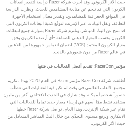
حيث الأثر الكربوني. وقد أجرت شركة Razer دراسة لتقدير انبعاثات
الكربون التي قد تنجم عن متابعة المشاهدين للحدث. ونظرت الدراسة
في المواقع الجغرافية للمشاهدين، وتقدير معدّل استخدام الأجهزة
للطاقة، ونقل البيانات عبر الإنترنت لتوقّع كمية انبعاثات الكربون التي
قد تنتج عن البثّ المباشر. وتلتزم شركة Razer بموازنة جميع انبعاثات
الكربون بحسب المعيار الذهبي للصناعة –أي أرصدة الكربون وفق
معيار الكربون المعتمد (VCS) لضمان انغماس جمهورها من اللاعبين
في عالم Razer من دون شعورهم بالذنب.
مؤتمر RazerCon: تقديم أفضل الفعاليات في فئتها
أطلقت شركة RazerCon مؤتمر Razer في العام 2020 بهدف تكريم
مجتمع الألعاب العالمي في وقت لم تكن فيه الفعاليات التي تتطلّب
حضوراً شخصياً ممكنة. وقد شارك في الحدث الافتتاحي أكثر من مليون
مشاهد نشط ممّا أسهم في إرساء معيار جديد تماماً للفعاليات التي
تقام عبر شبكة الإنترنت. وهذا العام، تواصل شركة Razer خطها
الابتكاري وترفع مستوى التحدّي من خلال البثّ المباشر المتعادل من
حيث الأثر الكربوني.