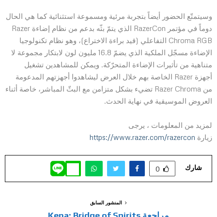
وسيتمتّع الحضور أيضاً بتجربة مرئية ومسموعة استثنائية كما هي الحال
دوماً في مؤتمر RazerCon الذي يتمّ بثّه بدعم من نظام إضاءة Razer
Chroma RGB التفاعلي (قيد براءة الاختراع)، وهو نظام تكنولوجيا
الإضاءة مسجّل الملكية الذي يضمّ 16.8 مليون لون لابتكار مجموعة لا
متناهية من تأثيرات الإضاءة المتحرّكة. ويمكن للمشاهدين تشغيل
أجهزة Razer الخاصة بهم خلال العرض ليشاهدوا أجهزتهم المدعومة
من Razer Chroma تضيء بشكل متزامن مع البثّ المباشر، خاصة أثناء
العروض الموسيقية في نهاية الحدث.
لمزيد من المعلومات ، يرجى
زيارة
https://www.razer.com/razercon
شارك
0
المنشور السابق
مراجعة Kena: Bridge of Spirits