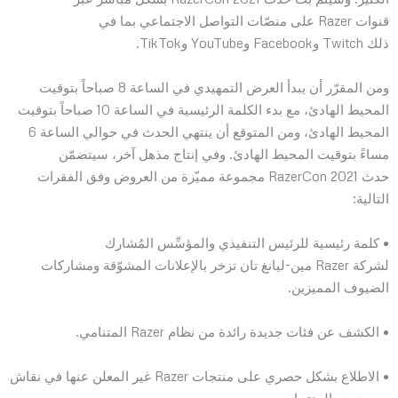
قنوات Razer على منصّات التواصل الاجتماعي بما في
ذلك Twitch وFacebook وYouTube وTikTok.
ومن المقرّر أن يبدأ العرض التمهيدي في الساعة 8 صباحاً بتوقيت
المحيط الهادئ، مع بدء الكلمة الرئيسية في الساعة 10 صباحاً بتوقيت
المحيط الهادئ، ومن المتوقع أن ينتهي الحدث في حوالي الساعة 6
مساءً بتوقيت المحيط الهادئ. وفي إنتاج مذهل آخر، سيتضمّن
حدث RazerCon 2021 مجموعة مميّزة من العروض وفق الفقرات
التالية:
• كلمة رئيسية للرئيس التنفيذي والمؤسِّس المُشارك
لشركة Razer مين-ليانغ تان تزخر بالإعلانات المشوّقة ومشاركات
الضيوف المميزين.
• الكشف عن فئات جديدة رائدة من نظام Razer المتنامي.
• الاطلاع بشكل حصري على منتجات Razer غير المعلن عنها في نقاش
مع مديري المنتجات.