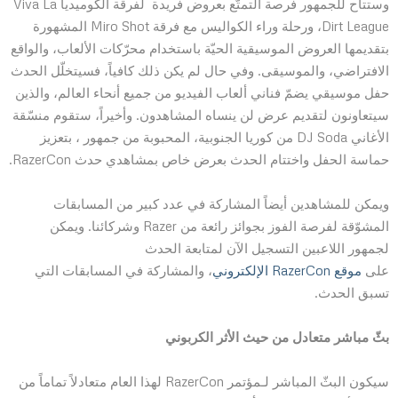
وستتاح للجمهور فرصة التمتّع بعروض فريدة لفرقة الكوميديا ​​Viva La
Dirt League، ورحلة وراء الكواليس مع فرقة Miro Shot المشهورة
بتقديمها العروض الموسيقية الحيّة باستخدام محرّكات الألعاب، والواقع
الافتراضي، والموسيقى. وفي حال لم يكن ذلك كافياً، فسيتخلّل الحدث
حفل موسيقي يضمّ فناني ألعاب الفيديو من جميع أنحاء العالم، والذين
سيتعاونون لتقديم عرض لن ينساه المشاهدون. وأخيراً، ستقوم منسّقة
الأغاني DJ Soda من كوريا الجنوبية، المحبوبة من جمهور ، بتعزيز
حماسة الحفل واختتام الحدث بعرض خاص بمشاهدي حدث RazerCon.
ويمكن للمشاهدين أيضاً المشاركة في عدد كبير من المسابقات
المشوّقة لفرصة الفوز بجوائز رائعة من Razer وشركائنا. ويمكن
لجمهور اللاعبين التسجيل الآن لمتابعة الحدث
على
موقع RazerCon الإلكتروني
، والمشاركة في المسابقات التي
تسبق الحدث.
بثّ مباشر متعادل من حيث الأثر الكربوني
سيكون البثّ المباشر لـمؤتمر RazerCon لهذا العام متعادلاً تماماً من