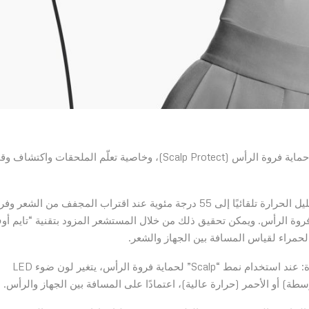
تقوم مستشعرات Nural™ الجديدة من دايسون بتفعيل نمط حماية فروة الرأس (Scalp Protect)، وخاصية تعلّم الملحقات واكتش
نمط Scalp لحماية صحة فروة الرأس: في هذا النمط، يتم تقليل الحرارة تلقائيًا إلى 55 درجة مئوية عند اقتراب المجفف من الشعر
فروة الرأس. ويمكن تحقيق ذلك من خلال المستشعر المزود بتقنية “تايم أو
لحمراء لقياس المسافة بين الجهاز والشعر.
تغير لون إضاءة الكبسولة لإظهار التغيير في إعدادات الحرارة: عند استخدام نمط “Scalp” لحماية فروة الرأس، يتغير لون ضوء LED
سطة) أو الأحمر (حرارة عالية)، اعتمادًا على المسافة بين الجهاز والرأس.