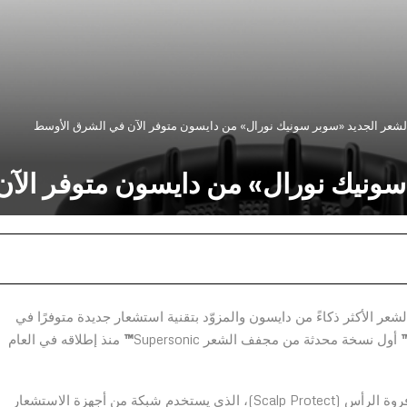
شعر الجديد «سوبر سونيك نورال» من دايسون متوفر الآن في الشرق الأوسط
ونيك نورال» من دايسون متوفر الآ
عر الأكثر ذكاءً من دايسون والمزوّد بتقنية استشعار جديدة متوفرًا في
أول نسخة محدثة من مجفف الشعر Supersonic
™
منذ إطلاقه في العام
وجرى تجهيز مجفف الشعر الجديد من دايسون بنمط حماية فروة الرأس (Scalp Protect)، الذي يستخدم شبكة من أجهزة الاستشعار