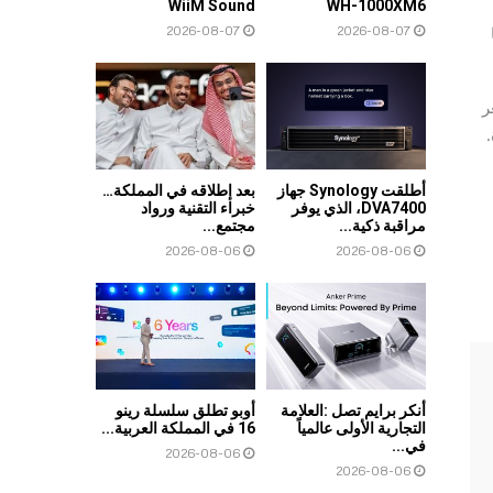
WiiM Sound
WH-1000XM6
2026-08-07
2026-08-07
تشعر
أطلقت Synology جهاز
بعد إطلاقه في المملكة…
DVA7400، الذي يوفر
خبراء التقنية ورواد
مراقبة ذكية...
مجتمع...
2026-08-06
2026-08-06
أنكر برايم تصل :العلامة
أوبو تطلق سلسلة رينو
التجارية الأولى عالمياً
16 في المملكة العربية...
في...
2026-08-06
2026-08-06