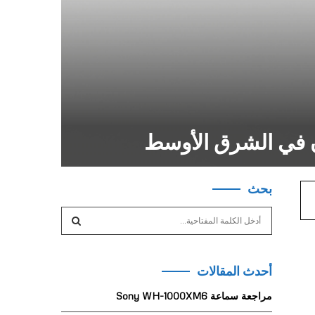
ن في الشرق الأوسط
بحث
S
e
a
S
r
أحدث المقالات
c
E
h
مراجعة سماعة Sony WH-1000XM6
f
A