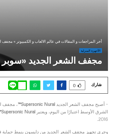
أخر المراجعات و المقالات في عالم الالعاب و الكمبيوتر
»
مجفف ال
الأجهزة المنزلية
مجفف الشعر الجديد «سوبر س
شارك
0
– أصبح مجفف الشعر الجديد
Supersonic Nural™
، مجفف الش
الشرق الأوسط اعتبارًا من اليوم، ويعتبر
Supersonic Nural™
2016.