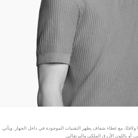
 ولافتًا، مع غطاء شفاف يظهر التقنيات الموجودة في داخل الجهاز. ويأتي
، أو باللون الأزرق الملكي والبرتقالي.