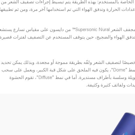
الخاصة بالمستخدم: بهذه الطريقة يتم تبسيط إجراءات تصفيف الشعر من
دات الحرارة وتدفق الهواء التي تم استخدامها آخر مرة، ومن ثم تطبيقها
اكتشاف التوقف المؤقت لروتين أكثر سهولة وراحة: يحتوي مجفف الشعر Supersonic Nural™ من دايسون على مقياس تسارع يس
يل تدفق الهواء والضجيج، حين يتوقف المستخدم عن التصفيف لفترات قصيرة.
تمويج وتجعيد الشعر (Wave+Curl) الجديد خصيصًا لتصفيف الشعر ولفّه بطريقة مموجة أو مجعدة، وبذلك يمكن تحديد
وتصفيف الشعر بطريقة طبيعية عبر نمطين اثنين، الأول هو نمط “Dome”، يكون فيه الملحق على شكل قبة الكبير، ويعمل على سحب
تدفق الهواء بعيدًا عن فروة الرأس للحصول على تموجات طويلة وسلسة بأطراف مستديرة. أما في نمط “Diffuse”، تقوم الحشوة
ات ولفائف كثيرة وكثيفة.