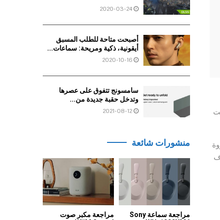
2020-03-24
أصبحت متاحة للطلب المسبق
أيقونية، ذكية ومريحة: سماعات...
2020-10-16
سامسونج تتفوق على عصرها
وتدخل حقبة جديدة من...
2021-08-12
اف وقت
منشورات شائعة
 وفروة
ف
مراجعة سماعة Sony
مراجعة مكبر صوت