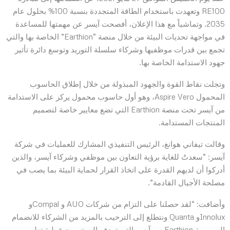
RE100 وتعهدت باستخدام الطاقة المتجددة بنسبة 100% بحلول عام
2035. وتماشياً مع هذا الإعلان، أفصحت آيسر عن مهمتها للمساعدة
في مواجهة تحديات البيئة من خلال منصة “Earthion” الخاصة بها والتي
تجمع بين قدرات موظفيها وشركاء سلسلة التوريد وتوسع دائرة تأثير
جهود الاستدامة الخاصة بها.
وتجلت نقاط القوة والجهود المبذولة من خلال إطلاق الحاسوب
المحمول Aspire Vero، وهو أول حاسوب محمول يركز على الاستدامة
من آيسر تحت منصة Earthion التي تضع معايير خاصة لتصميم
المنتجات المستدامة.
وقالت تيفاني هوانغ، الرئيس التنفيذي المشارك للعمليات في شركة
آيسر: “سعدتُ للغاية برؤية التعاون بين موظفي وشركاء آيسر، والذين
أدركوا أن لديهم القدرة على اتخاذ القرار لحماية البيئة بما يصب في
مصلحة الأجيال القادمة”.
وأضافت: “لقد حصلنا على التزام من شركات AUO و Compalو
Innoluxو Quanta ونتطلع إلى الترحيب بالمزيد من الشركاء للانضمام
إلى مهمة Earthion من آيسر التي تهدف إلى تسريع عملية تطوير