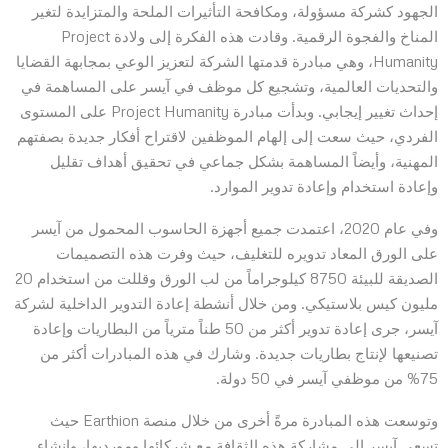
الجهود كشركة مسؤولة، ومكافحة التأثيرات الملحة والمتزايدة لتغير
المناخ والفجوة الرقمية. وقادت هذه الفكرة إلى ولادة Project
Humanity، وهي مبادرة قدمتها الشركة لتعزيز الوعي بمجابهة القضايا
والتحديات العالمية، وتشجيع كل موظف في آيسر على المساهمة في
إحداث تغيير إيجابي. وبدأت مبادرة Project Humanity على المستوى
الفردي، حيث سعت إلى إلهام الموظفين لاقتراح أفكار جديدة بصفتهم
المهنية، وأيضاً المساهمة بشكل جماعي في تحقيق أهداف تقليل
وإعادة استخدام وإعادة تدوير الموارد.
وفي عام 2020، اعتمدت جميع أجهزة الحاسوب المحمول من آيسر
على الورق المعاد تدويره للتغليف، حيث وفرت هذه التصميمات
الصديقة للبيئة 8750 كيلوجراماً من لب الورق وقللت من استخدام 20
مليون كيس بلاستيكي. ومن خلال أنشطة إعادة التدوير الداخلية لشركة
آيسر، جرى إعادة تدوير أكثر من 50 طناً مترياً من البطاريات وإعادة
تصنيعها لإنتاج بطاريات جديدة. وشارك في هذه المبادرات أكثر من
75% من موظفي آيسر في 50 دولة.
وتوسعت هذه المبادرة مرةً أخرى من خلال منصة Earthion حيث
تسعى آيسر إلى مشاركة هذه الثقافة مع شركائها ومورديها، وإنشاء