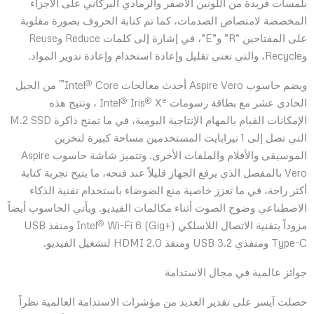
بلمسات فريدة من اللونين الأصفر والرمادي البركاني على الأجزاء
المخصصة لامتصاص الصدمات، كما تم كتابة الحروف بصورة مقلوبة
على المفتاحين “R” و”E”، في إشارة إلى كلمات Reduce وReuse
وRecycle، والتي تعني تقليل وإعادة استخدام وإعادة تدوير المواد.
™
®
ويضم حاسوب Aspire Vero أحدث معالجات Intel
Core
من الجيل
®
®
e
الحادي عشر مع بطاقة رسومات Intel
X
Iris
، وتتيح هذه
الإمكانات القيام بالمهام الإنتاجية اليومية، في ما تمنح ذاكرة M.2 SSD
التي تصل إلى 1 تيرابايت المستخدمين مساحة كبيرة لتخزين
الموسيقى والأفلام والملفات الأخرى. وتتميز شاشة حاسوب Aspire
Vero بالمفصل الذي يرفع الجهاز قليلاً عند فتحه، ما يتيح تجربة كتابة
أكثر راحة، في ما تعزز خاصية منع الضوضاء باستخدام تقنية الذكاء
الاصطناعي وضوح الصوت أثناء مكالمات الفيديو. ويأتي الحاسوب أيضاً
®
مزوداً بتقنية الاتصال اللاسلكي Intel
Wi-Fi 6 (Gig+) ومنفذ USB
Type-C ومنفذي USB 3.2 ومنفذ HDMI 2.0 لتشغيل الفيديو.
جوائز عالمية في مجال الاستدامة
حصلت آيسر على تقدير العديد من مؤشرات الاستدامة العالمية نظراً