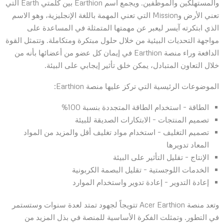
والمستهلكين والموظفين. ويجمع اسم Earthion بين كلمتي Earth التي
تعني الأرض وMission التي تعني المهمة باللغة الإنجليزية، وهو الاسم
الذي ابتكرته آيسر ليعبر عن مهمتها المتمثلة في المساعدة على
مواجهة التحديات البيئية من خلال حلول مبتكرة ومتكاملة. وتتمثل القوة
الدافعة وراء منصة Earthion في إيمان كل عضو من أعضائها بأنه من
خلال التعاون المتبادل، يمكن خلق تأثير إيجابي على البيئة.
الموضوعات الرئيسية التي تركز عليها منصة Earthion:
الطاقة – استخدام الطاقة المتجددة بنسبة 100%
تصميم المنتجات – الابتكارات الصديقة للبيئة
تصميم التغليف – استخدام مواد تغليف أقل والمزيد من المواد
المعاد تدويرها
الإنتاج – تقليل التأثير على البيئة
الخدمات اللوجستية – تقليل البصمة الكربونية
إعادة التدوير – إعادة تدوير واستخدام الموارد
وتعد منصة Acer Earthion تتويجاً لجهود تمتد لعدة سنوات وستستمر
في التطور. وتمثلت الفكرة الأساسية للمنصة في بذل المزيد من