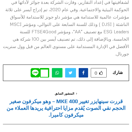
لشفافيتها في إعداد التقارير، وفازت الشركة بعدة جوائز لأدائها في
الحوكمة البيئية والاجتماعية. وفي عام 2020، تم إدراج آيسر على ثلاثة
مؤشرات عالمية للاستدامة هي مؤشر داو جونز للاستدامة للأسواق
الناشئة ( DJSI ) وذلك للسنة السابعة على التوالي، ومؤشر MSCI
ESG Leaders مع تصنيف “AA”، ومؤشر FTSE4Good للسنة
الخامسة. وبالإضافة إلى ذلك، تم تصنيف آيسر بين 100 شركة هي
الأفضل في الإدارة المستدامة على مستوى العالم من قبل وول ستريت
جورنال.
شارك
0
المنشور السابق
قررت سينهايزر تغيير MKE 400 – وهو ميكرفون صغير
الحجم نقي الصوت يُقدم مزايا احترافية يريدها العملاء من
ميكرفون كاميرا.