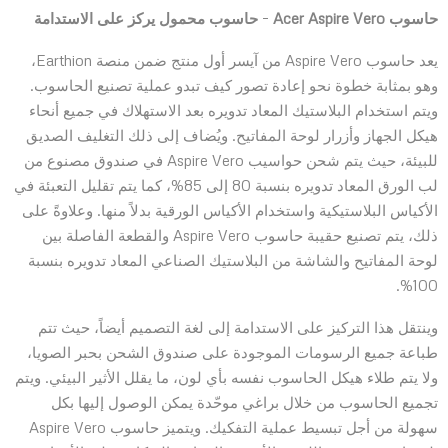
حاسوب
Acer Aspire Vero
–
حاسوب محمول يركز على الاستدامة
يعد حاسوب Aspire Vero من آيسر أول منتج ضمن منصة Earthion،
وهو بمثابة خطوة نحو إعادة تصور كيف تبدو عملية تصنيع الحاسوب.
ويتم استخدام البلاستيك المعاد تدويره بعد الاستهلاك في جميع أنحاء
هيكل الجهاز وأزرار لوحة المفاتيح. ويُضاف إلى ذلك التغليف الصديق
للبيئة، حيث يتم شحن حواسيب Aspire Vero في صندوق مصنوع من
لب الورق المعاد تدويره بنسبة 80 إلى 85%، كما يتم تقليل التعبئة في
الأكياس البلاستيكية واستخدام الأكياس الورقية بدلاً منها. وعلاوةً على
ذلك، يتم تصنيع حقيبة حاسوب Aspire Vero والقطعة الفاصلة بين
لوحة المفاتيح والشاشة من البلاستيك الصناعي المعاد تدويره بنسبة
100%.
وينتقل هذا التركيز على الاستدامة إلى لغة التصميم أيضاً، حيث تتم
طباعة جميع الرسومات الموجودة على صندوق الشحن بحبر الصويا،
ولا يتم طلاء هيكل الحاسوب نفسه بأي لون، ما يقلل الأثير البيئي. ويتم
تجميع الحاسوب من خلال براغي موحّدة يمكن الوصول إليها بكل
سهولة من أجل تبسيط عملية التفكيك. ويتميز حاسوب Aspire Vero