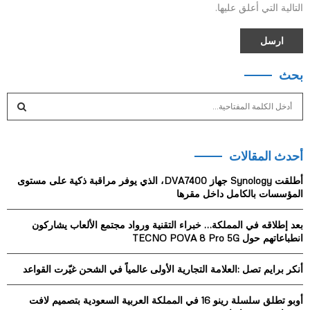
التالية التي أعلق عليها.
بحث
S
e
a
S
r
أحدث المقالات
c
E
h
أطلقت Synology جهاز DVA7400، الذي يوفر مراقبة ذكية على مستوى
f
A
المؤسسات بالكامل داخل مقرها
o
r
R
بعد إطلاقه في المملكة… خبراء التقنية ورواد مجتمع الألعاب يشاركون
:
انطباعاتهم حول TECNO POVA 8 Pro 5G
C
أنكر برايم تصل :العلامة التجارية الأولى عالمياً في الشحن غيّرت القواعد
H
أوبو تطلق سلسلة رينو 16 في المملكة العربية السعودية بتصميم لافت