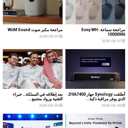
مراجعة سماعة Sony WH-
مراجعة مكبر صوت WiiM Sound
1000XM6
2026-08-07
2026-08-07
أطلقت Synology جهاز DVA7400،
بعد إطلاقه في المملكة… خبراء
الذي يوفر مراقبة ذكية...
التقنية ورواد مجتمع...
2026-08-06
2026-08-06