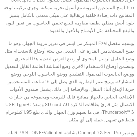
Pro لمنح المبدعين المرونة مع أسهل تجربة ممكنة. وجرى تركيب لوحة
المفاتيح ذات إضاءة خلفية برتقالية على هيكل معدني بالكامل يتميز
بلون أبيض مطلي بطبقة مقاومة للبقع تحمي الحاسوب من تغير اللون
والبقع المختلفة مثل الأوساخ والأحبار والقهوة.
ويسهم مفصل Ezel المبتكر من آيسر في تعزيز مرونة الجهاز، وهو ما
يمنح المستخدمين القدرة على التبديل بين ستة أوضاع للاستخدام مثل
وضع الحامل لرسم المحتوى أو وضع العرض لتقديم هذا المحتوى .
وتتضمن أوضاع الاستخدام الأخرى وضع الشاشة العائمة القابل للتعديل
ووضع الحاسوب المحمول التقليدي ووضع الحاسوب اللوحي ووضع
المشاركة. ويتيح عمر البطارية الذي يصل إلى 18 ساعة، للمستخدمين
حرية الإبداع أثناء التنقل. وبالإضافة إلى ذلك، يشمل صندوق الأدوات
الإبداعية الخاص بالجهاز مفاتيح قابلة للبرمجة ومجموعة من خيارات
الاتصال مثل قارئ بطاقات الذاكرة SD card 7.0 ومنفذ USB Type-C
Thunderbolt™ 3، في ما يسهم وزن الجهاز والذي يبلغ 1.95 كيلوجرام
فقط في تسهيل حمله إلى أي مكان.
ويتميز ConceptD 3 Ezel Pro بشاشة PANTONE-Validated قابلة