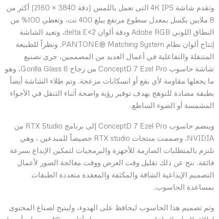
وتقدم شاشة 4K IPS التي تعمل باللمس (دقة 3840 × 2160) أكثر من
8 ملايين بكسل بمعدل سطوع مرتفع يبلغ 400 نت، وتغطي 100% من
النطاق اللوني Adobe RGB ودقة ألوان delta E<2، وتعيد الشاشة
إنتاج ألوان نظام PANTONE® Matching System. ونظراً للطبيعة
المتنقلة والتفاعلية في أعمال العديد من المصممين، جرى تصنيع
شاشة حاسوب ConceptD 7 Ezel Pro من زجاج Gorilla Glass 6، وهو
ما يجعلها مقاومة لأي بقع أو انسكابات مزعجة. وتم طلاء الشاشة أيضاً
بطبقة مضادة للتوهج بهدف توفير رؤية واضحة أثناء التنقل في الأجواء
المشمسة أو الضوء الساطع.
وينضم حاسوب ConceptD 7 Ezel Pro إلى برنامج RTX Studio من
NVIDIA. وصممت منتجات RTX studio خصيصاً للمبدعين ، وهي
تلتزم بالمتطلبات الصارمة للأجهزة والبرمجيات لتمكين الإبداع بسرعة
فائقة. نتج عن ذلك تقليل وقت العرض ووقت معالجة الصور لأعمال
التصميم الإبداعية الشاقة والمكثفة والمعقدة متعددة الطبقات
بمساعدة الحاسوب.
وتم تصميم هذا الحاسوب ليحافظ على الهدوء، وليتيح لصناع المحتوى