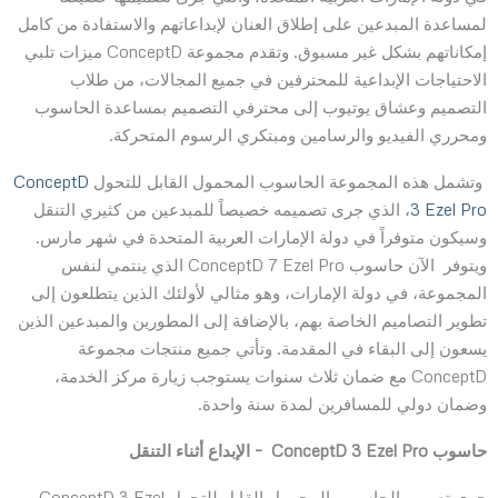
لمساعدة المبدعين على إطلاق العنان لإبداعاتهم والاستفادة من كامل
إمكاناتهم بشكل غير مسبوق. وتقدم مجموعة ConceptD ميزات تلبي
الاحتياجات الإبداعية للمحترفين في جميع المجالات، من طلاب
التصميم وعشاق يوتيوب إلى محترفي التصميم بمساعدة الحاسوب
ومحرري الفيديو والرسامين ومبتكري الرسوم المتحركة.
وتشمل هذه المجموعة الحاسوب المحمول القابل للتحول
ConceptD
3 Ezel Pro
، الذي جرى تصميمه خصيصاً للمبدعين من كثيري التنقل
وسيكون متوفراً في دولة الإمارات العربية المتحدة في شهر مارس.
ويتوفر الآن حاسوب ConceptD 7 Ezel Pro الذي ينتمي لنفس
المجموعة، في دولة الإمارات، وهو مثالي لأولئك الذين يتطلعون إلى
تطوير التصاميم الخاصة بهم، بالإضافة إلى المطورين والمبدعين الذين
يسعون إلى البقاء في المقدمة. وتأتي جميع منتجات مجموعة
ConceptD مع ضمان ثلاث سنوات يستوجب زيارة مركز الخدمة،
وضمان دولي للمسافرين لمدة سنة واحدة.
حاسوب
ConceptD 3 Ezel Pro
– الإبداع أثناء التنقل
جرى تصميم الحاسوب المحمول القابل للتحول ConceptD 3 Ezel