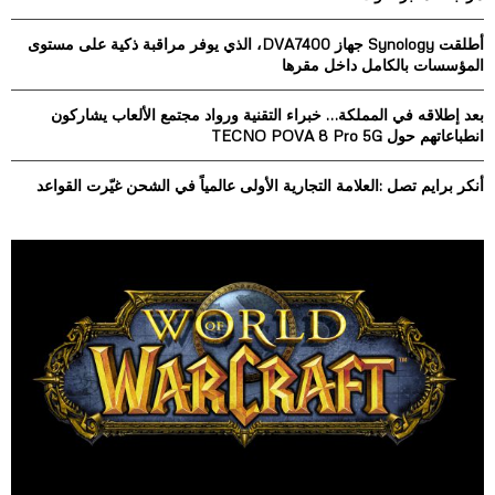
r
R
:
أطلقت Synology جهاز DVA7400، الذي يوفر مراقبة ذكية على مستوى
C
المؤسسات بالكامل داخل مقرها
H
بعد إطلاقه في المملكة… خبراء التقنية ورواد مجتمع الألعاب يشاركون
انطباعاتهم حول TECNO POVA 8 Pro 5G
أنكر برايم تصل :العلامة التجارية الأولى عالمياً في الشحن غيّرت القواعد