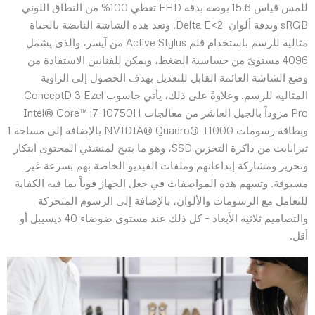
للمس قياس 15.6 بوصة بدقة FHD تغطي 100% من النطاق اللوني
sRGB وبدقة ألوان Delta E<2. وتعد هذه الشاشة النابضة بالحياة
مثالية للرسم باستخدام قلم Active Stylus من آيسر، والذي يشمل
4096 مستوىً من حساسية الضغط، ويمكن للفنانين الاستفادة من
وضع الشاشة العائمة القابل للتعديل بهدف الحصول إلى الزاوية
المثالية للرسم. وعلاوةً على ذلك، يأتي حاسوب ConceptD 3 Ezel
Pro مزوداً بالجيل العاشر من معالجات Intel® Core™ i7-10750H
وبطاقة رسومات NVIDIA® Quadro® T1000 بالإضافة إلى مساحة 1
تيرابايت من ذاكرة التخزين SSD، وهو ما يتيح لمنشئي المحتوى ابتكار
وتحرير ومشاركة إبداعاتهم وملفات الفيديو الخاصة بهم بسرعة غير
مسبوقة. وتسهم هذه المواصفات في جعل الجهاز قوياً بما فيه الكفاية
للتعامل مع الرسومات والألوان، بالإضافة إلى الرسوم المتحركة
والتصاميم ثلاثية الأبعاد – كل ذلك عند مستوى ضوضاء 40 ديسيبل أو
أقل.