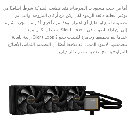
أما من حيث مستويات الضوضاء، فقد قطعت الشركة شوطًا إضافيًا في
توفير أغطية فائقة الرغوة لكل ركن من أركان المروحة. والتي تم
تصميمه لمنع او تقليل أي اهتزاز، وهذا مرة أخرى أكثر من مجرد إشارة
إلى أن أداء الصوت في Silent Loop 2 يجب أن يكون ممتازًا.
عندما يتم تجميعها وجاهزة للتثبيت تبدو Silent Loop 2 رائعة للغاية
بتصميمها الأسود الممي. قد تلاحظ أيضًا أن التصميم الثماني الأضلاع
للمراوح يسمح بتغطية ممتازة للرادياتير.