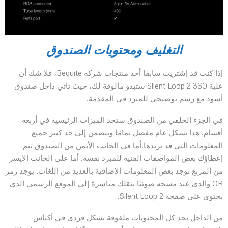
التغليف ومحتويات الصندوق
إذا كنت قد إشتريت سابقا أحد منتجات شركة Bequite، فلا شك أن
علبة Silent Loop 2 360 ستبدو مألوفة لك، حيث تاتي داخل صندوق
أسود مع رسم توضيحي للمبرد في المقدمة.
في الجزء الخلفي من الصندوق ستجد الميزات الرئيسية في أربعة
أقسام. هذا بشكل عام مفصل تمامًا ويتضمن إلى حد كبير جميع
المعلومات التي قد تريدها.أما في الجانب الأيمن من الصندوق يتم
إعطاؤك بعض المواصفات الفنية للمبرد نفسه. أما على الجانب الأيسر
من المربع توجد بعض المعلومات الإضافية بالعديد من اللغات. يوجد رمز
QR والذي عند مسحه ضوئيًا ينقلك مباشرةً إلى الموقع الرسمي الذي
يحتوي على صفحة Silent Loop 2.
من الداخل تجد كل المحتويات ملفوفة بشكل فردي في أكياس