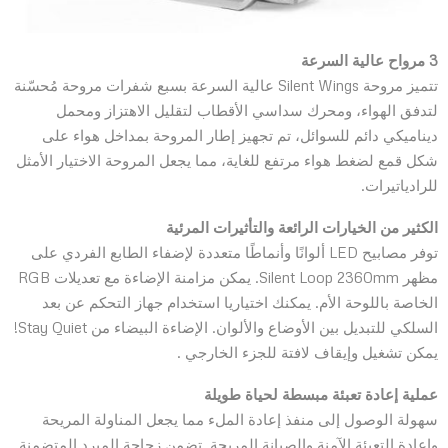
3 مرواح عالية السرعة
تتميز مروحة Silent Wings عالية السرعة بسبع شفرات مروحة مُحسّنة
لتدفق الهواء، ومحرك سداسي الأقطاب لتقليل الاهتزاز ومحمل
ديناميكي دائم للسوائل، تم تجهيز إطار المروحة بمداخل هواء على
شكل قمع لضغط هواء مرتفع للغاية، مما يجعل المروحة الاختيار الأمثل
للرادياتيرات.
الكثير من الخيارات الرائعة والتأثيرات المرئية
توفر مصابيح LED ألوانًا وأنماطًا متعددة لإضفاء الطابع الفردي على
مظهر Silent Loop 2360mm. يمكن مزامنة الإضاءة مع تعديلات RGB
الخاصة باللوحة الأم. يمكنك اختياريا استخدام جهاز التحكم عن بعد
السلكي للتبديل بين الأوضاع والألوان. الإضاءة البيضاء من Stay Quiet!
يمكن تشغيل وإيقاف لافتة للجزء الخارجي .
عملية إعادة تعبئة مبسطة لحياة طويلة
سهولة الوصول إلى منفذ إعادة الملء مما يجعل المناولة المريحة
وإعادة التعبئة الآمنة والصيانة المريحة. تضمن زجاجة المبرد المتضمنة