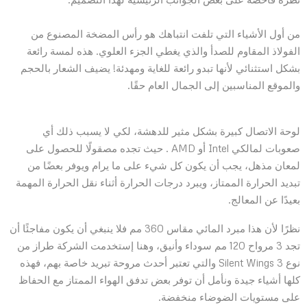
من أول الأشياء التي تلفت انتباهك هو رأس المضخة المصنوع من
الفولاذ المقاوم للصدأ والذي يغطي الجزء العلوي. هذه لمسة رائعة
بشكل استثنائي لأنها تبدو رائعة للغاية ومهدئة! يضيف الشعار بالحجم
والموقع المناسبين إلى الجمال العام حقًا.
لوحة الاتصال كبيرة بشكل مثير للدهشة، لكي لا يسبب ذلك أي
صعوبات لمالكي Intel أو AMD . حيث تجده مصقولًا للحصول على
لمعان مذهل، يجب أن يكون كل شيء على ما يرام ويوفر بعضًا من
تبديد الحرارة الممتاز، ويبرد درجات الحرارة أثناء نقل الحرارة المهمة
بعيدًا عن المعالج.
نظرًا لأن هذا مبرد المائي مقاس 360 مم فلا ينبغي أن يكون مفاجئًا أن
تجد 3 مرواح 120 مم سوداء وأنيق، وهنا إستخدمت الشركة طراز من
نوع Silent Wings 3 والتي تعتبر أحدث مروحة تبريد خاصة بهم، فهذه
كلها أشياء جيدة ونأمل أن توفر بعض تدفق الهواء الممتاز مع الحفاظ
على مستويات الضوضاء منخفضة.