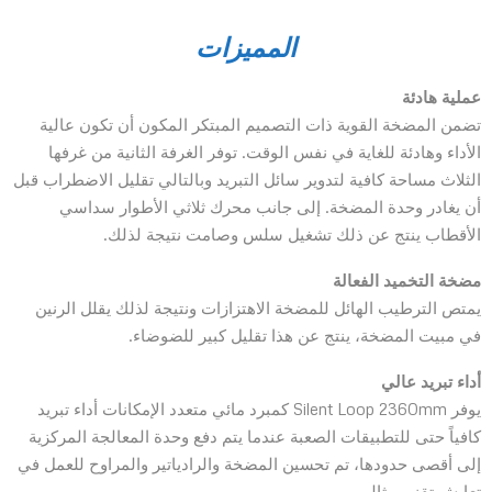
المميزات
عملية هادئة
تضمن المضخة القوية ذات التصميم المبتكر المكون أن تكون عالية
الأداء وهادئة للغاية في نفس الوقت. توفر الغرفة الثانية من غرفها
الثلاث مساحة كافية لتدوير سائل التبريد وبالتالي تقليل الاضطراب قبل
أن يغادر وحدة المضخة. إلى جانب محرك ثلاثي الأطوار سداسي
الأقطاب ينتج عن ذلك تشغيل سلس وصامت نتيجة لذلك.
مضخة التخميد الفعالة
يمتص الترطيب الهائل للمضخة الاهتزازات ونتيجة لذلك يقلل الرنين
في مبيت المضخة، ينتج عن هذا تقليل كبير للضوضاء.
أداء تبريد عالي
يوفر Silent Loop 2360mm كمبرد مائي متعدد الإمكانات أداء تبريد
كافياً حتى للتطبيقات الصعبة عندما يتم دفع وحدة المعالجة المركزية
إلى أقصى حدودها، تم تحسين المضخة والرادياتير والمراوح للعمل في
تعايش تقني مثالي.