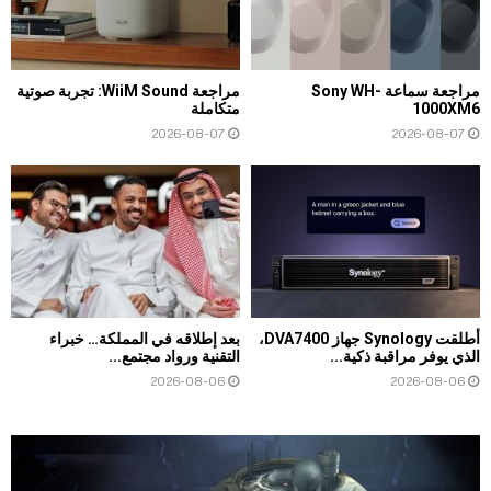
مراجعة سماعة Sony WH-
مراجعة WiiM Sound: تجربة صوتية
1000XM6
متكاملة
2026-08-07
2026-08-07
أطلقت Synology جهاز DVA7400،
بعد إطلاقه في المملكة… خبراء
الذي يوفر مراقبة ذكية...
التقنية ورواد مجتمع...
2026-08-06
2026-08-06