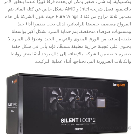
بلاستيكية، إنه شيء صغير يمكن أن يحدث فرقًا كبيرًا عندما يتعلق الأمر
بالتجميع. فصل شريحة Intel و AMD بشكل خاص عن كتلة الماء. يتم
تضمين ثلاثة مراوح من فئة Pure Wings 3 حيث تقول الشركة بان هذه
المرواح مصصمة خصيصًا للرادياتير، لذلك يجب يقدموا أداءً جيدًا
ومستويات ضوضاء منخفضة. يتم حماية المبرد بشكل أكبر بواسطة
طبقة إضافية من الورق المقوى والتي من الجيد. ونظرًا لأن المبرد لا
يحتوي على عجينة حرارية مطبقة مسبقًا، فإنه يأتي في شكل حقنة
صغيرة خاصة من الشركة، بالإضافة إلى ذلك يوجد أيضًا بعض روابط
والكابلات الضرورية التي تحتاجها أثناء عملية التركيب.