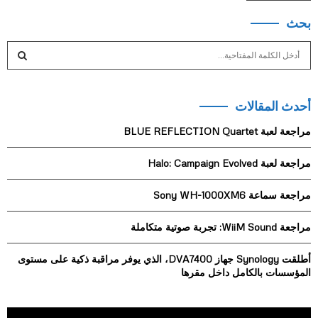
بحث
S
e
a
S
r
أحدث المقالات
c
E
h
مراجعة لعبة BLUE REFLECTION Quartet
f
A
o
مراجعة لعبة Halo: Campaign Evolved
r
R
:
مراجعة سماعة Sony WH-1000XM6
C
H
مراجعة WiiM Sound: تجربة صوتية متكاملة
أطلقت Synology جهاز DVA7400، الذي يوفر مراقبة ذكية على مستوى
المؤسسات بالكامل داخل مقرها