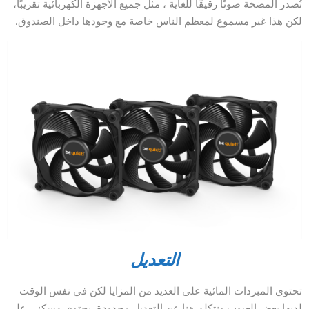
تُصدر المضخة صوتًا رقيقًا للغاية ، مثل جميع الأجهزة الكهربائية تقريبًا،
لكن هذا غير مسموع لمعظم الناس خاصة مع وجودها داخل الصندوق.
التعديل
تحتوي المبردات المائية على العديد من المزايا لكن في نفس الوقت
لديها بعض العيوب ونتكلم هنا عن التعديل محدودة. يحتوي مسكني على