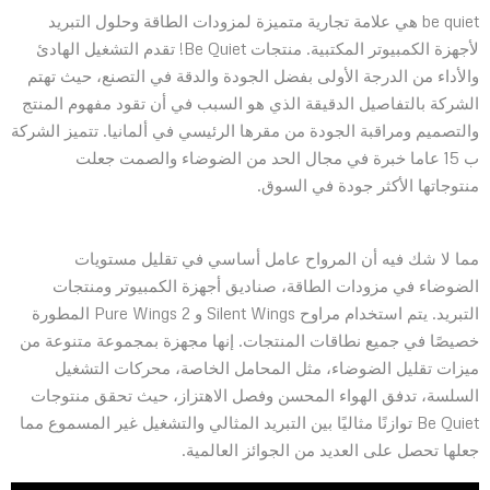
be quiet هي علامة تجارية متميزة لمزودات الطاقة وحلول التبريد
لأجهزة الكمبيوتر المكتبية. منتجات Be Quiet! تقدم التشغيل الهادئ
والأداء من الدرجة الأولى بفضل الجودة والدقة في التصنع، حيث تهتم
الشركة بالتفاصيل الدقيقة الذي هو السبب في أن تقود مفهوم المنتج
والتصميم ومراقبة الجودة من مقرها الرئيسي في ألمانيا. تتميز الشركة
ب 15 عاما خبرة في مجال الحد من الضوضاء والصمت جعلت
منتوجاتها الأكثر جودة في السوق.
مما لا شك فيه أن المرواح عامل أساسي في تقليل مستويات
الضوضاء في مزودات الطاقة، صناديق أجهزة الكمبيوتر ومنتجات
التبريد. يتم استخدام مراوح Silent Wings و Pure Wings 2 المطورة
خصيصًا في جميع نطاقات المنتجات. إنها مجهزة بمجموعة متنوعة من
ميزات تقليل الضوضاء، مثل المحامل الخاصة، محركات التشغيل
السلسة، تدفق الهواء المحسن وفصل الاهتزاز، حيث تحقق منتوجات
Be Quiet توازنًا مثاليًا بين التبريد المثالي والتشغيل غير المسموع مما
جعلها تحصل على العديد من الجوائز العالمية.