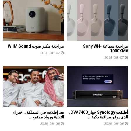
مراجعة سماعة Sony WH-
مراجعة مكبر صوت WiiM Sound
1000XM6
2026-08-07
2026-08-07
أطلقت Synology جهاز DVA7400،
بعد إطلاقه في المملكة… خبراء
الذي يوفر مراقبة ذكية...
التقنية ورواد مجتمع...
2026-08-06
2026-08-06