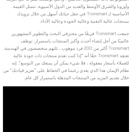
وأوروبا والشرق الأوسط والعديد من الدول الآسيوية. تتمثل القيمة
الأساسية لـ Tronsmart في جعل حياتك أسهل من خلال تزويدك
بمنتجات عالية التقنية وعالية الجودة وعالية الأداء.
جمعت Tronsmart فريقًا من محترفي البحث والتطوير المشهورين
عالميًا من أجل إنشاء أحدث وأكبر المنتجات باستمرار. توظف
Tronsmart أكثر من 200 فرد موهوب ، ثلثهم متخصصون في الهندسة.
تعتقد Tronsmart حقًا أنه “إذا كنت تقدم منتجات ذات جودة عالية
للعملاء بأسعار معقولة ، فلا شيء يمكن أن يمنعك من التوسع”. إنه
نظام الإيمان هذا الذي يغذي رغبتنا في الحفاظ على “تعزيز قيادتك” من
خلال تقديم المزيد من المنتجات المذهلة باستمرار كل عام.