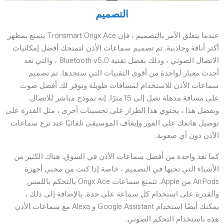
التصميم
عندما يتعلق الأمر بالتصميم ، فإن Tronsmart Onyx Ace يتمتع بمظهر
أكثر أناقة وجاذبية. تم تصميم سماعات الأذن لتمنحك أفضل إمكانيات
الاتصال الصوتي ، وذلك بفضل تقنية Bluetooth v5.0 ، والتي تعد
أحدث معيار لواحدة من أقوى التقنيات التي ستجدها. تم تصميم
سماعات الأذن للاستخدام لمسافات طويلة وتوفر لك أفضل صوت
على مسافة مذهلة تصل إلى 15 مترًا. إنه نموذج مباشر للاتصال.
وبفضل هذا ، يحتوي هذا الطراز على تحسينات أخرى ، مثل القدرة على
توصيل هاتفك على الفور وإيقاف الموسيقى تلقائيًا عند نزع سماعات
الأذن دون أي صعوبة.
كما تعد واحدة من أفضل سماعات الأذن في السوق. هناك الكثير من
الأشياء التي تحبها في التصميم ، خاصة إذا كنت من محبي أجهزة
AirPods من Apple. تتمتع سماعات Onyx Ace بالتحكم باللمس
والقدرة على استخدام كل سماعة على حدة. بالإضافة إلى ذلك ،
يمكنك أيضًا استخدام Google Assistant و Alexa مع سماعات الأذن
هذه باستخدام التحكم الصوتي.