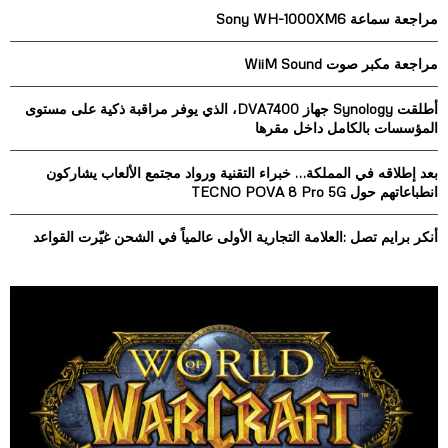
h
مراجعة سماعة Sony WH-1000XM6
f
A
o
مراجعة مكبر صوت WiiM Sound
r
R
:
أطلقت Synology جهاز DVA7400، الذي يوفر مراقبة ذكية على مستوى
C
المؤسسات بالكامل داخل مقرها
H
بعد إطلاقه في المملكة… خبراء التقنية ورواد مجتمع الألعاب يشاركون
انطباعاتهم حول TECNO POVA 8 Pro 5G
أنكر برايم تصل :العلامة التجارية الأولى عالمياً في الشحن غيّرت القواعد