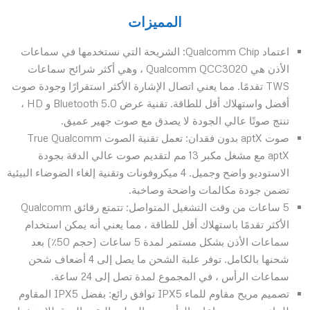
المميزات
اعتماد Qualcomm Chip: الشريحة التي نستخدمها في سماعات
الأذن هي Qualcomm QCC3020 ، وهي أكثر شرائح سماعات
TWS تقدمًا. مما يعني اتصال الإشارة الأكثر استقرارًا وجودة صوت
أفضل واستهلاك أقل للطاقة. تقنية عرض Bluetooth 5.0 و HD ،
تنتج صوتًا عالي الجودة لا يصدق مع صوت جهير عميق.
صوت aptX بدون فقدان: تعمل تقنية الصوت True Qualcomm
aptX مع مشغل مكبر 13 مم لتقديم صوت عالي الدقة بجودة
الاستوديو واضح وجميل. 4 ميكروفونات وتقنية إلغاء الضوضاء البيئية
تضمن جودة مكالمات واضحة وصاخبة.
5 ساعات من وقت التشغيل المتواصل: تتمتع رقائق Qualcomm
الأكثر تقدمًا باستهلاك أقل للطاقة ، مما يعني أنه يمكن استخدام
سماعات الأذن بشكل مستمر لمدة 5 ساعات (حجم 50٪) بعد
شحنها بالكامل. توفر علبة الشحن ما يصل إلى 4 أضعاف شحن
سماعات الرأس ، في المجموع لمدة تصل إلى 24 ساعة.
تصميم مريح مقاوم للماء IPX5 توافق رائع: بفضل IPX5 المقاوم