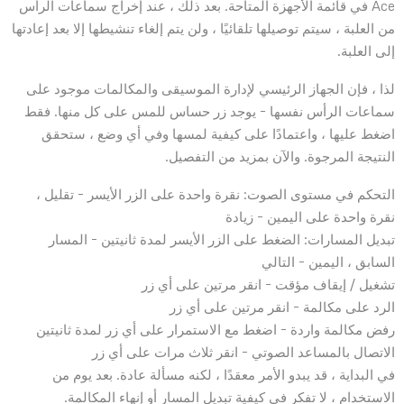
Ace في قائمة الأجهزة المتاحة. بعد ذلك ، عند إخراج سماعات الرأس
من العلبة ، سيتم توصيلها تلقائيًا ، ولن يتم إلغاء تنشيطها إلا بعد إعادتها
إلى العلبة.
لذا ، فإن الجهاز الرئيسي لإدارة الموسيقى والمكالمات موجود على
سماعات الرأس نفسها – يوجد زر حساس للمس على كل منها. فقط
اضغط عليها ، واعتمادًا على كيفية لمسها وفي أي وضع ، ستحقق
النتيجة المرجوة. والآن بمزيد من التفصيل.
التحكم في مستوى الصوت: نقرة واحدة على الزر الأيسر – تقليل ،
نقرة واحدة على اليمين – زيادة
تبديل المسارات: الضغط على الزر الأيسر لمدة ثانيتين – المسار
السابق ، اليمين – التالي
تشغيل / إيقاف مؤقت – انقر مرتين على أي زر
الرد على مكالمة – انقر مرتين على أي زر
رفض مكالمة واردة – اضغط مع الاستمرار على أي زر لمدة ثانيتين
الاتصال بالمساعد الصوتي – انقر ثلاث مرات على أي زر
في البداية ، قد يبدو الأمر معقدًا ، لكنه مسألة عادة. بعد يوم من
الاستخدام ، لا تفكر في كيفية تبديل المسار أو إنهاء المكالمة.