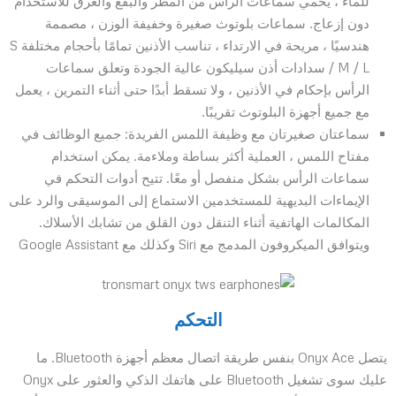
للماء ، يحمي سماعات الرأس من المطر والبقع والعرق للاستخدام
دون إزعاج. سماعات بلوتوث صغيرة وخفيفة الوزن ، مصممة
هندسيًا ، مريحة في الارتداء ، تناسب الأذنين تمامًا بأحجام مختلفة S
/ M / L سدادات أذن سيليكون عالية الجودة وتعلق سماعات
الرأس بإحكام في الأذنين ، ولا تسقط أبدًا حتى أثناء التمرين ، يعمل
مع جميع أجهزة البلوتوث تقريبًا.
سماعتان صغيرتان مع وظيفة اللمس الفريدة: جميع الوظائف في
مفتاح اللمس ، العملية أكثر بساطة وملاءمة. يمكن استخدام
سماعات الرأس بشكل منفصل أو معًا. تتيح أدوات التحكم في
الإيماءات البديهية للمستخدمين الاستماع إلى الموسيقى والرد على
المكالمات الهاتفية أثناء التنقل دون القلق من تشابك الأسلاك.
ويتوافق الميكروفون المدمج مع Siri وكذلك مع Google Assistant
التحكم
يتصل Onyx Ace بنفس طريقة اتصال معظم أجهزة Bluetooth. ما
عليك سوى تشغيل Bluetooth على هاتفك الذكي والعثور على Onyx