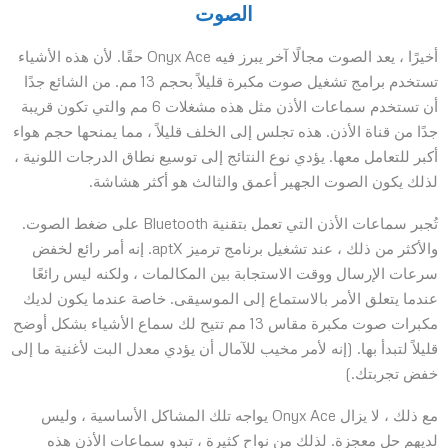
الصوت
أخيرًا ، يعد الصوت مجالًا آخر يبرز فيه Onyx Ace حقًا. لأن هذه الأشياء
تستخدم برامج تشغيل صوت مكبرة قليلاً بحجم 13 مم. من الشائع جدًا
أن تستخدم سماعات الأذن مثل هذه مشغلات 6 مم والتي تكون قريبة
جدًا من قناة الأذن. هذه تجلس إلى الخلف قليلاً ، مما يمنحها حجم هواء
أكبر للتعامل معها. يؤدي نوع النتائج إلى توسيع نطاق الدرجات اللونية ،
لذلك يكون الصوت الجهير أعمق والثالث هو أكثر هشاشة.
تُجبر سماعات الأذن التي تعمل بتقنية Bluetooth على ضغط الصوت.
والأكثر من ذلك ، عند تشغيل برنامج ترميز aptX. إنه أمر رائع لخفض
سرعات الإرسال ووقت الاستجابة بين المكالمات ، ولكنه ليس رائعًا
عندما يتعلق الأمر بالاستماع إلى الموسيقى. خاصة عندما يكون لديك
مكبرات صوت مكبرة مقاس 13 مم تتيح لك سماع الأشياء بشكل أوضح
قليلاً لتبدأ بها. (إنه لأمر مخيب للآمال أن يؤدي معدل البت لأغنية ما إلى
خفض تجربتك.)
مع ذلك ، لا يزال Onyx Ace يواجه تلك المشاكل الأساسية ، وليس
لديهم حل معجزة. لذلك من نواح كثيرة ، تبدو سماعات الأذن هذه