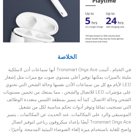
الخلاصة
في الختام ، أثبتت Tronsmart Onyx Ace أنها سماعات أذن لاسلكية
مليئة بالميزات يمكنها توفير أعلى مستوى صوت مع ميزات مثل إشعار
LED لأيام مع كل من سماعات الأذن نفسها وحالة الشحن التي تحتوي
على مؤشرات LED للاتصال والشحن ، مما يمنعك من تخمين مستويات
الشحن وحالة الاتصال. كما أنه يتميز بمنطقة اللمس متعددة الوظائف
التي تستجيب تمامًا وتوفر أدوات تحكم مناسبة لكل من تشغيل
الموسيقى والرد على المكالمات. عند الحديث عن المكالمات ، يتميز
Tronsmart Onyx Ace أيضًا بإعداد ميكروفون رباعي لتوفير اتصال
واضح للغاية باستخدام ميزة إلغاء الضوضاء البيئية المدمجة. وأخيرًا ،