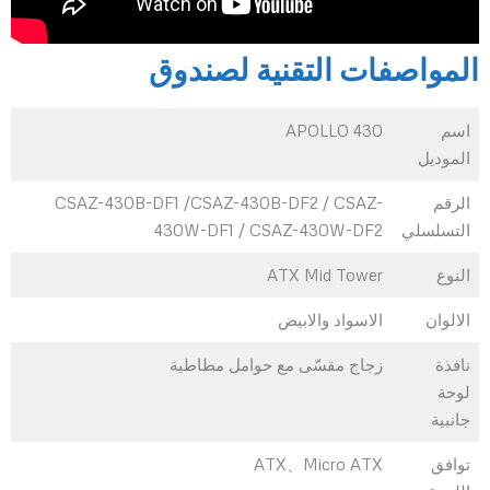
المواصفات التقنية لصندوق
اسم
APOLLO 430
الموديل
الرقم
CSAZ-430B-DF1 /CSAZ-430B-DF2 / CSAZ-
التسلسلي
430W-DF1 / CSAZ-430W-DF2
النوع
ATX Mid Tower
الالوان
الاسواد والابيض
نافذة
زجاج مقسّى مع حوامل مطاطية
لوحة
جانبية
توافق
ATX、Micro ATX