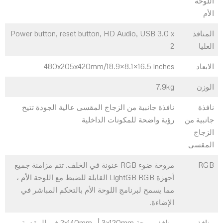
اللوحة
الأم
المنافذ
Power button, reset button, HD Audio, USB 3.0 x
العليا
2
الابعاد
480x205x420mm/18.9×8.1×16.5 inches
الوزن
7.9kg
نافذة
نافذة جانبية من الزجاج المقسى عالية الجودة تتيح
جانبية من
رؤية واضحة للمكونات الداخلية
الزجاج
المقسى
RGB
مروحة ضوء RGB عنونة في الخلف. تتم مزامنة جميع
أجهزة LightGB RGB القابلة للضبط مع اللوحة الأم ،
مما يسمح لبرنامج اللوحة الأم بالتحكم المباشر في
الإضاءة.
منافذ
منافذ مروحة 3x120mm أو 2x140mm في المقدمة