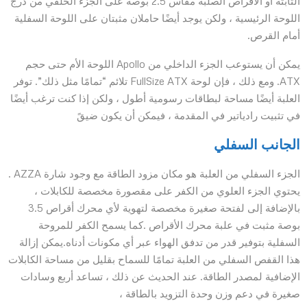
الثابتة أو الأقراص الصلبة مقاس 2.5 بوصة على الجزء الخلفي من درج
اللوحة الرئيسية ، ولكن يوجد أيضًا حاملان مثبتان على اللوحة السفلية
أمام القرص.
يمكن أن يستوعب الجزء الداخلي من Apollo اللوحة الأم حتى حجم
ATX. ومع ذلك ، فإن لوحة FullSize ATX تلائم “تمامًا مثل ذلك”. توفر
العلبة أيضًا مساحة لبطاقات رسومية أطول ، ولكن إذا كنت ترغب أيضًا
في تثبيت رادياتير في المقدمة ، فيمكن أن يكون ضيقً
الجانب السفلي
الجزء السفلي من العلبة هو مكان مزود الطاقة مع وجود شارة AZZA .
يحتوي الجزء العلوي من الكفر على مقصورة مخصصة للكابلات ،
بالإضافة إلى لفتحة صغيرة مخصصة لتهوية لأي محرك أقراص 3.5
بوصة مثبت في علبة محرك الأقراص .كما يسمح الكفر للمروحة
السفلية بتوفير قدر من تدفق الهواء عبر أي مكونات أدناه.يمكن إزالة
هذا القفص السفلي من العلبة تمامًا للسماح بقليل من مساحة الكابلات
الإضافية لمصدر الطاقة. عند الحديث عن ذلك ، تساعد أربع وسادات
صغيرة في دعم وزن وحدة التزويد بالطاقة ،