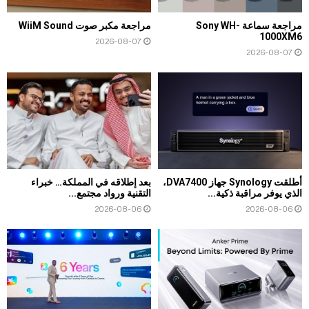
مراجعة سماعة Sony WH-
مراجعة مكبر صوت WiiM Sound
1000XM6
2026-08-07
2026-08-07
أطلقت Synology جهاز DVA7400،
بعد إطلاقه في المملكة… خبراء
الذي يوفر مراقبة ذكية...
التقنية ورواد مجتمع...
2026-08-06
2026-08-06