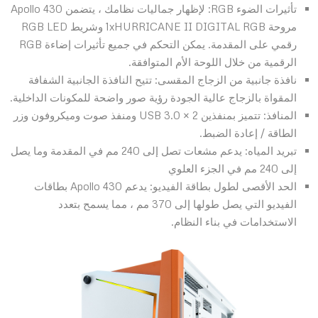
تأثيرات الضوء RGB: لإظهار جماليات نظامك ، يتضمن Apollo 430
مروحة 1xHURRICANE II DIGITAL RGB وشريط RGB LED
رقمي على المقدمة. يمكن التحكم في جميع تأثيرات إضاءة RGB
الرقمية من خلال اللوحة الأم المتوافقة.
نافذة جانبية من الزجاج المقسى: تتيح النافذة الجانبية الشفافة
المقواة بالزجاج عالية الجودة رؤية صور واضحة للمكونات الداخلية.
المنافذ: تتميز بمنفذين USB 3.0 × 2 ومنفذ صوت وميكروفون وزر
الطاقة / إعادة الضبط.
تبريد المياه: يدعم مشعات تصل إلى 240 مم في المقدمة وما يصل
إلى 240 مم في الجزء العلوي
الحد الأقصى لطول بطاقة الفيديو: يدعم Apollo 430 بطاقات
الفيديو التي يصل طولها إلى 370 مم ، مما يسمح بتعدد
الاستخدامات في بناء النظام.