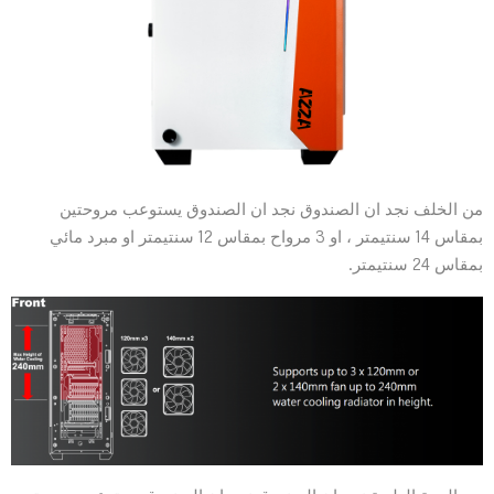
من الخلف نجد ان الصندوق نجد ان الصندوق يستوعب مروحتين
بمقاس 14 سنتيمتر ، او 3 مرواح بمقاس 12 سنتيمتر او مبرد مائي
بمقاس 24 سنتيمتر.