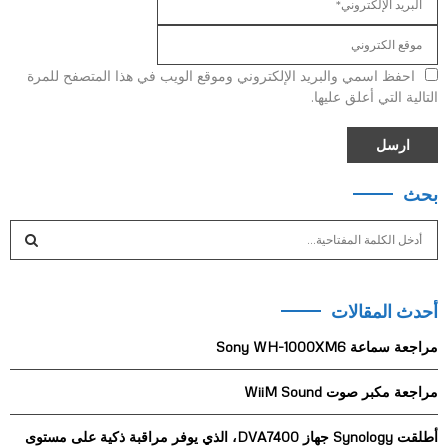
احفظ اسمي والبريد الإلكتروني وموقع الويب في هذا المتصفح للمرة
التالية التي أعلق عليها.
بحث
S
e
a
S
r
أحدث المقالات
c
E
h
مراجعة سماعة Sony WH-1000XM6
f
A
o
مراجعة مكبر صوت WiiM Sound
r
R
:
أطلقت Synology جهاز DVA7400، الذي يوفر مراقبة ذكية على مستوى
C