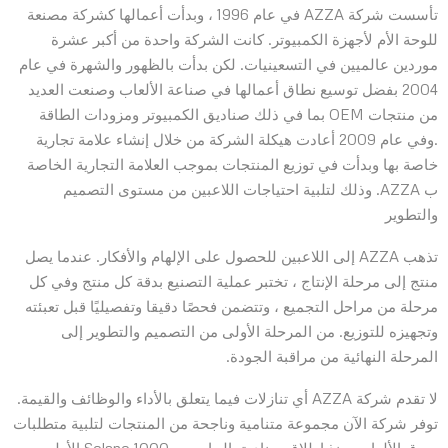
تأسست شركة AZZA في عام 1996 ، وبدأت أعمالها كشركة مصنعة
للوحة الأم لأجهزة الكمبيوتر. كانت الشركة واحدة من أكبر عشرة
موردين عالميين في التسعينيات. لكن بدأت بالظهور والشهرة في عام
2004 بفضل توسيع نطاق أعمالها في صناعة الألعاب وصنعت العديد
من منتجات OEM بما في ذلك صناديق الكمبيوتر ومزودات الطاقة
.وفي عام 2009 أعادت هيكلة الشركة من خلال إنشاء علامة تجارية
خاصة بها وبدأت في توزيع المنتجات بموجب العلامة التجارية الخاصة
ب AZZA. وذلك لتلبية احتياجات اللاعبين من مستوى التصميم
والتطوير
تذهب AZZA إلى اللاعبين للحصول على الإلهام والأفكار. عندما يصل
منتج إلى مرحلة الإنتاج ، تختبر عملية التصنيع بدقة كل منتج وفي كل
مرحلة من مراحل التجميع ، وتتضمن فحصًا دقيقا وتفصيليًا قبل تعبئته
وتجهيزه للتوزيع. من المرحلة الأولى من التصميم والتطوير إلى
المرحلة النهائية من مراقبة الجودة.
لا تقدم شركة AZZA أي تنازلات فيما يتعلق بالأداء والوظائف والقيمة.
توفر شركة الآن مجموعة متنامية وناجحة من المنتجات لتلبية متطلبات
سوق الألعاب. منذ إطلاق صناديق الحاسوب Solano 1000 الأولى ،