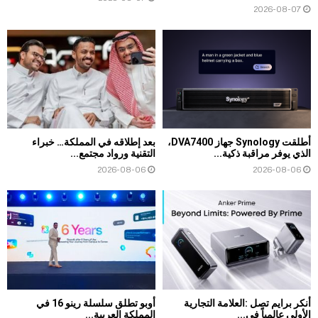
2026-08-07
أطلقت Synology جهاز DVA7400،
بعد إطلاقه في المملكة… خبراء
الذي يوفر مراقبة ذكية...
التقنية ورواد مجتمع...
2026-08-06
2026-08-06
أنكر برايم تصل :العلامة التجارية
أوبو تطلق سلسلة رينو 16 في
الأولى عالمياً في...
المملكة العربية...