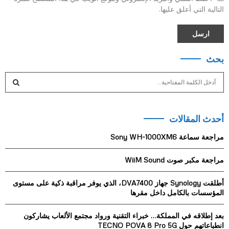
التالية التي أعلق عليها.
بحث
S
e
a
S
r
أحدث المقالات
c
E
h
مراجعة سماعة Sony WH-1000XM6
f
A
o
مراجعة مكبر صوت WiiM Sound
r
R
:
أطلقت Synology جهاز DVA7400، الذي يوفر مراقبة ذكية على مستوى
C
المؤسسات بالكامل داخل مقرها
H
بعد إطلاقه في المملكة… خبراء التقنية ورواد مجتمع الألعاب يشاركون
انطباعاتهم حول TECNO POVA 8 Pro 5G