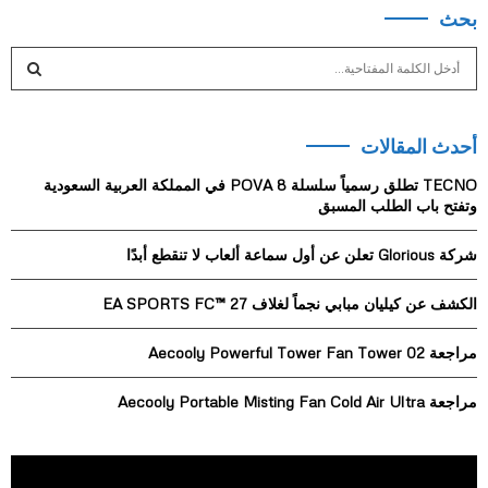
بحث
S
e
a
S
r
أحدث المقالات
c
E
h
TECNO تطلق رسمياً سلسلة POVA 8 في المملكة العربية السعودية
f
A
وتفتح باب الطلب المسبق
o
r
R
شركة Glorious تعلن عن أول سماعة ألعاب لا تنقطع أبدًا
:
C
الكشف عن كيليان مبابي نجماً لغلاف EA SPORTS FC™ 27
H
مراجعة Aecooly Powerful Tower Fan Tower 02
مراجعة Aecooly Portable Misting Fan Cold Air Ultra