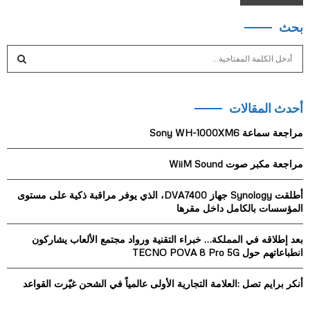
بحث
S
e
a
S
r
أحدث المقالات
c
E
h
مراجعة سماعة Sony WH-1000XM6
f
A
o
مراجعة مكبر صوت WiiM Sound
r
R
:
أطلقت Synology جهاز DVA7400، الذي يوفر مراقبة ذكية على مستوى
C
المؤسسات بالكامل داخل مقرها
H
بعد إطلاقه في المملكة… خبراء التقنية ورواد مجتمع الألعاب يشاركون
انطباعاتهم حول TECNO POVA 8 Pro 5G
أنكر برايم تصل :العلامة التجارية الأولى عالمياً في الشحن غيّرت القواعد