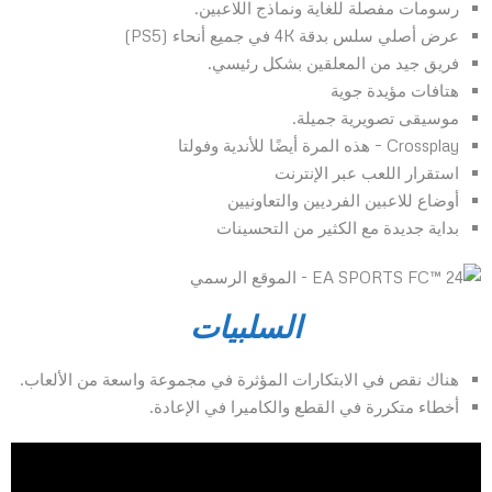
رسومات مفصلة للغاية ونماذج اللاعبين.
عرض أصلي سلس بدقة 4K في جميع أنحاء (PS5)
فريق جيد من المعلقين بشكل رئيسي.
هتافات مؤيدة جوية
موسيقى تصويرية جميلة.
Crossplay – هذه المرة أيضًا للأندية وفولتا
استقرار اللعب عبر الإنترنت
أوضاع للاعبين الفرديين والتعاونيين
بداية جديدة مع الكثير من التحسينات
السلبيات
هناك نقص في الابتكارات المؤثرة في مجموعة واسعة من الألعاب.
أخطاء متكررة في القطع والكاميرا في الإعادة.