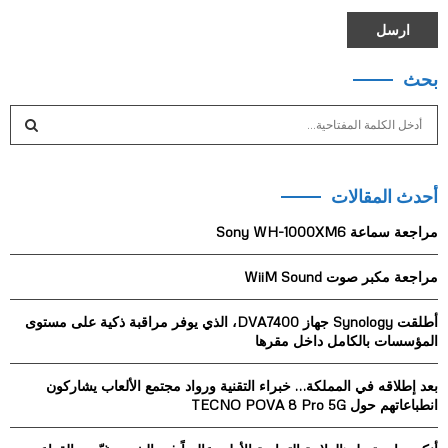
بحث
S
e
a
S
r
أحدث المقالات
c
E
h
مراجعة سماعة Sony WH-1000XM6
f
A
o
مراجعة مكبر صوت WiiM Sound
r
R
:
أطلقت Synology جهاز DVA7400، الذي يوفر مراقبة ذكية على مستوى
C
المؤسسات بالكامل داخل مقرها
H
بعد إطلاقه في المملكة… خبراء التقنية ورواد مجتمع الألعاب يشاركون
انطباعاتهم حول TECNO POVA 8 Pro 5G