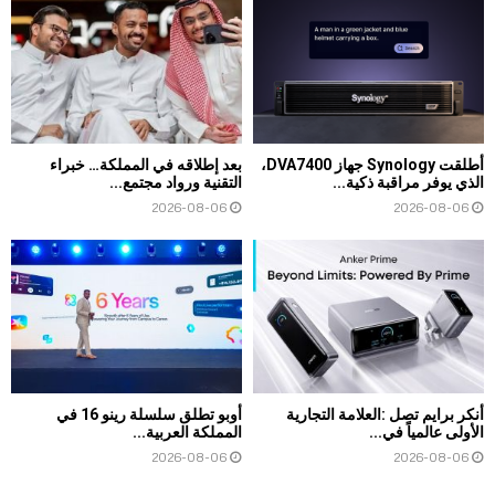
أطلقت Synology جهاز DVA7400،
بعد إطلاقه في المملكة… خبراء
الذي يوفر مراقبة ذكية...
التقنية ورواد مجتمع...
2026-08-06
2026-08-06
أنكر برايم تصل :العلامة التجارية
أوبو تطلق سلسلة رينو 16 في
الأولى عالمياً في...
المملكة العربية...
2026-08-06
2026-08-06