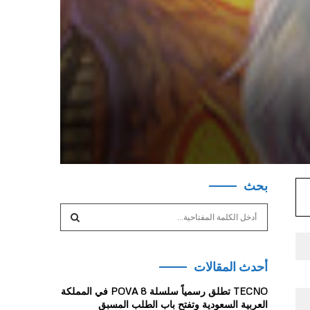
بحث
S
e
a
S
r
أحدث المقالات
c
E
h
TECNO تطلق رسمياً سلسلة POVA 8 في المملكة
f
A
العربية السعودية وتفتح باب الطلب المسبق