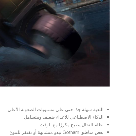
اللعبة سهلة جدًا حتى على مستويات الصعوبة الأعلى
الذكاء الاصطناعي للأعداء ضعيف ومتساهل
نظام القتال يصبح مكررًا مع الوقت
بعض مناطق Gotham تبدو متشابهة أو تفتقر للتنوع