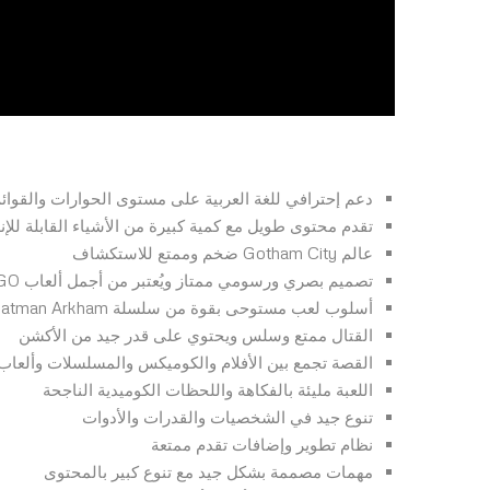
دعم إحترافي للغة العربية على مستوى الحوارات والقوائ
تقدم محتوى طويل مع كمية كبيرة من الأشياء القابلة للإ
عالم Gotham City ضخم وممتع للاستكشاف
تصميم بصري ورسومي ممتاز ويُعتبر من أجمل ألعاب LEGO
أسلوب لعب مستوحى بقوة من سلسلة Batman Arkham
القتال ممتع وسلس ويحتوي على قدر جيد من الأكشن
القصة تجمع بين الأفلام والكوميكس والمسلسلات وألعاب Batman بطريقة ممتاز
اللعبة مليئة بالفكاهة واللحظات الكوميدية الناجحة
تنوع جيد في الشخصيات والقدرات والأدوات
نظام تطوير وإضافات تقدم ممتعة
مهمات مصممة بشكل جيد مع تنوع كبير بالمحتوى