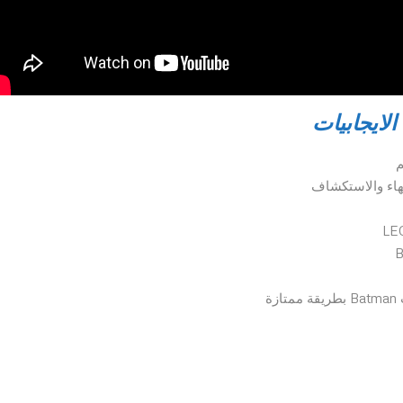
الايجابيات
م
نهاء والاستكشاف
ة