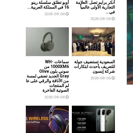
أنكر برايم تصل :العلامة
أوبو تطلق سلسلة رينو
التجارية الأولى عالمياً
16 في المملكة العربية...
في...
2026-08-06
2026-08-06
السعودية تستضيف جولة
سماعات WH-
للتعريف بأحدث ابتكارات
1000XM6 من
شركة إبسون
سوني بلون Olive
Gray الجديد تضفي لمسة
2026-08-06
من الأناقة والرقي على عا
لم المنتجات
الصوتية الفاخرة
2026-08-06