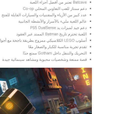
Batcave تعتبر من أفضل أجزاء اللعبة
دعم ممتاز للعب التعاوني المحلي Co-op
عدد كبير من الأزياء والمقتنيات والسيارات القابلة للفتح
عالم اللعبة مليء بالأسرار والأنشطة الجانبية
دعم جيد لميزات يد PS5 DualSense
اللعبة تحترم تاريخ Batman الممتد عبر العقود
أسلوب LEGO الكلاسيكي ممزوج بطريقة ناجحة مع أجواء Batman الجدية
تقدم تجربة مناسبة للكبار والصغار معًا
التحريك والتنقل داخل Gotham ممتع جدًا
قصة ممتعة وشخصيات محبوبة ومشاهد سينمائية جيدة