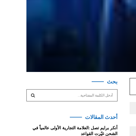
بحث
S
e
a
S
r
أحدث المقالات
c
E
h
أنكر برايم تصل :العلامة التجارية الأولى عالمياً في
f
A
الشحن غيّرت القواعد