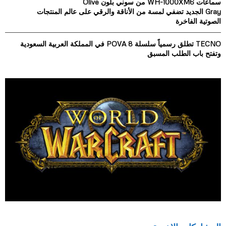
سماعات WH-1000XM6 من سوني بلون Olive
Gray الجديد تضفي لمسة من الأناقة والرقي على عالم المنتجات
الصوتية الفاخرة
TECNO تطلق رسمياً سلسلة POVA 8 في المملكة العربية السعودية
وتفتح باب الطلب المسبق