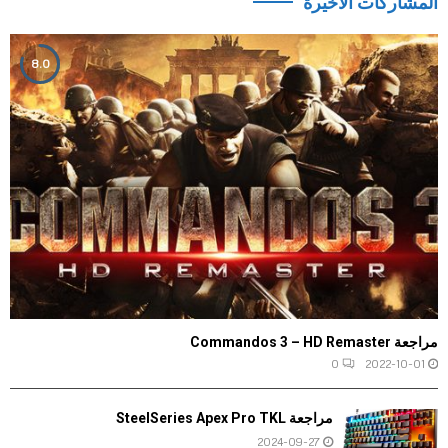
المشاركات الاخيرة
8.0
مراجعة Commandos 3 – HD Remaster
0
2022-10-01
مراجعة SteelSeries Apex Pro TKL
2024-09-27