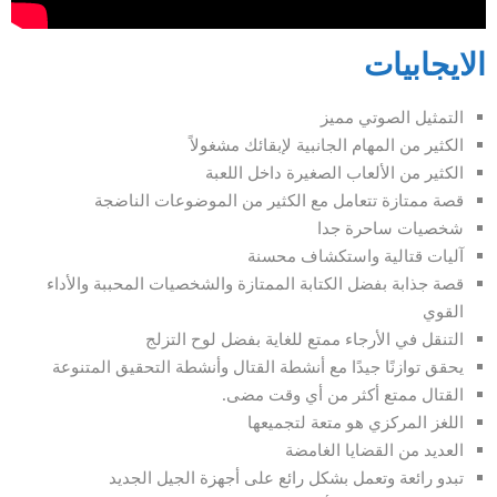
الايجابيات
التمثيل الصوتي مميز
الكثير من المهام الجانبية لإبقائك مشغولاً
الكثير من الألعاب الصغيرة داخل اللعبة
قصة ممتازة تتعامل مع الكثير من الموضوعات الناضجة
شخصيات ساحرة جدا
آليات قتالية واستكشاف محسنة
قصة جذابة بفضل الكتابة الممتازة والشخصيات المحببة والأداء
القوي
التنقل في الأرجاء ممتع للغاية بفضل لوح التزلج
يحقق توازنًا جيدًا مع أنشطة القتال وأنشطة التحقيق المتنوعة
القتال ممتع أكثر من أي وقت مضى.
اللغز المركزي هو متعة لتجميعها
العديد من القضايا الغامضة
تبدو رائعة وتعمل بشكل رائع على أجهزة الجيل الجديد