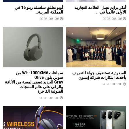
أنكر برايم تصل :العلامة التجارية
أوبو تطلق سلسلة رينو 16 في
الأولى عالمياً في...
المملكة العربية...
2026-08-06
2026-08-06
السعودية تستضيف جولة للتعريف
سماعات WH-1000XM6 من
بأحدث ابتكارات شركة إبسون
سوني بلون Olive
Gray الجديد تضفي لمسة من الأناقة
2026-08-06
والرقي على عالم المنتجات
الصوتية الفاخرة
2026-08-06