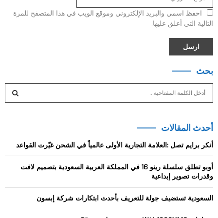
احفظ اسمي والبريد الإلكتروني وموقع الويب في هذا المتصفح للمرة
التالية التي أعلق عليها.
بحث
S
e
a
S
r
أحدث المقالات
c
E
h
أنكر برايم تصل :العلامة التجارية الأولى عالمياً في الشحن غيّرت القواعد
f
A
o
أوبو تطلق سلسلة رينو 16 في المملكة العربية السعودية بتصميم لافت
r
R
وقدرات تصوير إبداعية
:
C
السعودية تستضيف جولة للتعريف بأحدث ابتكارات شركة إبسون
H