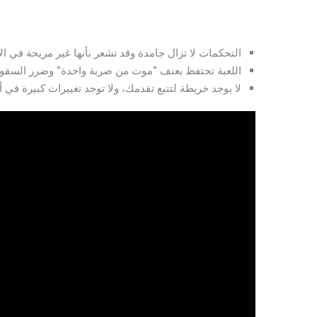
التحكمات لا تزال جامدة وقد تشعر بأنها غير مريحة في الأ
اللعبة تحتفظ بعنف “موت من ضربة واحدة” وضرر السق
لا يوجد خريطة لتتبع تقدمك، ولا توجد تغييرات كبيرة في 