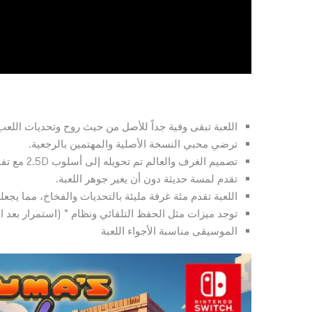
اللعبة تبقى وفية جداً للأصل من حيث روح وتحديات اللعب
ترضي محبي النسخة الأصلية والمهتمين بالرجعية.
تصميم الغرف والعالم تم تحويله إلى أسلوب 2.5D مع تفاصيل أوسع مقارنة بالأصل.
تقدم لمسة حديثة دون أن يغير جوهر اللعبة.
اللعبة تقدم مئة غرفة مليئة بالتحديات والفخاخ، مما يجعلها
توجد ميزات مثل الحفظ التلقائي ونظام ” (استمرار بعد 
الموسيقى مناسبة الأجواء اللعبة