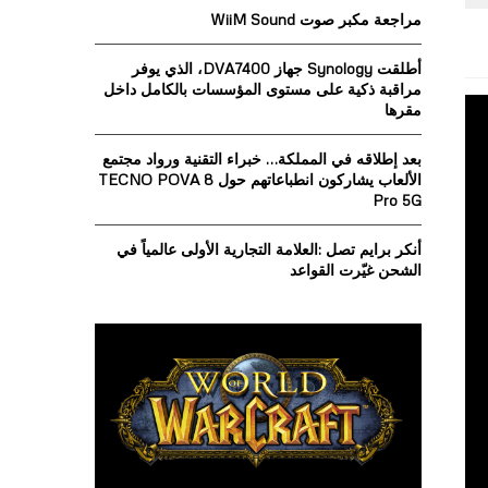
o
مراجعة مكبر صوت WiiM Sound
r
R
:
أطلقت Synology جهاز DVA7400، الذي يوفر
C
مراقبة ذكية على مستوى المؤسسات بالكامل داخل
مقرها
H
بعد إطلاقه في المملكة… خبراء التقنية ورواد مجتمع
الألعاب يشاركون انطباعاتهم حول TECNO POVA 8
Pro 5G
أنكر برايم تصل :العلامة التجارية الأولى عالمياً في
الشحن غيّرت القواعد