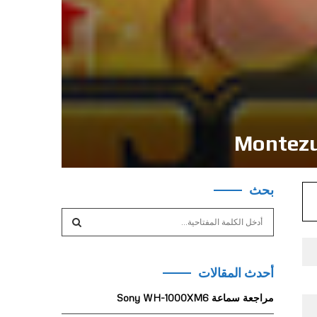
بحث
S
e
a
S
r
أحدث المقالات
c
E
h
مراجعة سماعة Sony WH-1000XM6
f
A