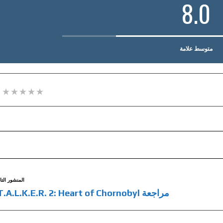
8.0
متوسط علامة
المنشور التا
مراجعة S.T.A.L.K.E.R. 2: Heart of Chornobyl