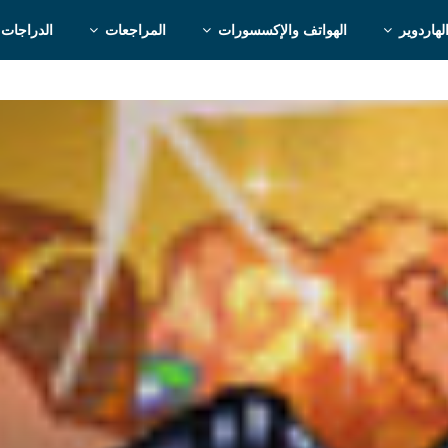
لهاردوير
الهواتف والإكسسورات
المراجعات
الدراجات 