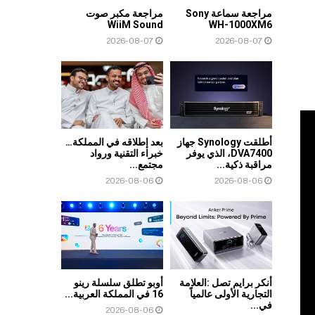
مراجعة سماعة Sony
مراجعة مكبر صوت
WiiM Sound
WH-1000XM6
2026-08-07
2026-08-07
أطلقت Synology جهاز
بعد إطلاقه في المملكة…
DVA7400، الذي يوفر
خبراء التقنية ورواد
مراقبة ذكية...
مجتمع...
2026-08-06
2026-08-06
أنكر برايم تصل :العلامة
أوبو تطلق سلسلة رينو
التجارية الأولى عالمياً
16 في المملكة العربية...
في...
2026-08-06