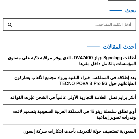
بحث
S
e
a
S
r
أحدث المقالات
c
E
h
أطلقت Synology جهاز DVA7400، الذي يوفر مراقبة ذكية على مستوى
f
A
المؤسسات بالكامل داخل مقرها
o
r
R
بعد إطلاقه في المملكة… خبراء التقنية ورواد مجتمع الألعاب يشاركون
:
انطباعاتهم حول TECNO POVA 8 Pro 5G
C
أنكر برايم تصل :العلامة التجارية الأولى عالمياً في الشحن غيّرت القواعد
H
أوبو تطلق سلسلة رينو 16 في المملكة العربية السعودية بتصميم لافت
وقدرات تصوير إبداعية
السعودية تستضيف جولة للتعريف بأحدث ابتكارات شركة إبسون