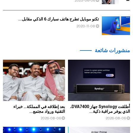
2023-06-06
تكنو موبايل تطرح هاتف سبارك 6 الذكي مقابل...
2020-11-08
منشورات شائعة
أطلقت Synology جهاز DVA7400،
بعد إطلاقه في المملكة… خبراء
الذي يوفر مراقبة ذكية...
التقنية ورواد مجتمع...
2026-08-06
2026-08-06