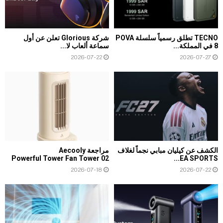
TECNO تطلق رسمياً سلسلة POVA
شركة Glorious تعلن عن أول
8 في المملكة...
سماعة ألعاب لا...
2026-07-22
2026-07-27
الكشف عن كيليان مبابي نجماً لغلاف
مراجعة Aecooly
Powerful Tower Fan Tower 02
EA SPORTS...
2026-07-18
2026-07-22