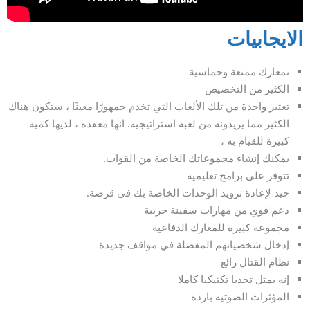
الايجابيات
نمعارك ممتعة وحماسية
الكثير من التخصيص
تعتبر واحدة من تلك الألعاب التي تخدم جمهورًا معينًا ، ستكون هناك
الكثير مما يريدونه من لعبة استراتيجية. انها معقدة ، لديها كمية
كبيرة للقيام به ،
يمكنك إنشاء مجموعاتك الخاصة من القوات.
تتوفر على برامج تعليمية
جيد لإعادة تزويد الوحدات الخاصة بك في قرصة.
دعم قوي من مهارات سفينة حربية
مجموعة كبيرة للمعارك الدفاعية
إدخال شخصياتهم المفضلة في مواقف جديدة
نظام القتال رائع
إنه يمثل تحديا تكتيكيا كاملا
المؤثرات الصوتية باردة