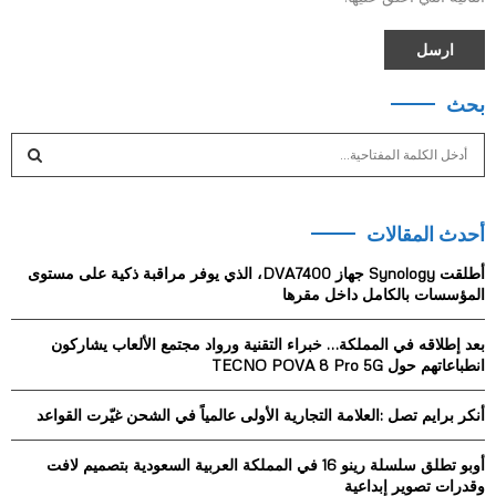
بحث
S
e
a
S
r
أحدث المقالات
c
E
h
أطلقت Synology جهاز DVA7400، الذي يوفر مراقبة ذكية على مستوى
f
A
المؤسسات بالكامل داخل مقرها
o
r
R
بعد إطلاقه في المملكة… خبراء التقنية ورواد مجتمع الألعاب يشاركون
:
انطباعاتهم حول TECNO POVA 8 Pro 5G
C
أنكر برايم تصل :العلامة التجارية الأولى عالمياً في الشحن غيّرت القواعد
H
أوبو تطلق سلسلة رينو 16 في المملكة العربية السعودية بتصميم لافت
وقدرات تصوير إبداعية