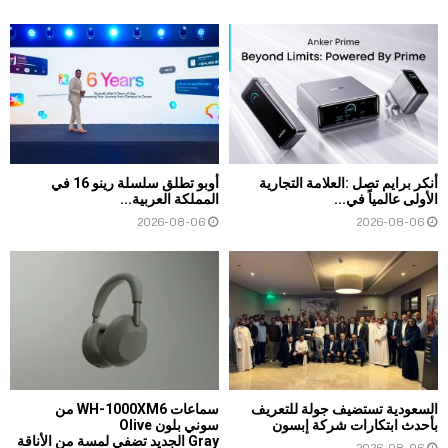
أنكر برايم تصل :العلامة التجارية
أوبو تطلق سلسلة رينو 16 في
الأولى عالمياً في...
المملكة العربية...
2026-08-06
2026-08-06
السعودية تستضيف جولة للتعريف
سماعات WH-1000XM6 من
بأحدث ابتكارات شركة إبسون
سوني بلون Olive
Gray الجديد تضفي لمسة من الأناقة
2026-08-06