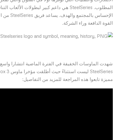
المطلوب. SteelSeries هي داعم كبير لبطولات 
الإحساس 
القوة الدافعة وراء الشركة.
شهدت الماوسات الخفيفة في الفترة الماضية انتشارا واسع و
مميزة تابعوا هذه المراجعة للمزيد من التفاصيل: