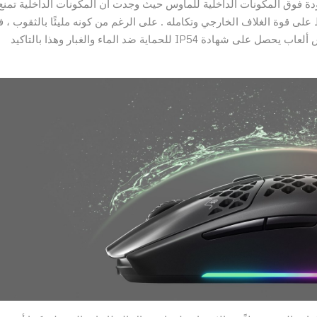
أرغب في رؤية المزيد من مصابيح LED الموجودة فوق المكونات الداخلية للماوس حيث وجدت أن المكونات الداخلية تمنع
 للإضاءة للحفاظ على قوة الغلاف الخارجي وتكامله . على الرغم من كونه مليئًا بالثقوب ، 
ماوس Aerox 3 Wireless مقاوم للماء بالفعل وهو أول ماوس ألعاب يحصل على شهادة IP54 للحماية ضد الماء والغبار وهذا بالتاكيد