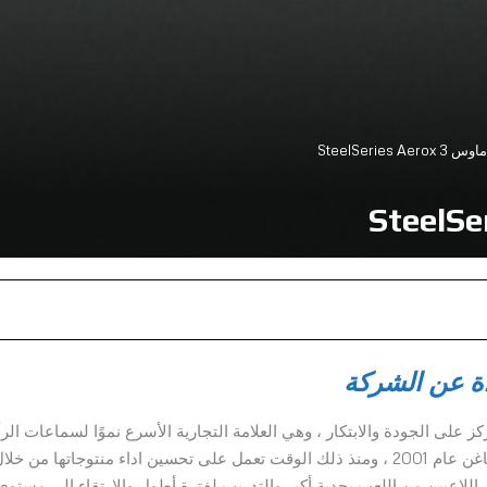
SteelSeries Ae
ة عن الشركة
عاب تركز على الجودة والابتكار ، وهي العلامة التجارية الأسرع نموًا لسماعات ال
في الولايات المتحدة. تأسست شركة SteelSeries في كوبنهاغن عام 2001 ، ومنذ ذلك الوقت تعمل على تحسين اداء منتوجاتها من خل
ن اللاعبين من اللعب بجدية أكبر والتدريب لفترة أطول والارتقاء إلى مستوى