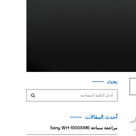
بحث
S
e
a
S
r
أحدث المقالات
c
E
رأس
h
ال
مراجعة سماعة Sony WH-1000XM6
f
A