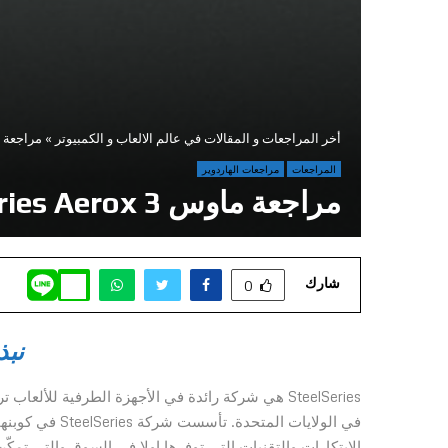
أخر المراجعات و المقالات في عالم الالعاب و الكمبيوتر
»
مراجعة ماوس rox 3
المراجعات
مراجعات الهاردوير
مراجعة ماوس SteelSeries Aerox 3
شارك
0
نبذ
SteelSeries هي شركة رائدة في الأجهزة الطرفية للأل
الابتكارات والتقنيات التي توفرها اولا في السوق والتي تمكّ