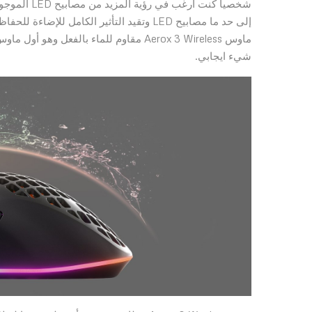
شخصياً كنت 
إلى حد ما مصابيح LED وتقيد التأثير الكامل
شيء ايجابي.