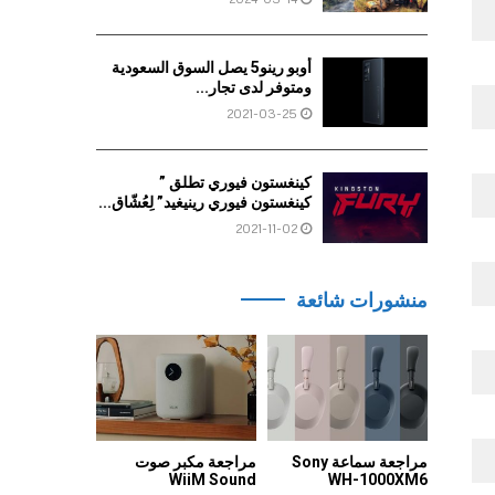
أوبو رينو5 يصل السوق السعودية
ومتوفر لدى تجار...
2021-03-25
كينغستون فيوري تطلق ”
كينغستون فيوري رينيغيد” لِعُشّاق...
2021-11-02
منشورات شائعة
مراجعة سماعة Sony
مراجعة مكبر صوت
WiiM Sound
WH-1000XM6