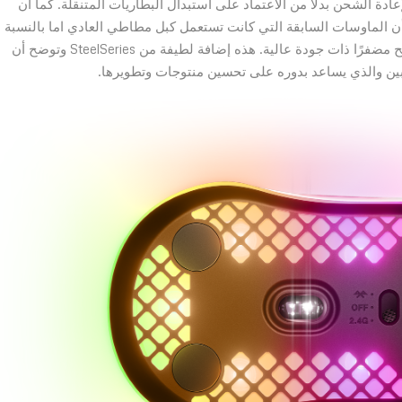
 ليثيوم قابلة لإعادة الشحن بدلاً من الاعتماد على استبدال البطاريات المتنقلة. كما أن
لقوها بشأن الماوسات السابقة التي كانت تستعمل كبل مطاطي العادي اما بالنسبة
للكبل المرافق لماوس Aerox 3 Wireless فقد تحسينه ليصبح مضفرًا ذات جودة عالية. هذه إضافة لطيفة من SteelSeries وتوضح أن
بين والذي يساعد بدوره على تحسين منتوجات وتطويرها.