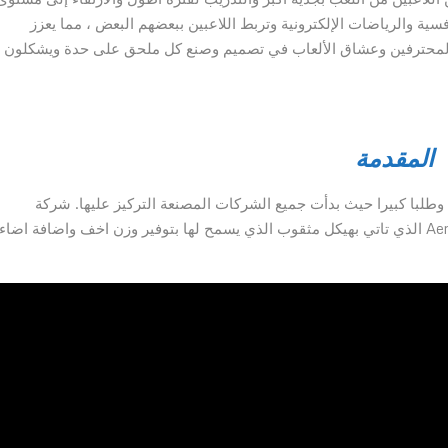
الألعاب التنافسية والرياضات الإلكترونية وتربط اللاعبين ببعضهم البعض ، مما يعزز
بالمجتمع والهدف. يساعد فريق SteelSeries من المحترفين وعشاق الألعاب في تصميم وصنع كل ملحق على حدة ويشكلون
المقدمة
طلبا كبيرا حيث بدأت جميع الشركات المصنعة التركيز عليها. شركة
SteelSeries ليست استثناءً حيث أطلقت مؤخرا ماوس Aerox 3 الذي تاتي بهيكل مثقوب الذي يسمح لها بتوفير وزن اخف واضافة اضا