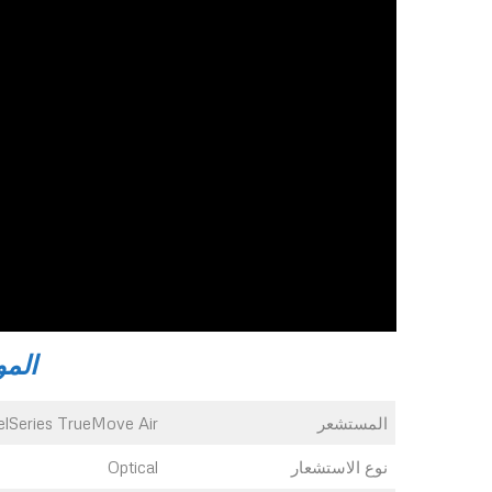
المو
المستشعر
elSeries TrueMove Air
نوع الاستشعار
Optical