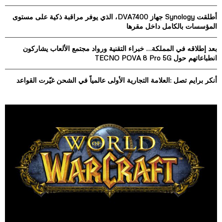
:
أطلقت Synology جهاز DVA7400، الذي يوفر مراقبة ذكية على مستوى
C
المؤسسات بالكامل داخل مقرها
H
بعد إطلاقه في المملكة… خبراء التقنية ورواد مجتمع الألعاب يشاركون
انطباعاتهم حول TECNO POVA 8 Pro 5G
أنكر برايم تصل :العلامة التجارية الأولى عالمياً في الشحن غيّرت القواعد