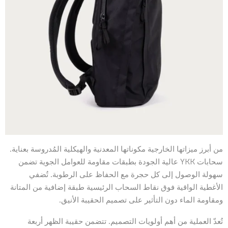
من أبرز ميزاتها الخارجية مكوناتها المعدنية والهيكلية المُدروسة بعناية.
سحابات YKK عالية الجودة بطبقات مقاومة للعوامل الجوية تضمن
سهولة الوصول إلى كل حجرة مع الحفاظ على الرطوبة. تُضفي
الأغطية الواقية فوق نقاط السحاب الرئيسية طبقة إضافية من المتانة
ومقاومة الماء دون التأثير على تصميم الحقيبة الأنيق.
تُعدّ العملية من أهم أولويات التصميم. تتضمن حقيبة الظهر أربعة