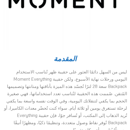
المقدمة
ليس من السهل دائمًا العثور على حقيبة ظهر تُناسب الاستخدام
اليومي ورحلات نهاية الأسبوع، ولكن حقيبة Moment Everything
Backpack سعة 28 لترًا تُجسّد هذه الميزة بأناقتها ومتانتها وتصميمها
المُتقن. صُممت هذه الحقيبة لتُناسب تعدد استخداماتها، فهي صغيرة
الحجم بما يكفي لتنقلاتك اليومية، وفي الوقت نفسه واسعة بما يكفي
لرحلة تستغرق يومين أو ثلاثة أيام. سواء كنت تُحضّر معدات الكاميرا، أو
تُريد الذهاب إلى المكتب، أو تُسافر جوًا، فإن حقيبة Everything
Backpack تُوفر نقاط وصول متعددة، وتنظيمًا ذكيًا، ومظهرًا أنيقًا
وبسيطًا يُناسب أي مكان تقريبًا.