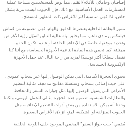
إضافيان وحاملان للأقلام/القلم، مما يوفر للمستخدمين مساحة عملية
لمستلزمات العمل الأساسية. مع ذلك، فإن الجيوب ليست مرنة بشكل
خاص، لذا فهي مناسبة أكثر للأغراض ذات المظهر المسطح.
تتميز البطانة الداخلية بعنصرها الدقيق والهام. فهي مصنوعة من قماش
فيلفكس رمادي ناعم، مما يخلق بيئة عالية التباين تُسهّل رؤية الأغراض
وتحديد موقعها، خاصةً في الإضاءة الخافتة أو عندما تكون الحقيبة
ممتلئة. كما تحمي هذه المادة الناعمة الأجهزة الحساسة، مع أننا كنا
نفضل سطحًا أكثر توسيدًا لمزيد من راحة البال عند حمل الأجهزة
الإلكترونية الحساسة.
تحتوي الحجرة الأمامية، التي يمكن الوصول إليها عبر سحاب عمودي،
على جيب إضافي بسحاب وسلسلة مفاتيح مدمجة، مثالية لتنظيم
الأغراض التي يسهل الوصول إليها مثل جوازات السفر والمحافظ
والنظارات الشمسية. تصميم هذه الحجرة مثالي للحمل اليومي، ولكننا
وجدنا أنه يمكن الاستفادة من بعض أدوات التنظيم الإضافية، مثل
الجيوب المنزلقة أو الشبكية، لمنع انزلاق الأغراض الصغيرة.
يُضفي “جيب جواز السفر” المخفي الموجود خلف اللوحة الخلفية