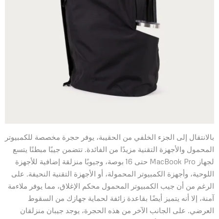
بالانتقال إلى الجزء الخلفي من الحقيبة، يوفر حجرة مخصصة للكمبيوتر
المحمول والأجهزة التقنية مزيدًا من الفائدة. تتضمن جيبًا مبطنًا يتسع
لجهاز MacBook Pro حتى 16 بوصة، وجيوبًا منزلقة إضافية للأجهزة
اللوحية، وأجهزة الكمبيوتر المحمولة، أو الأجهزة التقنية النحيفة. على
الرغم من أن جيب الكمبيوتر المحمول محكم الإغلاق، مما يوفر ملاءمة
آمنة، إلا أنه يتميز أيضًا بقاعدة زائفة لحماية جهازك من السقوط
العرضي. على الجانب الآخر من هذه الحجرة، يوجد جيبان منزلقان