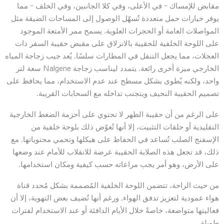
مقابض للإمساك – في الأعلى، وفي كلا الجانبين، وفي الخلف – مما
يوفر خيارات حمل متعددة تُسهّل الوصول إلى المساحات الضيقة مثل
المواصلات العامة أو الحجرات العلوية. يسمح ممر الأمتعة الموجود
على اللوحة الخلفية للحقيبة بالانزلاق على مقبض حقيبة السفر ذات
العجلات، مما يجعل التنقل في المطارات سلسًا. يُعد جيب زجاجة المياه
الخارجي ميزة أخرى رائعة. يتمدد ليناسب زجاجة Nalgene سعة لتر
واحد، ولكنه يُطوى بشكل مسطح عند عدم الاستخدام، مما يحافظ على
تصميم الحقيبة النحيف ويتجنب تداخله مع السحابات القريبة.
على الرغم من أن حقيبة الظهر لا تحتوي على أحزمة الضغط الخارجية
التقليدية أو حلقات التثبيت، إلا أنها تُعوّض ذلك بلوحة خلفية من
الإسفنج الصلب تُساعد في الحفاظ على هيكلها وتحمي محتوياتها. مع
ذلك، قد تجعل هذه الصلابة الحقيبة عرضة للانقلاب للأمام عند وضعها
على الأرض، وهو أمر يجب مراعاته حسب كيفية ومكان استخدامها.
من حيث الراحة، تتضمن اللوحة الخلفية المُصممة بشكل مُحدد قناة
هواء عمودية لتعزيز تدفق الهواء. ورغم أنها تُضيف بعض التهوية، إلا أن
فعاليتها متواضعة، خاصةً خلال الأيام الدافئة أو عند الاستخدام لفترات
طويلة.