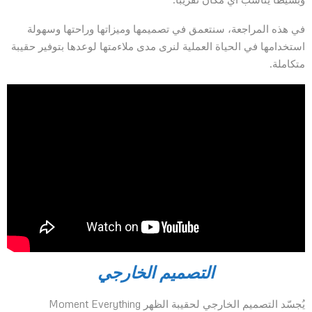
في هذه المراجعة، سنتعمق في تصميمها وميزاتها وراحتها وسهولة
استخدامها في الحياة العملية لنرى مدى ملاءمتها لوعدها بتوفير حقيبة
متكاملة.
التصميم الخارجي
يُجسّد التصميم الخارجي لحقيبة الظهر Moment Everything