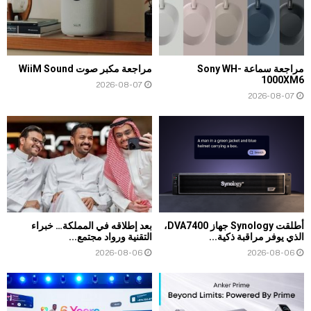
مراجعة سماعة Sony WH-
مراجعة مكبر صوت WiiM Sound
1000XM6
2026-08-07
2026-08-07
أطلقت Synology جهاز DVA7400،
بعد إطلاقه في المملكة… خبراء
الذي يوفر مراقبة ذكية...
التقنية ورواد مجتمع...
2026-08-06
2026-08-06