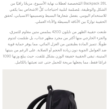
Backpack 28L المُخصصة لعطلات نهاية الأسبوع، مزيجًا راقيًا من
الشكل والوظيفة، مُصمّمة لتلبية احتياجات كلٍّ الاشخاص بما يكفي
للاستخدام اليومي. بفضل شعارها البسيط وتصميمها الانسيابي، تُحقق
الحقيبة توازنًا بين الأناقة البسيطة والأداء العملي.
صُنعت حقيبة الظهر من نايلون 420D بملمس متين مقاوم للتمزق،
والجزء الخارجي منها أكثر من مجرد مظهر جذاب، بل صُمّمت لتدوم
طويلًا. تتميز المادة بطبقتين من العزل المائي، مما يوفر حماية قوية
ضد العوامل الجوية دون زيادة الحجم أو الصلابة. على الرغم من بنيتها
المتينة، تبقى الحقيبة خفيفة الوزن بشكل مُلفت، حيث يبلغ وزنها 1090
غرامًا فقط، مما يجعلها مريحة للحمل حتى عند تعبئتها بالكامل.