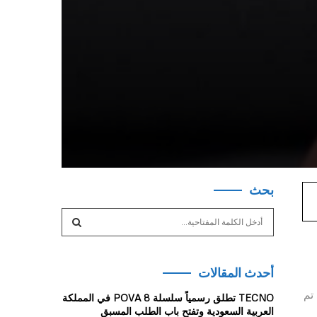
بحث
S
e
a
S
r
أحدث المقالات
c
E
h
لتي تم
TECNO تطلق رسمياً سلسلة POVA 8 في المملكة
f
A
العربية السعودية وتفتح باب الطلب المسبق