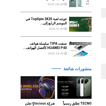
2023-06-06
تتوجه لعبة TopSpin 2K25 في
الموسم الرابع إلى...
2024-10-09
صنفت TIPA سلسلة هواتف
HUAWEI P40 كأفضل الهواتف...
2020-04-20
منشورات شائعة
TECNO تطلق رسمياً
شركة Glorious تعلن