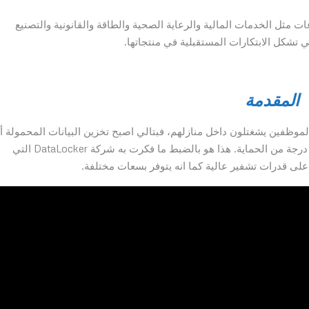
Fortune 50 والمزيد عبر قطاعات مثل الخدمات المالية والرعاية الصحية والطاقة والقانونية والتصنيع
تي تشكل الابتكارات المستقبلية في منتجاتها.
المقدمة
 الموظفين يشغتلون داخل منازلهم، فبتالي اصبح تخزين البيانات المحمولة أ
أهمية من قبل خاصة البيانات الحساسة التي تحتاج الى اكثر درجة من الحماية. هذا هو بالضبط ما فكرت به شركة DataLocker التي