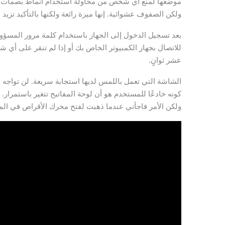
موضعها لمنع أي شخص من محاولة استخدام أنماط بصمات الأ
ولكن الصفوف عشوائية. إنها ميزة رائعة ولكنها بالتأكيد تز
للاتصال بجهاز الكمبيوتر الخاص بك أو إذا لم تنقر على أي ش
عشر ثوانٍ.
الشاشة التي تعمل باللمس لديها استجابة سريعة. لن تواجه اي
كونه خادعًا للمستخدم هو أن لوحة المفاتيح تتغير باستمرار.
ولكن الأمر فاجأني عندما ذهبت لفتح محرك الأقراص في المرة