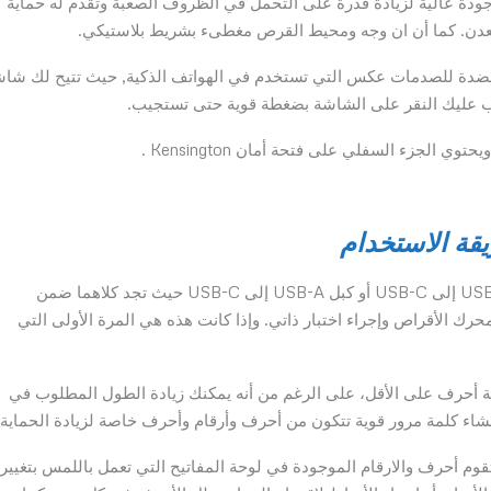
ودة عالية لزيادة قدرة على التحمل في الظروف الصعبة وتقدم له حماية
معدن. كما أن ان وجه ومحيط القرص مغطىء بشريط بلاستيكي.
دة للصدمات عكس التي تستخدم في الهواتف الذكية, حيث تتيح لك شا
جب عليك النقر على الشاشة بضغطة قوية حتى تستجيب.
قة الاستخدام
يمكنك توصيل القرص عبر الكمبيوتر الخاص بك عبر كبل USB-C إلى USB-C أو كبل USB-A إلى USB-C حيث تجد كلاهما ضمن
رك الأقراص وإجراء اختبار ذاتي. وإذا كانت هذه هي المرة الأولى التي
نية أحرف على الأقل، على الرغم من أنه يمكنك زيادة الطول المطلوب في
اء كلمة مرور قوية تتكون من أحرف وأرقام وأحرف خاصة لزيادة الحماية.
م أحرف والارقام الموجودة في لوحة المفاتيح التي تعمل باللمس بتغيير