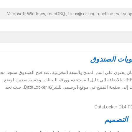
Microsoft Windows, macOS®, Linux® or any machine that suppo
ويات الصندوق
مان يحتوي على اسم المنتج والسعة التخزينية .عند فتح الصندوق ستجد مح
الأقراص وكابل USB-C إلى USB-C، وكابل USB-C إلى USB-A بالاضافة الى دليل المستخدم وورقة البيانات، وحقيبة صغيرة لوضع
القرص وحمايته اثناء التنقل. يوجد رمز QR داخل المربع ينقلك إلى صفحة المنتج في موقع الرسمي للشركة DataLocker. حيث تجد
التصميم