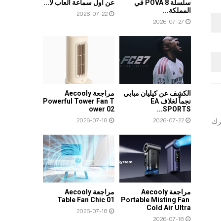
سلسلة POVA 8 في
عن أول سماعة ألعاب لا...
المملكة...
2026-07-22
2026-07-27
الكشف عن كيليان مبابي
مراجعة Aecooly
نجماً لغلاف EA
Powerful Tower Fan T
ower 02
SPORTS...
رك
2026-07-18
2026-07-22
مراجعة Aecooly
مراجعة Aecooly
Table Fan Chic 01
Portable Misting Fan
Cold Air Ultra
2026-07-18
2026-07-18