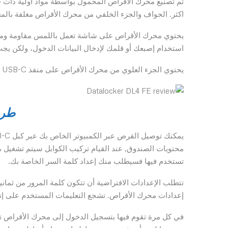
تم تصنيع محرك الأقراص المحمول بواسطة مواد اولية ذات ج
اكثر. الحواف والجزء الخلفي من محرك الأقراص مغلفة بال
يحتوي محرك الأقراص على شاشة تعمل باللمس مقاومة ومض
استخدام إصبعك أو قلمك لإدخال البيانات الدخول، ولكن ي
يحتوي الجزء العلوي من محرك الأقراص على منفذ USB-C ويحتوي الجزء السفلي على فتحة أمان Kensington .
طري
محتويات الصندوق, عند القيام تركيب الكوابل سيتم تشغيل مح
تستخدم فيها فسيطلب منك إعداد كلمة السر الخاصة بك.
تتطلب الإعدادات الافتراضية أن تتكون كلمة المرور من ثما
إعدادات محرك الأقراص. تشجع التعليمات المستخدم على إنش
في كل مرة تقوم فيها بتسجيل الدخول إلى محرك الأقراص تقو