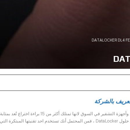
تعريف بالشركة
تعد DataLocker من افضل الشركات التي تقدم حلول برامج وأجهزة التشفير في السوق لانها تمتلك أكثر من 15 براءة اختراع تُعد بمثابة
العمود الفقري للصناعة بأكملها. لذا حتى إذا كنت لا تستخدم حلول DataLocker ، فمن المحتمل أنك تستخدم احد تقنيتها المبتكرة ا