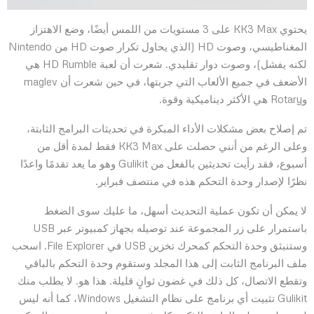
يحتوي KK3 Max على 3 مستويات من اللمس أيضًا، وضع الاهتزاز
المغناطيسي، وصوت HD (الذي يحاول تكرار صوت HD من Nintendo
لكنه يفشل)، وصوت دوار تقليدي. شعرت أن لعبة HD Rumble هي
الأضعف في جميع الألعاب التي جربتها، في حين شعرت أن maglev
وRotary هي الأكثر ديناميكية وقوة.
تم إصلاح بعض مشكلات الأداء المبكرة في تحديثات البرامج الثابتة،
وعلى الرغم من أنني حصلت على KK3 Max فقط لمدة أقل من
أسبوع، فقد رأيت تحديثين بالفعل من Gulikit وهو ما يعد تقدمًا واعدًا
نظرًا لإصدار وحدة التحكم هذه في منتصف فبراير.
لا يمكن أن تكون عملية التحديث أسهل، ما عليك سوى الضغط
باستمرار على زر المجموعة عند توصيله بجهاز كمبيوتر عبر USB
وستنبثق وحدة التحكم كمحرك تخزين USB في File Explorer. اسحب
ملف البرنامج الثابت إلى هذا المجلد وستقوم وحدة التحكم بالباقي
وتقطع الاتصال، كل ذلك في غضون ثوانٍ قليلة. هذا هو. لا يطلب منك
Gulikit تثبيت أي برنامج على نظام التشغيل Windows، كما أنه ليس