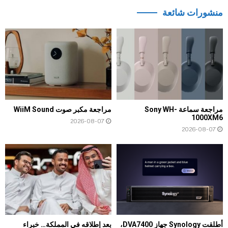
منشورات شائعة
مراجعة سماعة Sony WH-
مراجعة مكبر صوت WiiM Sound
1000XM6
2026-08-07
2026-08-07
أطلقت Synology جهاز DVA7400،
بعد إطلاقه في المملكة… خبراء