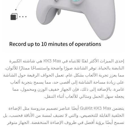
إحدى الميزات الأكثر لفتًا للانتباه في KK3 Max هي شاشته الكبيرة
النابضة بالحياة. توفر الشاشة صورًا واضحة واستنساخًا ممتازًا للألوان،
مما يعزز تجربة الألعاب بشكل عام. تعمل الحواف الرفيعة حول الشاشة
على زيادة مساحة الشاشة إلى أقصى حد، مما يسمح بتجربة ألعاب
غامرة. بالإضافة إلى ذلك، فإن الجهاز خفيف الوزن ومحمول، مما
يجعله سهل الحمل ومثالي للألعاب أثناء التنقل.
يتضمن GuliKit KK3 Max أيضًا عناصر تصميم مدروسة مثل الإضاءة
الخلفية القابلة للتخصيص، والتي لا تضيف لمسة من الأناقة فحسب، بل
تسمح أيضًا برؤية أفضل في ظروف الإضاءة المنخفضة. الجهاز متوفر