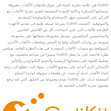
GuliKit هي علامة تجارية ناشئة في سوق ملحقات الألعاب، معروفة
بمنتجاتها المبتكرة وعالية الجودة المصممة لتعزيز تجربة الألعاب. مع
التركيز على التصميم سهل الاستخدام والتكنولوجيا المتقدمة
والموثوقية، اكتسبت GuliKit بسرعة سمعة طيبة في تقديم الأجهزة
الطرفية للألعاب التي تلبي احتياجات كل من اللاعبين العاديين
والمتحمسين التنافسيين. تشتمل مجموعة منتجاتها على مجموعة
متنوعة من وحدات التحكم وقواعد الشحن وملحقات الألعاب الأخرى
المتوافقة مع منصات الألعاب المتعددة. في هذه النظرة العامة، سنلقي
نظرة فاحصة على ما يجعل GuliKit متميزًا في صناعة تنافسية، مع
تسليط الضوء على منتجاتها الرئيسية والتقدم التكنولوجي والتأثير
الإجمالي الذي أحدثته على مجتمع الألعاب. سواء كنت تتطلع إلى ترقية
إعداد الألعاب لديك أو تبحث عن ملحقات موثوقة لوحدة التحكم
المفضلة لديك، فإن GuliKit يقدم مجموعة من الحلول التي تعد برفع
مستوى تجربة الألعاب الخاصة بك.