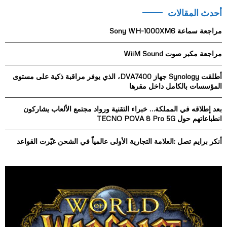
r
أحدث المقالات
c
E
h
مراجعة سماعة Sony WH-1000XM6
f
A
o
مراجعة مكبر صوت WiiM Sound
r
R
:
أطلقت Synology جهاز DVA7400، الذي يوفر مراقبة ذكية على مستوى
C
المؤسسات بالكامل داخل مقرها
H
بعد إطلاقه في المملكة… خبراء التقنية ورواد مجتمع الألعاب يشاركون
انطباعاتهم حول TECNO POVA 8 Pro 5G
أنكر برايم تصل :العلامة التجارية الأولى عالمياً في الشحن غيّرت القواعد