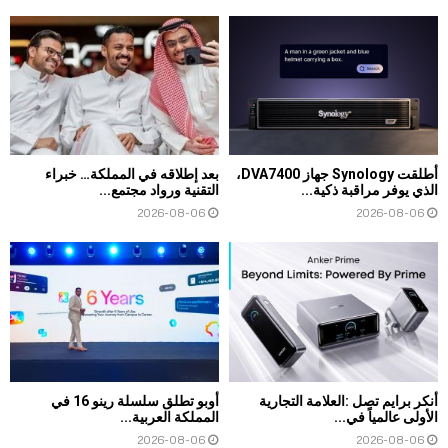
أطلقت Synology جهاز DVA7400،
بعد إطلاقه في المملكة… خبراء
الذي يوفر مراقبة ذكية...
التقنية ورواد مجتمع...
2026-08-06
2026-08-06
أنكر برايم تصل :العلامة التجارية
أوبو تطلق سلسلة رينو 16 في
الأولى عالمياً في...
المملكة العربية...
2026-08-06
2026-08-06