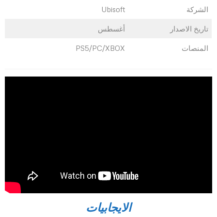
الشركة
Ubisoft
تاريخ الاصدار
أغسطس
المنصات
PS5/PC/XBOX
الايجابيات