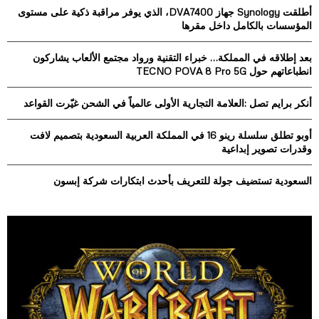
h
أطلقت Synology جهاز DVA7400، الذي يوفر مراقبة ذكية على مستوى
f
A
المؤسسات بالكامل داخل مقرها
o
r
R
بعد إطلاقه في المملكة… خبراء التقنية ورواد مجتمع الألعاب يشاركون
:
انطباعاتهم حول TECNO POVA 8 Pro 5G
C
أنكر برايم تصل :العلامة التجارية الأولى عالمياً في الشحن غيّرت القواعد
H
أوبو تطلق سلسلة رينو 16 في المملكة العربية السعودية بتصميم لافت
وقدرات تصوير إبداعية
السعودية تستضيف جولة للتعريف بأحدث ابتكارات شركة إبسون