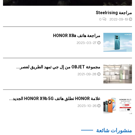
مراجعة Steelrising
0
2022-09-19
مراجعة هاتف HONOR X8a
2023-03-27
مجموعة OBJET من إل جي تمهد الطريق لعصر...
2021-09-28
علامة HONOR تطلق هاتف HONOR X9b 5G الجديد...
2023-10-26
منشورات شائعة